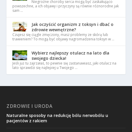
Niegroźne choroby serca mogą być zaskakująco
powszechne, a ich objawy i przyczyny są równie różnorodne jak
sam …
Jak oczyścić organizm z toksyn i dbać o
zdrowie wewnętrzne?
Czujesz się ciągle zmęczony, masz problemy ze skórą lub
trawieniem? To mogą być objawy nagromadzenia toksyn w …
Wybierz najlepszy otulacz na lato dla
swojego dziecka!
Jeśli już tu zajrzałaś, to pewnie się zastanawiasz, jaki otulacz na
lato sprawdzi się najlepiej u Twojego …
ZDROWIE I URODA
Naturalne sposoby na redukcję bólu nerwobólu u
pacjentów z rakiem