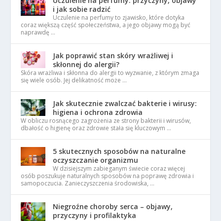
Uczulenie na perfumy: przyczyny, objawy
i jak sobie radzić
Uczulenie na perfumy to zjawisko, które dotyka
coraz większą część społeczeństwa, a jego objawy mogą być
naprawdę …
Jak poprawić stan skóry wrażliwej i
skłonnej do alergii?
Skóra wrażliwa i skłonna do alergii to wyzwanie, z którym zmaga
się wiele osób. Jej delikatność może …
Jak skutecznie zwalczać bakterie i wirusy:
higiena i ochrona zdrowia
W obliczu rosnącego zagrożenia ze strony bakterii i wirusów,
dbałość o higienę oraz zdrowie stała się kluczowym …
5 skutecznych sposobów na naturalne
oczyszczanie organizmu
W dzisiejszym zabieganym świecie coraz więcej
osób poszukuje naturalnych sposobów na poprawę zdrowia i
samopoczucia. Zanieczyszczenia środowiska, …
Niegroźne choroby serca – objawy,
przyczyny i profilaktyka