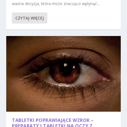
ważna decyzja, która może znacząco wpłynąć...
CZYTAJ WIĘCEJ
TABLETKI POPRAWIAJĄCE WZROK –
PREPARATY I TABLETKI NA OCZY Z