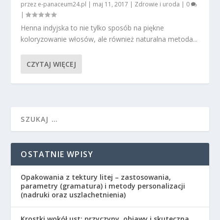
przez
e-panaceum24.pl
|
maj 11, 2017
|
Zdrowie i uroda
|
0
|
Henna indyjska to nie tylko sposób na piękne
koloryzowanie włosów, ale również naturalna metoda...
CZYTAJ WIĘCEJ
OSTATNIE WPISY
Opakowania z tektury litej – zastosowania,
parametry (gramatura) i metody personalizacji
(nadruki oraz uszlachetnienia)
Krostki wokół ust: przyczyny, objawy i skuteczna