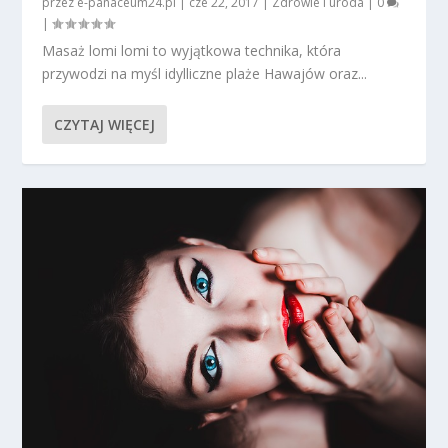
przez
e-panaceum24.pl
|
cze 22, 2017
|
Zdrowie i uroda
|
0
|
Masaż lomi lomi to wyjątkowa technika, która
przywodzi na myśl idylliczne plaże Hawajów oraz...
CZYTAJ WIĘCEJ