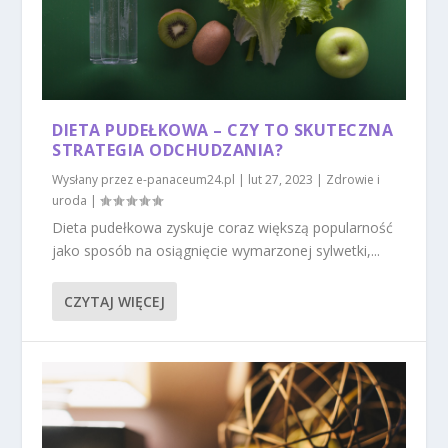
DIETA PUDEŁKOWA – CZY TO SKUTECZNA
STRATEGIA ODCHUDZANIA?
Wysłany przez
e-panaceum24.pl
|
lut 27, 2023
|
Zdrowie i
uroda
|
Dieta pudełkowa zyskuje coraz większą popularność
jako sposób na osiągnięcie wymarzonej sylwetki,...
CZYTAJ WIĘCEJ