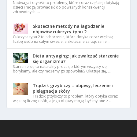
Nadwaga i otyłość to problemy, które coraz częściej dotykają
dzieci i mogą prowadzić do poważnych konsekwencji
zdrowotnych. …
Skuteczne metody na łagodzenie
objawów cukrzycy typu 2
Cukrzyca typu 2 to schorzenie, które dotyka coraz większą
liczbę osób na całym świecie, a skuteczne zarządzanie …
Dieta antyaging: jak zwalczać starzenie
się organizmu?
Starzenie się to naturalny proces, z którym wszyscy się
borykamy, ale czy możemy go spowolnić? Okazuje się, …
Trądzik grzybiczy – objawy, leczenie i
pielęgnacja skóry
Trądzik grzybiczy to problem, który dotyka coraz
większą liczbę osób, a jego objawy mogą być mylone z …