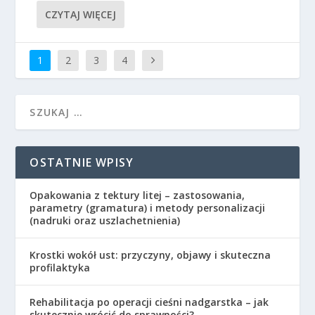
CZYTAJ WIĘCEJ
1
2
3
4
OSTATNIE WPISY
Opakowania z tektury litej – zastosowania,
parametry (gramatura) i metody personalizacji
(nadruki oraz uszlachetnienia)
Krostki wokół ust: przyczyny, objawy i skuteczna
profilaktyka
Rehabilitacja po operacji cieśni nadgarstka – jak
skutecznie wrócić do sprawności?