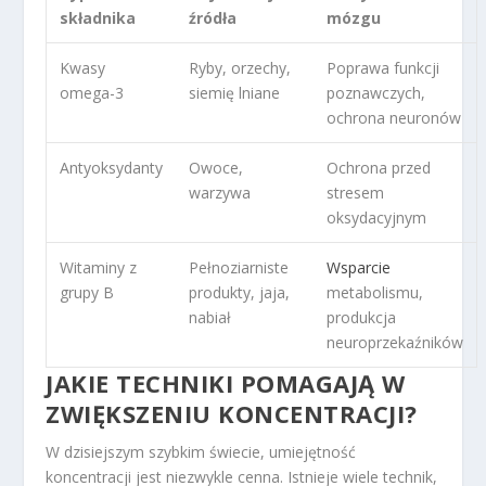
składnika
źródła
mózgu
Kwasy
Ryby, orzechy,
Poprawa funkcji
omega-3
siemię lniane
poznawczych,
ochrona neuronów
Antyoksydanty
Owoce,
Ochrona przed
warzywa
stresem
oksydacyjnym
Witaminy z
Pełnoziarniste
Wsparcie
grupy B
produkty, jaja,
metabolismu,
nabiał
produkcja
neuroprzekaźników
JAKIE TECHNIKI POMAGAJĄ W
ZWIĘKSZENIU KONCENTRACJI?
W dzisiejszym szybkim świecie, umiejętność
koncentracji jest niezwykle cenna. Istnieje wiele technik,