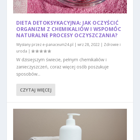
DIETA DETOKSYKACYJNA: JAK OCZYŚCIĆ
ORGANIZM Z CHEMIKALIÓW I WSPOMÓC
NATURALNE PROCESY OCZYSZCZANIA?
Wysłany przez
e-panaceum24.pl
|
wrz 28, 2022
|
Zdrowie i
uroda
|
W dzisiejszym świecie, pełnym chemikaliów i
zanieczyszczeń, coraz więcej osób poszukuje
sposobów...
CZYTAJ WIĘCEJ