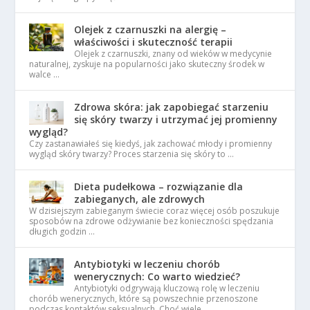
Olejek z czarnuszki na alergię –
właściwości i skuteczność terapii
Olejek z czarnuszki, znany od wieków w medycynie
naturalnej, zyskuje na popularności jako skuteczny środek w
walce …
Zdrowa skóra: jak zapobiegać starzeniu
się skóry twarzy i utrzymać jej promienny
wygląd?
Czy zastanawiałeś się kiedyś, jak zachować młody i promienny
wygląd skóry twarzy? Proces starzenia się skóry to …
Dieta pudełkowa – rozwiązanie dla
zabieganych, ale zdrowych
W dzisiejszym zabieganym świecie coraz więcej osób poszukuje
sposobów na zdrowe odżywianie bez konieczności spędzania
długich godzin …
Antybiotyki w leczeniu chorób
wenerycznych: Co warto wiedzieć?
Antybiotyki odgrywają kluczową rolę w leczeniu
chorób wenerycznych, które są powszechnie przenoszone
podczas kontaktów seksualnych. Choć wiele …