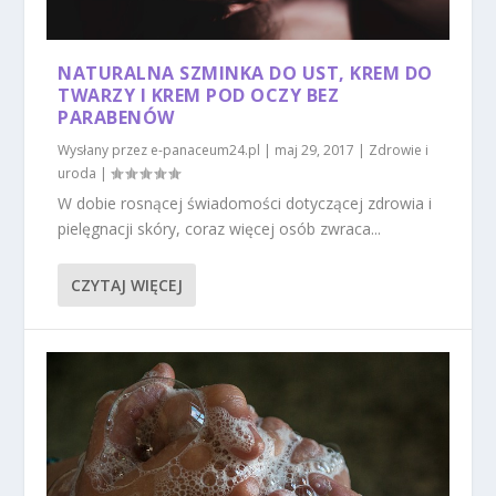
NATURALNA SZMINKA DO UST, KREM DO
TWARZY I KREM POD OCZY BEZ
PARABENÓW
Wysłany przez
e-panaceum24.pl
|
maj 29, 2017
|
Zdrowie i
uroda
|
W dobie rosnącej świadomości dotyczącej zdrowia i
pielęgnacji skóry, coraz więcej osób zwraca...
CZYTAJ WIĘCEJ