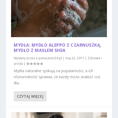
MYDŁA: MYDŁO ALEPPO Z CZARNUSZKĄ,
MYDŁO Z MASŁEM SHEA
Wysłany przez
e-panaceum24.pl
|
maj 22, 2017
|
Zdrowie i
uroda
|
Mydła naturalne zyskują na popularności, a ich
różnorodność sprawia, że każdy może znaleźć coś
dla...
CZYTAJ WIĘCEJ