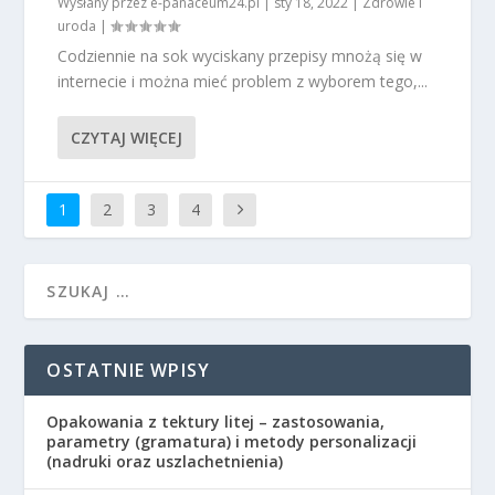
Wysłany przez
e-panaceum24.pl
|
sty 18, 2022
|
Zdrowie i
uroda
|
Codziennie na sok wyciskany przepisy mnożą się w
internecie i można mieć problem z wyborem tego,...
CZYTAJ WIĘCEJ
1
2
3
4
OSTATNIE WPISY
Opakowania z tektury litej – zastosowania,
parametry (gramatura) i metody personalizacji
(nadruki oraz uszlachetnienia)