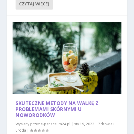
CZYTAJ WIĘCEJ
SKUTECZNE METODY NA WALKĘ Z
PROBLEMAMI SKÓRNYMI U
NOWORODKÓW
Wysłany przez
e-panaceum24.pl
|
sty 19, 2022
|
Zdrowie i
uroda
|