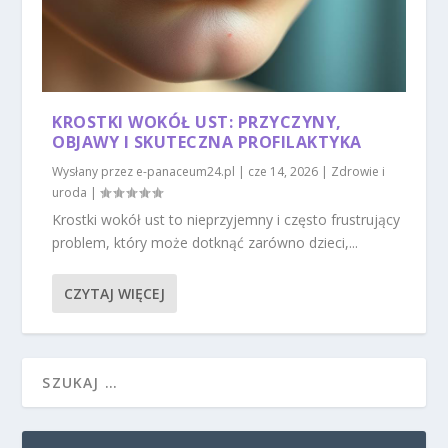
KROSTKI WOKÓŁ UST: PRZYCZYNY,
OBJAWY I SKUTECZNA PROFILAKTYKA
Wysłany przez
e-panaceum24.pl
|
cze 14, 2026
|
Zdrowie i
uroda
|
Krostki wokół ust to nieprzyjemny i często frustrujący
problem, który może dotknąć zarówno dzieci,...
CZYTAJ WIĘCEJ