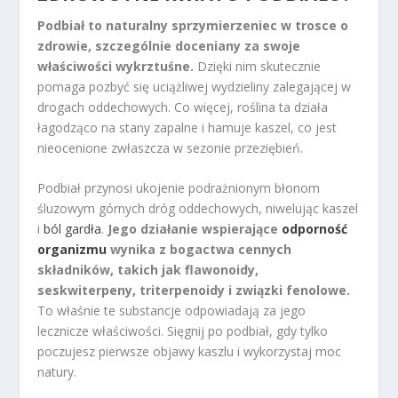
Podbiał to naturalny sprzymierzeniec w trosce o
zdrowie, szczególnie doceniany za swoje
właściwości wykrztuśne.
Dzięki nim skutecznie
pomaga pozbyć się uciążliwej wydzieliny zalegającej w
drogach oddechowych. Co więcej, roślina ta działa
łagodząco na stany zapalne i hamuje kaszel, co jest
nieocenione zwłaszcza w sezonie przeziębień.
Podbiał przynosi ukojenie podrażnionym błonom
śluzowym górnych dróg oddechowych, niwelując kaszel
i
ból gardła
.
Jego działanie wspierające
odporność
organizmu
wynika z bogactwa cennych
składników, takich jak flawonoidy,
seskwiterpeny, triterpenoidy i związki fenolowe.
To właśnie te substancje odpowiadają za jego
lecznicze właściwości. Sięgnij po podbiał, gdy tylko
poczujesz pierwsze objawy kaszlu i wykorzystaj moc
natury.