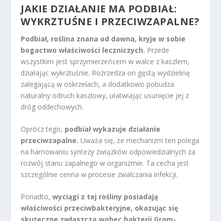
JAKIE DZIAŁANIE MA PODBIAŁ:
WYKRZTUŚNE I PRZECIWZAPALNE?
Podbiał, roślina znana od dawna, kryje w sobie
bogactwo właściwości leczniczych.
Przede
wszystkim jest sprzymierzeńcem w walce z kaszlem,
działając wykrztuśnie. Rozrzedza on gęstą wydzielinę
zalegającą w oskrzelach, a dodatkowo pobudza
naturalny odruch kaszlowy, ułatwiając usunięcie jej z
dróg oddechowych.
Oprócz tego,
podbiał wykazuje działanie
przeciwzapalne.
Uważa się, że mechanizm ten polega
na hamowaniu syntezy związków odpowiedzialnych za
rozwój stanu zapalnego w organizmie. Ta cecha jest
szczególnie cenna w procesie zwalczania infekcji.
Ponadto,
wyciągi z tej rośliny posiadają
właściwości przeciwbakteryjne, okazując się
skuteczne zwłaszcza wobec bakterii Gram-