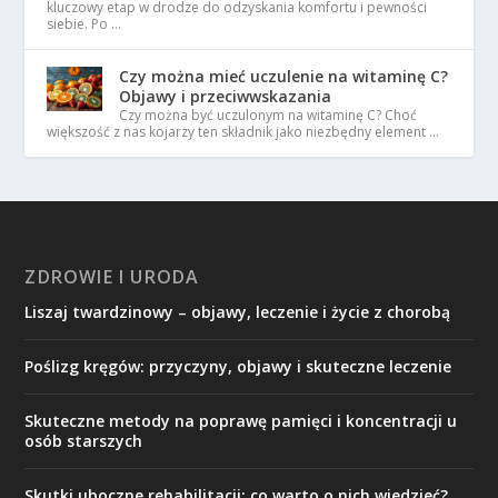
kluczowy etap w drodze do odzyskania komfortu i pewności
siebie. Po …
Czy można mieć uczulenie na witaminę C?
Objawy i przeciwwskazania
Czy można być uczulonym na witaminę C? Choć
większość z nas kojarzy ten składnik jako niezbędny element …
ZDROWIE I URODA
Liszaj twardzinowy – objawy, leczenie i życie z chorobą
Poślizg kręgów: przyczyny, objawy i skuteczne leczenie
Skuteczne metody na poprawę pamięci i koncentracji u
osób starszych
Skutki uboczne rehabilitacji: co warto o nich wiedzieć?