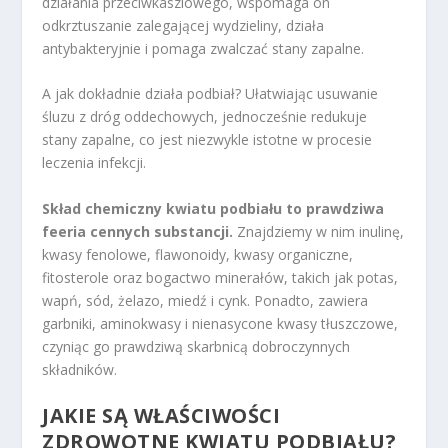
działania przeciwkaszlowego, wspomaga on
odkrztuszanie zalegającej wydzieliny, działa
antybakteryjnie i pomaga zwalczać stany zapalne.
A jak dokładnie działa podbiał? Ułatwiając usuwanie
śluzu z dróg oddechowych, jednocześnie redukuje
stany zapalne, co jest niezwykle istotne w procesie
leczenia infekcji.
Skład chemiczny kwiatu podbiału to prawdziwa
feeria cennych substancji.
Znajdziemy w nim inulinę,
kwasy fenolowe, flawonoidy, kwasy organiczne,
fitosterole oraz bogactwo minerałów, takich jak potas,
wapń, sód, żelazo, miedź i cynk. Ponadto, zawiera
garbniki, aminokwasy i nienasycone kwasy tłuszczowe,
czyniąc go prawdziwą skarbnicą dobroczynnych
składników.
JAKIE SĄ WŁAŚCIWOŚCI
ZDROWOTNE KWIATU PODBIAŁU?