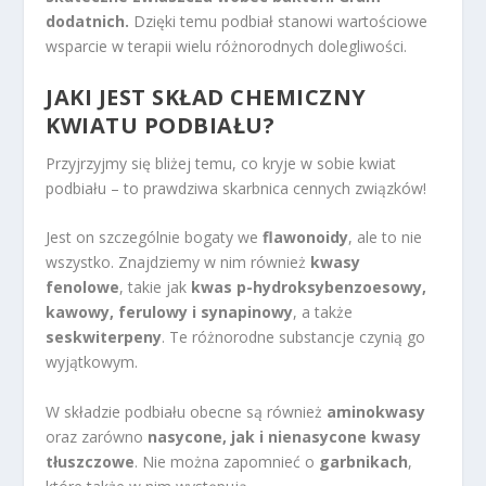
dodatnich.
Dzięki temu podbiał stanowi wartościowe
wsparcie w terapii wielu różnorodnych dolegliwości.
JAKI JEST SKŁAD CHEMICZNY
KWIATU PODBIAŁU?
Przyjrzyjmy się bliżej temu, co kryje w sobie kwiat
podbiału – to prawdziwa skarbnica cennych związków!
Jest on szczególnie bogaty we
flawonoidy
, ale to nie
wszystko. Znajdziemy w nim również
kwasy
fenolowe
, takie jak
kwas p-hydroksybenzoesowy,
kawowy, ferulowy i synapinowy
, a także
seskwiterpeny
. Te różnorodne substancje czynią go
wyjątkowym.
W składzie podbiału obecne są również
aminokwasy
oraz zarówno
nasycone, jak i nienasycone kwasy
tłuszczowe
. Nie można zapomnieć o
garbnikach
,