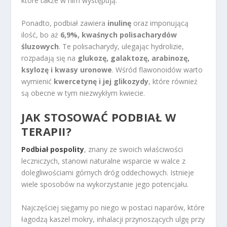
które także w nim występują.
Ponadto, podbiał zawiera
inulinę
oraz imponującą
ilość, bo aż
6,9%, kwaśnych polisacharydów
śluzowych
. Te polisacharydy, ulegając hydrolizie,
rozpadają się na
glukozę, galaktozę, arabinozę,
ksylozę i kwasy uronowe
. Wśród flawonoidów warto
wymienić
kwercetynę i jej glikozydy
, które również
są obecne w tym niezwykłym kwiecie.
JAK STOSOWAĆ PODBIAŁ W
TERAPII?
Podbiał pospolity
, znany ze swoich właściwości
leczniczych, stanowi naturalne wsparcie w walce z
dolegliwościami górnych dróg oddechowych. Istnieje
wiele sposobów na wykorzystanie jego potencjału.
Najczęściej sięgamy po niego w postaci naparów, które
łagodzą kaszel mokry, inhalacji przynoszących ulgę przy