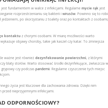
 jest fundamentem w walce z infekcjami. Regularne
mycie rąk
jest
ganie rozprzestrzenianiu się bakterii i
wirusów
. Powinno się to robi
d jedzeniem, po skorzystaniu z toalety oraz po kontaktach z osobami
ego kontaktu
z chorymi osobami. W miarę możliwości warto
ykazuje objawy choroby, takie jak kaszel czy katar. To zmniejsza
kle ważne jest również
dezynfekowanie powierzchni
, z którymi
, czy blaty stołów. Warto stosować środki dezynfekujące, zwłaszcza 
n grypowy czy podczas
pandemii
. Regularne czyszczenie tych miejsc
ekcjom.
ego życia jest kluczowe dla zachowania zdrowia. Dzięki nim
ch przed nieprzyjemnymi infekcjami.
ŁAD ODPORNOŚCIOWY?