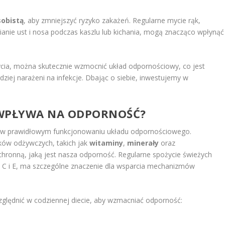
sobistą
, aby zmniejszyć ryzyko zakażeń. Regularne mycie rąk,
ianie ust i nosa podczas kaszlu lub kichania, mogą znacząco wpłynąć
cia, można skutecznie wzmocnić układ odpornościowy, co jest
dziej narażeni na infekcje. Dbając o siebie, inwestujemy w
 WPŁYWA NA ODPORNOŚĆ?
ę w prawidłowym funkcjonowaniu układu odpornościowego.
ków odżywczych, takich jak
witaminy
,
minerały
oraz
ochronną, jaką jest nasza odporność. Regularne spożycie świeżych
 C i E, ma szczególne znaczenie dla wsparcia mechanizmów
zględnić w codziennej diecie, aby wzmacniać odporność: