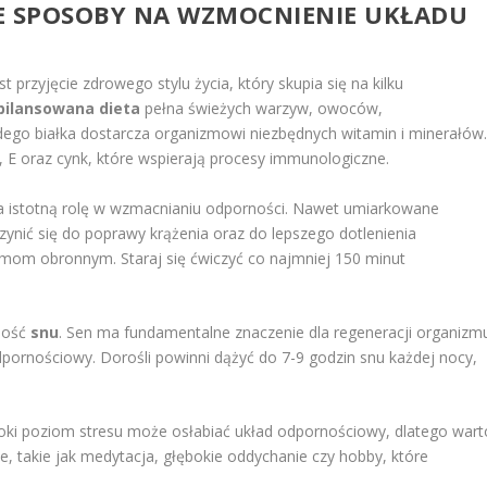
SZE SPOSOBY NA WZMOCNIENIE UKŁADU
przyjęcie zdrowego stylu życia, który skupia się na kilku
bilansowana dieta
pełna świeżych warzyw, owoców,
ego białka dostarcza organizmowi niezbędnych witamin i minerałów
, E oraz cynk, które wspierają procesy immunologiczne.
 istotną rolę w wzmacnianiu odporności. Nawet umiarkowane
czynić się do poprawy krążenia oraz do lepszego dotlenienia
mom obronnym. Staraj się ćwiczyć co najmniej 150 minut
ilość
snu
. Sen ma fundamentalne znaczenie dla regeneracji organizm
pornościowy. Dorośli powinni dążyć do 7-9 godzin snu każdej nocy,
oki poziom stresu może osłabiać układ odpornościowy, dlatego wart
e, takie jak medytacja, głębokie oddychanie czy hobby, które