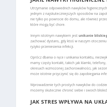
Utrzymanie odpowiednich nawyków higienicznych
jednym z najskuteczniejszych sposobów na zapobie
nie tylko po powrocie do domu, ale również prze
które mogą być chore.
Innym istotnym nawykiem jest
unikanie bliski
zachować dystans, gdy ktoś w naszym otoczeniu w
ryzyko przeniesienia infekcji.
Oprócz dbania o ręce i unikania kontaktu, niezwy
mamy częsty kontakt, takich jak klamki, telefony
okresach wzmożonej zachorowalności, jak sezo
może istotnie przyczynić się do zapobiegania inf
Wprowadzenie tych prostych nawyków do codzienn
możemy skutecznie chronić siebie i swoich bliski
JAK STRES WPŁYWA NA UK