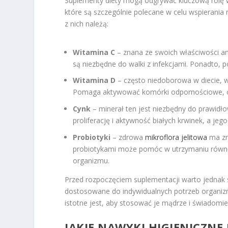
Suplementy diety mogą odgrywać kluczową rolę w
które są szczególnie polecane w celu wspierani
z nich należą:
Witamina C
– znana ze swoich właściwości an
są niezbędne do walki z infekcjami. Ponadto,
Witamina D
– często niedoborowa w diecie, 
Pomaga aktywować komórki odpornościowe, c
Cynk
– minerał ten jest niezbędny do prawid
proliferację i aktywność białych krwinek, a j
Probiotyki
– zdrowa
mikroflora jelitowa
ma zn
probiotykami może pomóc w utrzymaniu równ
organizmu.
Przed rozpoczęciem suplementacji warto jednak 
dostosowane do indywidualnych potrzeb organiz
istotne jest, aby stosować je mądrze i świadomie
JAKIE NAWYKI HIGIENICZNE