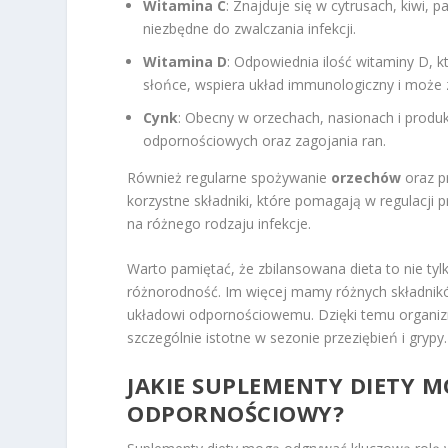
Witamina C
: Znajduje się w cytrusach, kiwi, 
niezbędne do zwalczania infekcji.
Witamina D
: Odpowiednia ilość witaminy D, k
słońce, wspiera układ immunologiczny i może 
Cynk
: Obecny w orzechach, nasionach i produ
odpornościowych oraz zagojania ran.
Również regularne spożywanie
orzechów
oraz p
korzystne składniki, które pomagają w regulacji 
na różnego rodzaju infekcje.
Warto pamiętać, że zbilansowana dieta to nie t
różnorodność. Im więcej mamy różnych składnikó
układowi odpornościowemu. Dzięki temu organizm
szczególnie istotne w sezonie przeziębień i grypy.
JAKIE SUPLEMENTY DIETY 
ODPORNOŚCIOWY?