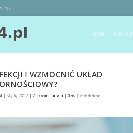
w Poz...
DOM
WSPÓŁP
FEKCJI I WZMOCNIĆ UKŁAD
ORNOŚCIOWY?
l
|
sty 6, 2022
|
Zdrowie i uroda
|
0
|