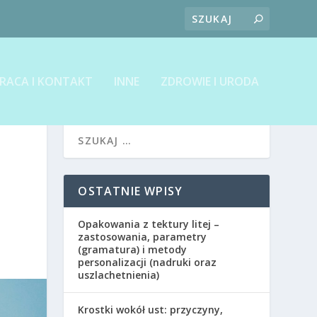
RACA I KONTAKT
INNE
ZDROWIE I URODA
OSTATNIE WPISY
Opakowania z tektury litej –
zastosowania, parametry
(gramatura) i metody
personalizacji (nadruki oraz
uszlachetnienia)
Krostki wokół ust: przyczyny,