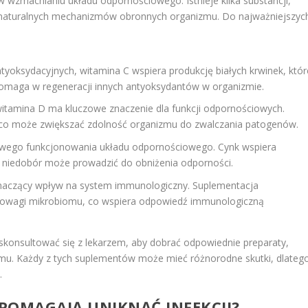
 wzmacnianiu układu odpornościowego. Istnieje kilka substancji,
a naturalnych mechanizmów obronnych organizmu. Do najważniejszyc
tyoksydacyjnych, witamina C wspiera produkcję białych krwinek, któr
 pomaga w regeneracji innych antyoksydantów w organizmie.
witamina D ma kluczowe znaczenie dla funkcji odpornościowych.
o może zwiększać zdolność organizmu do zwalczania patogenów.
łowego funkcjonowania układu odpornościowego. Cynk wspiera
ego niedobór może prowadzić do obniżenia odporności.
aczący wpływ na system immunologiczny. Suplementacja
owagi mikrobiomu, co wspiera odpowiedź immunologiczną
skonsultować się z lekarzem, aby dobrać odpowiednie preparaty,
mu. Każdy z tych suplementów może mieć różnorodne skutki, dlateg
.
 POMAGAJĄ UNIKNĄĆ INFEKCJI?