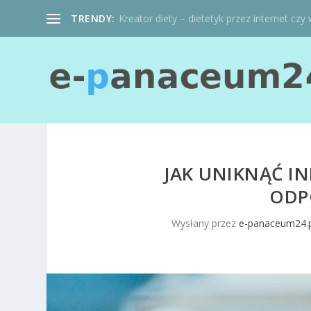
TRENDY:
Kreator diety – dietetyk przez internet czy 
JAK UNIKNĄĆ IN
ODP
Wysłany przez
e-panaceum24.p