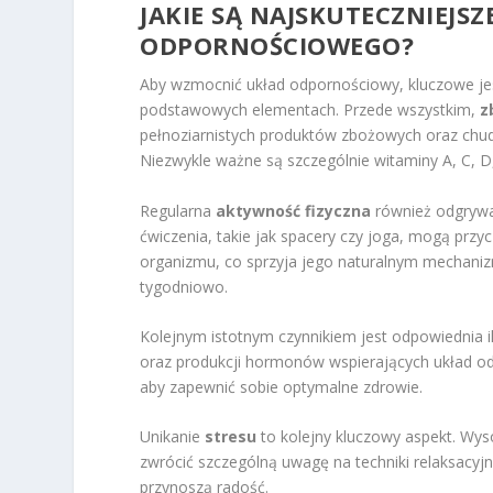
JAKIE SĄ NAJSKUTECZNIEJ
ODPORNOŚCIOWEGO?
Aby wzmocnić układ odpornościowy, kluczowe jest 
podstawowych elementach. Przede wszystkim,
z
pełnoziarnistych produktów zbożowych oraz chud
Niezwykle ważne są szczególnie witaminy A, C, D
Regularna
aktywność fizyczna
również odgrywa
ćwiczenia, takie jak spacery czy joga, mogą przy
organizmu, co sprzyja jego naturalnym mechaniz
tygodniowo.
Kolejnym istotnym czynnikiem jest odpowiednia 
oraz produkcji hormonów wspierających układ od
aby zapewnić sobie optymalne zdrowie.
Unikanie
stresu
to kolejny kluczowy aspekt. Wys
zwrócić szczególną uwagę na techniki relaksacyjn
przynoszą radość.