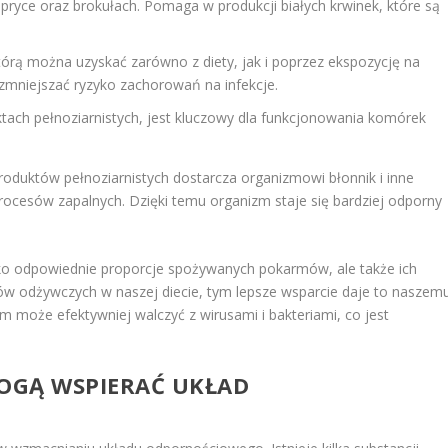
papryce oraz brokułach. Pomaga w produkcji białych krwinek, które są
tórą można uzyskać zarówno z diety, jak i poprzez ekspozycję na
zmniejszać ryzyko zachorowań na infekcje.
ktach pełnoziarnistych, jest kluczowy dla funkcjonowania komórek
roduktów pełnoziarnistych dostarcza organizmowi błonnik i inne
procesów zapalnych. Dzięki temu organizm staje się bardziej odporny
ylko odpowiednie proporcje spożywanych pokarmów, ale także ich
w odżywczych w naszej diecie, tym lepsze wsparcie daje to naszem
 może efektywniej walczyć z wirusami i bakteriami, co jest
MOGĄ WSPIERAĆ UKŁAD