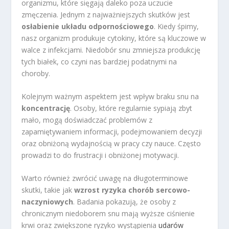
organizmu, które sięgają daleko poza uczucie
zmęczenia. Jednym z najważniejszych skutków jest
osłabienie układu odpornościowego
. Kiedy śpimy,
nasz organizm produkuje cytokiny, które są kluczowe w
walce z infekcjami. Niedobór snu zmniejsza produkcję
tych białek, co czyni nas bardziej podatnymi na
choroby.
Kolejnym ważnym aspektem jest wpływ braku snu na
koncentrację
. Osoby, które regularnie sypiają zbyt
mało, mogą doświadczać problemów z
zapamiętywaniem informacji, podejmowaniem decyzji
oraz obniżoną wydajnością w pracy czy nauce. Często
prowadzi to do frustracji i obniżonej motywacji.
Warto również zwrócić uwagę na długoterminowe
skutki, takie jak
wzrost ryzyka chorób sercowo-
naczyniowych
. Badania pokazują, że osoby z
chronicznym niedoborem snu mają wyższe ciśnienie
krwi oraz zwiększone ryzyko wystąpienia
udarów