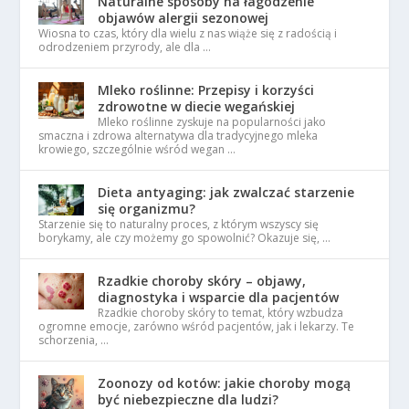
Naturalne sposoby na łagodzenie
objawów alergii sezonowej
Wiosna to czas, który dla wielu z nas wiąże się z radością i
odrodzeniem przyrody, ale dla …
Mleko roślinne: Przepisy i korzyści
zdrowotne w diecie wegańskiej
Mleko roślinne zyskuje na popularności jako
smaczna i zdrowa alternatywa dla tradycyjnego mleka
krowiego, szczególnie wśród wegan …
Dieta antyaging: jak zwalczać starzenie
się organizmu?
Starzenie się to naturalny proces, z którym wszyscy się
borykamy, ale czy możemy go spowolnić? Okazuje się, …
Rzadkie choroby skóry – objawy,
diagnostyka i wsparcie dla pacjentów
Rzadkie choroby skóry to temat, który wzbudza
ogromne emocje, zarówno wśród pacjentów, jak i lekarzy. Te
schorzenia, …
Zoonozy od kotów: jakie choroby mogą
być niebezpieczne dla ludzi?