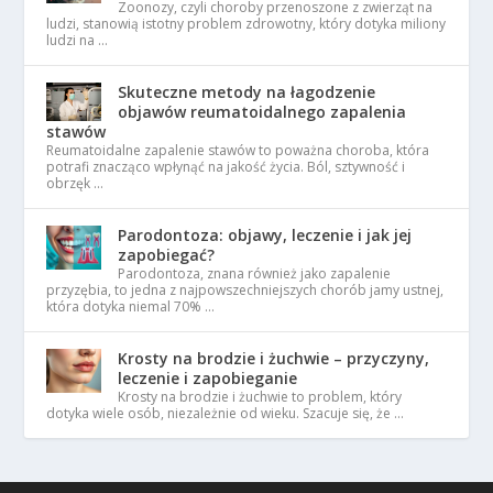
Zoonozy, czyli choroby przenoszone z zwierząt na
ludzi, stanowią istotny problem zdrowotny, który dotyka miliony
ludzi na …
Skuteczne metody na łagodzenie
objawów reumatoidalnego zapalenia
stawów
Reumatoidalne zapalenie stawów to poważna choroba, która
potrafi znacząco wpłynąć na jakość życia. Ból, sztywność i
obrzęk …
Parodontoza: objawy, leczenie i jak jej
zapobiegać?
Parodontoza, znana również jako zapalenie
przyzębia, to jedna z najpowszechniejszych chorób jamy ustnej,
która dotyka niemal 70% …
Krosty na brodzie i żuchwie – przyczyny,
leczenie i zapobieganie
Krosty na brodzie i żuchwie to problem, który
dotyka wiele osób, niezależnie od wieku. Szacuje się, że …