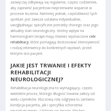
zazwyczaj odbywają się regularnie, często codziennie,
aby zapewnić pacjentowi nieprzerwane wsparcie w
procesie leczenia. Niemniej jednak, częstotliwość tych
spotkań jest zawsze ustalana indywidualnie,
uwzględniając specyficzne potrzeby chorego oraz jego
aktualny stan neurologiczny. Istotny wpływ na
harmonogram terapii mają również wyznaczone
cele
rehabilitacji
, które pomagają dostosować intensywność
i rodzaj interwencji do konkretnych wyzwań, przed
którymi stoi pacjent.
JAKIE JEST TRWANIE I EFEKTY
REHABILITACJI
NEUROLOGICZNEJ?
Rehabilitacja neurologiczna to wymagający, często
wieloletni proces, którego długość trwania zależy od
wielu czynników. Kluczową rolę odgrywa tu zarówno
kondycja pacjenta, jak i specyfika schorzenia
neurologicznego, z którym się zmaga. Nie bez