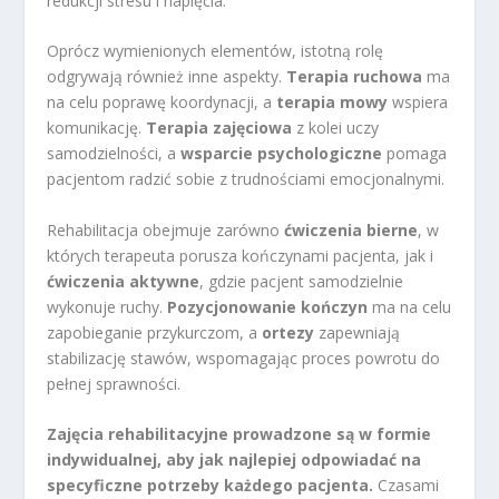
redukcji stresu i napięcia.
Oprócz wymienionych elementów, istotną rolę
odgrywają również inne aspekty.
Terapia ruchowa
ma
na celu poprawę koordynacji, a
terapia mowy
wspiera
komunikację.
Terapia zajęciowa
z kolei uczy
samodzielności, a
wsparcie psychologiczne
pomaga
pacjentom radzić sobie z trudnościami emocjonalnymi.
Rehabilitacja obejmuje zarówno
ćwiczenia bierne
, w
których terapeuta porusza kończynami pacjenta, jak i
ćwiczenia aktywne
, gdzie pacjent samodzielnie
wykonuje ruchy.
Pozycjonowanie kończyn
ma na celu
zapobieganie przykurczom, a
ortezy
zapewniają
stabilizację stawów, wspomagając proces powrotu do
pełnej sprawności.
Zajęcia rehabilitacyjne prowadzone są w formie
indywidualnej, aby jak najlepiej odpowiadać na
specyficzne potrzeby każdego pacjenta.
Czasami