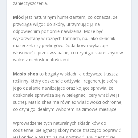
zanieczyszczenia.
Miód
jest naturalnym humektantem, co oznacza, że
przyciąga wilgoć do skóry, utrzymując ją na
odpowiednim poziomie nawilżenia. Może być
wykorzystany w różnych formach, np. jako składnik
maseczek czy peelingów. Dodatkowo wykazuje
właściwości przeciwzapalne, co czyni go skutecznym w
walce z niedoskonałościami.
Masło shea
to bogaty w składniki odżywcze tłuszcz
roślinny, który doskonale odżywia i regeneruje skórę.
Jego działanie nawilżające oraz kojące sprawia, że
doskonale sprawdza się w pielęgnacji cery wrażliwej i
suchej. Masło shea ma również właściwości ochronne,
co czyni go idealnym wyborem na zimowe miesiące.
Wprowadzenie tych naturalnych składników do
codziennej pielęgnacji skóry może znacząco poprawić
jej kondycję. Warto na nie postawić, aby cieszyć się