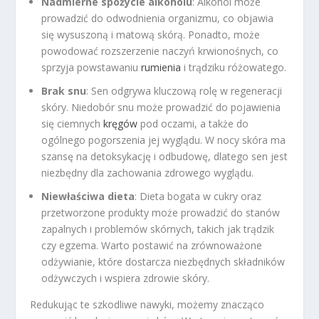
Nadmierne spożycie alkoholu
: Alkohol może
prowadzić do odwodnienia organizmu, co objawia
się wysuszoną i matową skórą. Ponadto, może
powodować rozszerzenie naczyń krwionośnych, co
sprzyja powstawaniu
rumienia
i trądziku różowatego.
Brak snu
: Sen odgrywa kluczową rolę w regeneracji
skóry. Niedobór snu może prowadzić do pojawienia
się ciemnych
kręgów
pod oczami, a także do
ogólnego pogorszenia jej wyglądu. W nocy skóra ma
szansę na detoksykację i odbudowę, dlatego sen jest
niezbędny dla zachowania zdrowego wyglądu.
Niewłaściwa dieta
: Dieta bogata w cukry oraz
przetworzone produkty może prowadzić do stanów
zapalnych i problemów skórnych, takich jak trądzik
czy egzema. Warto postawić na zrównoważone
odżywianie, które dostarcza niezbędnych składników
odżywczych i wspiera zdrowie skóry.
Redukując te szkodliwe nawyki, możemy znacząco