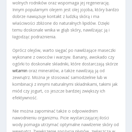
wolnych rodników oraz wspomaga jej regenerację.
Innym popularnym olejem jest olej jojoba, który bardzo
dobrze nawiązuje kontakt z ludzką skórą i ma
właściwości zbliżone do naturalnych lipidów. Dzięki
temu doskonale wnika w głąb skóry, nawilżając ją i
łagodząc podrażnienia.
Oprócz olejów, warto sięgać po nawilżające maseczki
wykonane z owoców i warzyw. Banany, awokado czy
ogórki to doskonałe składniki, które dostarczają skórze
witamin
oraz minerałów, a także nawilżają ją od
zewnątrz. Można je stosować samodzielnie lub w
kombinacji z innymi naturalnymi składnikami, takimi jak
miód czy jogurt, co jeszcze bardziej zwiększy ich
efektywność.
Nie można zapominać także o odpowiednim
nawodnieniu organizmu. Picie wystarczającej ilości
wody pomaga utrzymać optymalne nawilżenie skóry od
wewnątrz. Zwiększenie spożycia płynów, zwłaszcza w