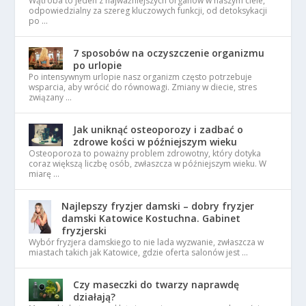
Wątroba to jeden z najważniejszych organów w naszym ciele,
odpowiedzialny za szereg kluczowych funkcji, od detoksykacji
po …
7 sposobów na oczyszczenie organizmu
po urlopie
Po intensywnym urlopie nasz organizm często potrzebuje
wsparcia, aby wrócić do równowagi. Zmiany w diecie, stres
związany …
Jak uniknąć osteoporozy i zadbać o
zdrowe kości w późniejszym wieku
Osteoporoza to poważny problem zdrowotny, który dotyka
coraz większą liczbę osób, zwłaszcza w późniejszym wieku. W
miarę …
Najlepszy fryzjer damski – dobry fryzjer
damski Katowice Kostuchna. Gabinet
fryzjerski
Wybór fryzjera damskiego to nie lada wyzwanie, zwłaszcza w
miastach takich jak Katowice, gdzie oferta salonów jest …
Czy maseczki do twarzy naprawdę
działają?