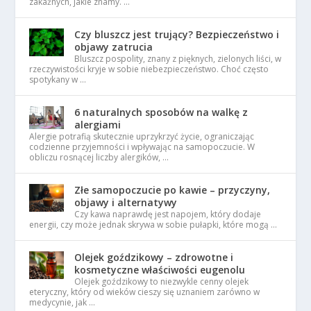
zakaźnych, jakie znamy. …
Czy bluszcz jest trujący? Bezpieczeństwo i
objawy zatrucia
Bluszcz pospolity, znany z pięknych, zielonych liści, w
rzeczywistości kryje w sobie niebezpieczeństwo. Choć często
spotykany w …
6 naturalnych sposobów na walkę z
alergiami
Alergie potrafią skutecznie uprzykrzyć życie, ograniczając
codzienne przyjemności i wpływając na samopoczucie. W
obliczu rosnącej liczby alergików, …
Złe samopoczucie po kawie – przyczyny,
objawy i alternatywy
Czy kawa naprawdę jest napojem, który dodaje
energii, czy może jednak skrywa w sobie pułapki, które mogą …
Olejek goździkowy – zdrowotne i
kosmetyczne właściwości eugenolu
Olejek goździkowy to niezwykle cenny olejek
eteryczny, który od wieków cieszy się uznaniem zarówno w
medycynie, jak …