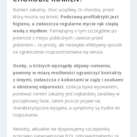
Rumień zakaźny, choć uciążliwy, to choroba, przed
którą można się bronić.
Podstawą profilaktyki jest
higiena, a zwłaszcza regularne mycie rąk ciepłą
wodą z mydłem.
Pamiętajmy o tym szczególnie po
powrocie z miejsc publicznych i zawsze przed
jedzeniem – to prosty, ale niezwykle efektywny sposób
na ograniczenie rozprzestrzeniania się wirusa.
Osoby, u których wystąpiły objawy rumienia,
powinny w miarę możliwości ograniczyć kontakty
z innymi, zwłaszcza z kobietami w ciąży i osobami
o obniżonej odporności.
Izolacja bywa wyzwaniem,
ponieważ rumień zakaźny jest najbardziej zaraźliwy w
początkowej fazie, zanim jeszcze pojawi się
charakterystyczna wysypka, a symptomy są trudne do
rozpoznania.
Niestety, aktualnie nie dysponujemy szczepionką
przeciwko parwowirusowi B19, odpowiedzialnemu za