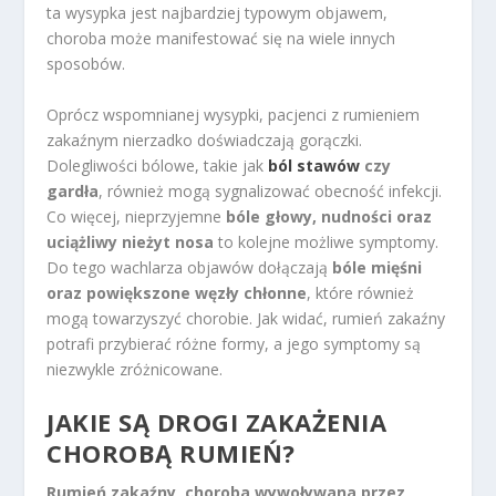
ta wysypka jest najbardziej typowym objawem,
choroba może manifestować się na wiele innych
sposobów.
Oprócz wspomnianej wysypki, pacjenci z rumieniem
zakaźnym nierzadko doświadczają gorączki.
Dolegliwości bólowe, takie jak
ból stawów
czy
gardła
, również mogą sygnalizować obecność infekcji.
Co więcej, nieprzyjemne
bóle głowy, nudności oraz
uciążliwy nieżyt nosa
to kolejne możliwe symptomy.
Do tego wachlarza objawów dołączają
bóle mięśni
oraz powiększone węzły chłonne
, które również
mogą towarzyszyć chorobie. Jak widać, rumień zakaźny
potrafi przybierać różne formy, a jego symptomy są
niezwykle zróżnicowane.
JAKIE SĄ DROGI ZAKAŻENIA
CHOROBĄ RUMIEŃ?
Rumień zakaźny, choroba wywoływana przez