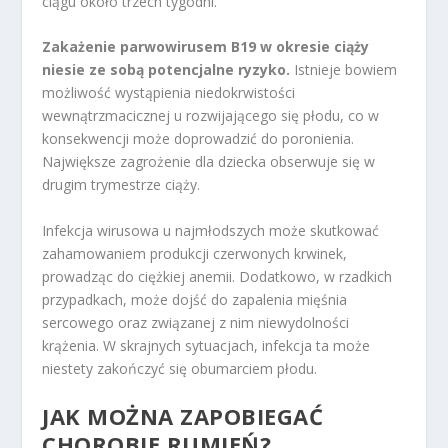
ciągu około trzech tygodni.
Zakażenie parwowirusem B19 w okresie ciąży
niesie ze sobą potencjalne ryzyko.
Istnieje bowiem
możliwość wystąpienia niedokrwistości
wewnątrzmacicznej u rozwijającego się płodu, co w
konsekwencji może doprowadzić do poronienia.
Największe zagrożenie dla dziecka obserwuje się w
drugim trymestrze ciąży.
Infekcja wirusowa u najmłodszych może skutkować
zahamowaniem produkcji czerwonych krwinek,
prowadząc do ciężkiej anemii. Dodatkowo, w rzadkich
przypadkach, może dojść do zapalenia mięśnia
sercowego oraz związanej z nim niewydolności
krążenia. W skrajnych sytuacjach, infekcja ta może
niestety zakończyć się obumarciem płodu.
JAK MOŻNA ZAPOBIEGAĆ
CHOROBIE RUMIEŃ?