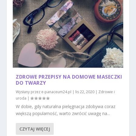
ZDROWE PRZEPISY NA DOMOWE MASECZKI
DO TWARZY
Wysłany przez
e-panaceum24.pl
|
lis 22, 2020
|
Zdrowie i
uroda
|
W dobie, gdy naturalna pielęgnacja zdobywa coraz
większą popularność, warto zwrócić uwagę na...
CZYTAJ WIĘCEJ