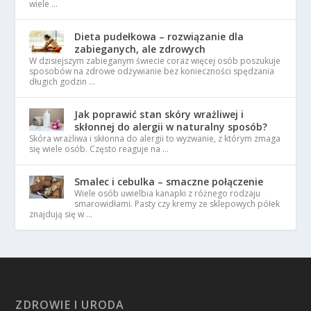
wiele …
Dieta pudełkowa – rozwiązanie dla
zabieganych, ale zdrowych
W dzisiejszym zabieganym świecie coraz więcej osób poszukuje
sposobów na zdrowe odżywianie bez konieczności spędzania
długich godzin …
Jak poprawić stan skóry wrażliwej i
skłonnej do alergii w naturalny sposób?
Skóra wrażliwa i skłonna do alergii to wyzwanie, z którym zmaga
się wiele osób. Często reaguje na …
Smalec i cebulka – smaczne połączenie
Wiele osób uwielbia kanapki z różnego rodzaju
smarowidłami. Pasty czy kremy ze sklepowych półek
znajdują się w …
ZDROWIE I URODA