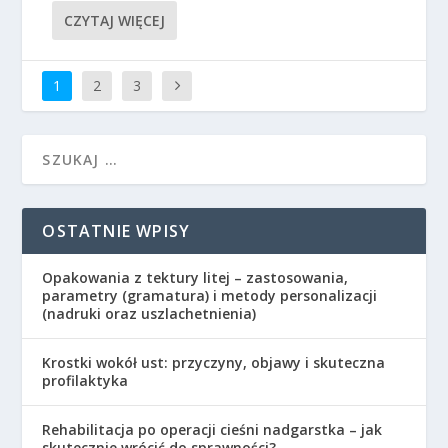
CZYTAJ WIĘCEJ
1
2
3
OSTATNIE WPISY
Opakowania z tektury litej – zastosowania,
parametry (gramatura) i metody personalizacji
(nadruki oraz uszlachetnienia)
Krostki wokół ust: przyczyny, objawy i skuteczna
profilaktyka
Rehabilitacja po operacji cieśni nadgarstka – jak
skutecznie wrócić do sprawności?