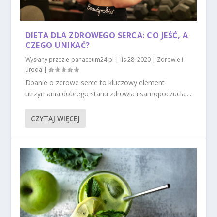
DIETA DLA ZDROWEGO SERCA: CO JEŚĆ, A
CZEGO UNIKAĆ?
Wysłany przez
e-panaceum24.pl
|
lis 28, 2020
|
Zdrowie i
uroda
|
Dbanie o zdrowe serce to kluczowy element
utrzymania dobrego stanu zdrowia i samopoczucia....
CZYTAJ WIĘCEJ