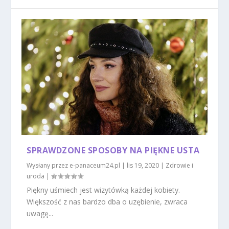
SPRAWDZONE SPOSOBY NA PIĘKNE USTA
Wysłany przez
e-panaceum24.pl
|
lis 19, 2020
|
Zdrowie i
uroda
|
Piękny uśmiech jest wizytówką każdej kobiety.
Większość z nas bardzo dba o uzębienie, zwraca
uwagę...