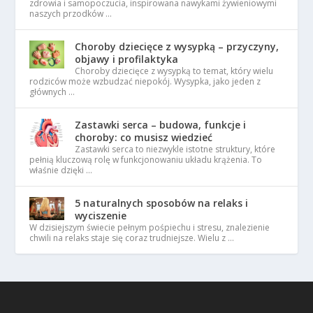
zdrowia i samopoczucia, inspirowana nawykami żywieniowymi
naszych przodków …
Choroby dziecięce z wysypką – przyczyny,
objawy i profilaktyka
Choroby dziecięce z wysypką to temat, który wielu
rodziców może wzbudzać niepokój. Wysypka, jako jeden z
głównych …
Zastawki serca – budowa, funkcje i
choroby: co musisz wiedzieć
Zastawki serca to niezwykle istotne struktury, które
pełnią kluczową rolę w funkcjonowaniu układu krążenia. To
właśnie dzięki …
5 naturalnych sposobów na relaks i
wyciszenie
W dzisiejszym świecie pełnym pośpiechu i stresu, znalezienie
chwili na relaks staje się coraz trudniejsze. Wielu z …