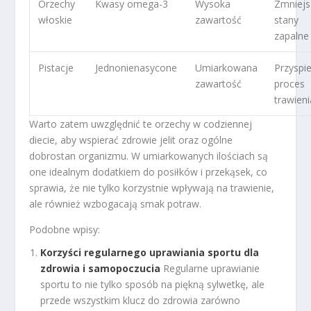
Orzechy
Kwasy omega-3
Wysoka
Zmniejs
włoskie
zawartość
stany
zapalne
Pistacje
Jednonienasycone
Umiarkowana
Przyspi
zawartość
proces
trawieni
Warto zatem uwzględnić te orzechy w codziennej
diecie, aby wspierać zdrowie jelit oraz ogólne
dobrostan organizmu. W umiarkowanych ilościach są
one idealnym dodatkiem do posiłków i przekąsek, co
sprawia, że nie tylko korzystnie wpływają na trawienie,
ale również wzbogacają smak potraw.
Podobne wpisy:
Korzyści regularnego uprawiania sportu dla
zdrowia i samopoczucia
Regularne uprawianie
sportu to nie tylko sposób na piękną sylwetkę, ale
przede wszystkim klucz do zdrowia zarówno