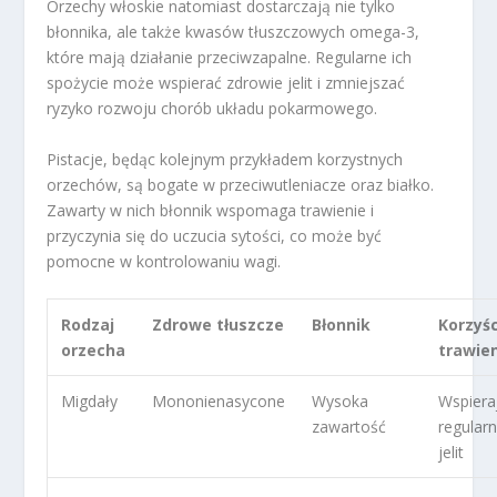
Orzechy włoskie natomiast dostarczają nie tylko
błonnika, ale także kwasów tłuszczowych omega-3,
które mają działanie przeciwzapalne. Regularne ich
spożycie może wspierać zdrowie jelit i zmniejszać
ryzyko rozwoju chorób układu pokarmowego.
Pistacje, będąc kolejnym przykładem korzystnych
orzechów, są bogate w przeciwutleniacze oraz białko.
Zawarty w nich błonnik wspomaga trawienie i
przyczynia się do uczucia sytości, co może być
pomocne w kontrolowaniu wagi.
Rodzaj
Zdrowe tłuszcze
Błonnik
Korzyśc
orzecha
trawie
Migdały
Mononienasycone
Wysoka
Wspiera
zawartość
regular
jelit