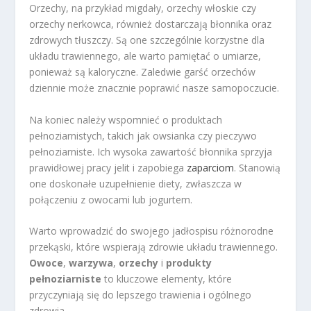
Orzechy, na przykład migdały, orzechy włoskie czy
orzechy nerkowca, również dostarczają błonnika oraz
zdrowych tłuszczy. Są one szczególnie korzystne dla
układu trawiennego, ale warto pamiętać o umiarze,
ponieważ są kaloryczne. Zaledwie garść orzechów
dziennie może znacznie poprawić nasze samopoczucie.
Na koniec należy wspomnieć o produktach
pełnoziarnistych, takich jak owsianka czy pieczywo
pełnoziarniste. Ich wysoka zawartość błonnika sprzyja
prawidłowej pracy jelit i zapobiega
zaparciom
. Stanowią
one doskonałe uzupełnienie diety, zwłaszcza w
połączeniu z owocami lub jogurtem.
Warto wprowadzić do swojego jadłospisu różnorodne
przekąski, które wspierają zdrowie układu trawiennego.
Owoce
,
warzywa
,
orzechy
i
produkty
pełnoziarniste
to kluczowe elementy, które
przyczyniają się do lepszego trawienia i ogólnego
zdrowia.