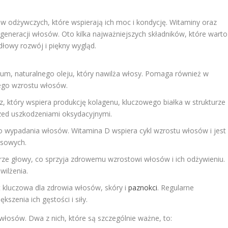
 odżywczych, które wspierają ich moc i kondycję. Witaminy oraz
generacji włosów. Oto kilka najważniejszych składników, które warto
łowy rozwój i piękny wygląd.
bum, naturalnego oleju, który nawilża włosy. Pomaga również w
wego wzrostu włosów.
cz, który wspiera produkcję kolagenu, kluczowego białka w strukturze
ed uszkodzeniami oksydacyjnymi.
o wypadania włosów. Witamina D wspiera cykl wzrostu włosów i jest
osowych.
órze głowy, co sprzyja zdrowemu wzrostowi włosów i ich odżywieniu.
ilżenia.
t kluczowa dla zdrowia włosów, skóry i
paznokci
. Regularne
szenia ich gęstości i siły.
włosów. Dwa z nich, które są szczególnie ważne, to: