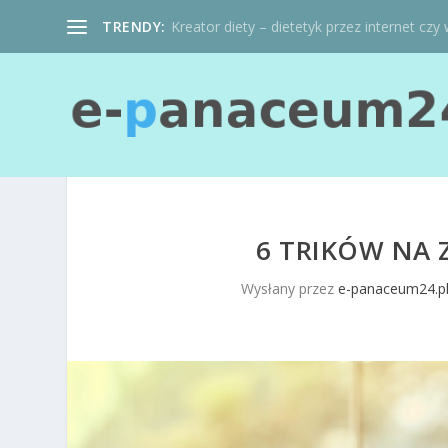
TRENDY:
Kreator diety – dietetyk przez internet czy 
6 TRIKÓW NA
Wysłany przez
e-panaceum24.p