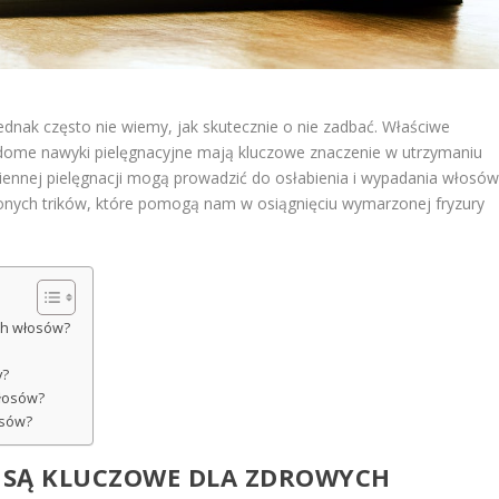
ednak często nie wiemy, jak skutecznie o nie zadbać. Właściwe
adome nawyki pielęgnacyjne mają kluczowe znaczenie w utrzymaniu
ziennej pielęgnacji mogą prowadzić do osłabienia i wypadania włosów
zonych trików, które pomogą nam w osiągnięciu wymarzonej fryzury
ch włosów?
y?
włosów?
osów?
E SĄ KLUCZOWE DLA ZDROWYCH