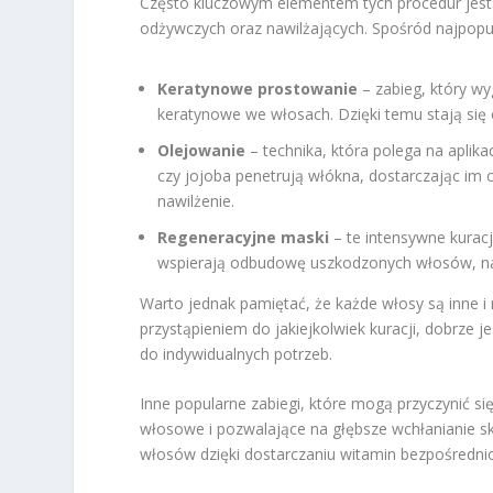
Często kluczowym elementem tych procedur jest
odżywczych oraz nawilżających. Spośród najpopul
Keratynowe prostowanie
– zabieg, który wy
keratynowe we włosach. Dzięki temu stają się o
Olejowanie
– technika, która polega na aplika
czy jojoba penetrują włókna, dostarczając im
nawilżenie.
Regeneracyjne maski
– te intensywne kuracje
wspierają odbudowę uszkodzonych włosów, na
Warto jednak pamiętać, że każde włosy są inne i 
przystąpieniem do jakiejkolwiek kuracji, dobrze j
do indywidualnych potrzeb.
Inne popularne zabiegi, które mogą przyczynić s
włosowe i pozwalające na głębsze wchłanianie 
włosów dzięki dostarczaniu witamin bezpośredni