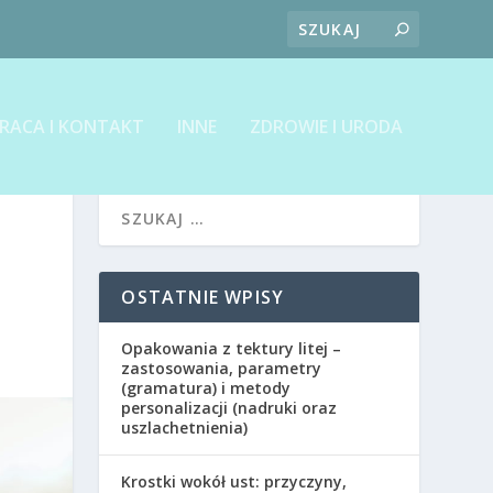
RACA I KONTAKT
INNE
ZDROWIE I URODA
OSTATNIE WPISY
Opakowania z tektury litej –
zastosowania, parametry
(gramatura) i metody
personalizacji (nadruki oraz
uszlachetnienia)
Krostki wokół ust: przyczyny,