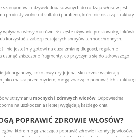
e szamponów i odżywek dopasowanych do rodzaju włosów jest
a produkty wolne od sulfatu i parabenu, które nie niszczą struktury
y wpływ na włosy ma również częste używanie prostownicy, lokówki
 lub korzystać z zabezpieczających sprayów termoochronnych.
śli nie jesteśmy gotowi na dużą zmianę długości, regularne
a usunąć zniszczone fragmenty, co przyczynia się do zdrowszego
kie jak arganowy, kokosowy czy jojoba, skutecznie wspierają
b jako maska przed myciem, mogą znacząco poprawić ich strukturę i
c w utrzymaniu
mocnych i zdrowych włosów
. Odpowiednia
odporne na uszkodzenia i lepiej wyglądają każdego dnia.
MOGĄ POPRAWIĆ ZDROWIE WŁOSÓW?
abiegów, które mogą znacząco poprawić zdrowie i kondycję włosów.