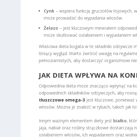
Cynk
– wspiera funkcję gruczołów łojowych, w
może prowadzić do wypadania włosów.
Żelazo
– jest kluczowym minerałem odpowiedz
może skutkować osłabieniem i wypadaniem w
Właściwa dieta bogata w te składniki odżywcze 
lśniący wygląd. Warto zwrócić uwagę na regula
pełnoziarnistych, aby dostarczyć organizmowi ni
JAK DIETA WPŁYWA NA KO
Odpowiednia dieta może znacząco wpłynąć na kon
odpowiednich składników odżywczych, aby rosn
tłuszczowe omega-3
jest kluczowe, ponieważ 
włosów. Można je znaleźć w rybach, takich jak ło
Innym ważnym elementem diety jest
białko
, kt
jaja, nabiał oraz rośliny strączkowe dostarcza
osłabieniem włosów, ich wypadaniem oraz woln