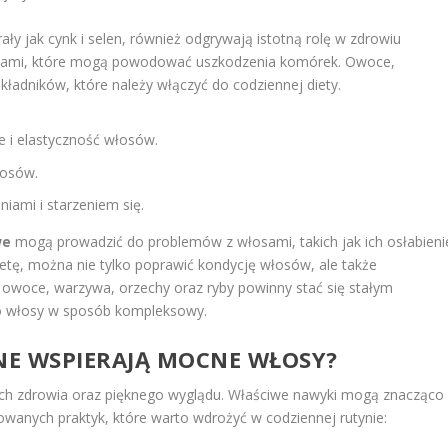
ały jak cynk i selen, również odgrywają istotną rolę w zdrowiu
ikami, które mogą powodować uszkodzenia komórek. Owoce,
kładników, które należy włączyć do codziennej diety.
 i elastyczność włosów.
łosów.
iami i starzeniem się.
we
mogą prowadzić do problemów z włosami, takich jak ich osłabieni
etę, można nie tylko poprawić kondycję włosów, ale także
 owoce, warzywa, orzechy oraz ryby powinny stać się stałym
 o włosy w sposób kompleksowy.
JNE WSPIERAJĄ MOCNE WŁOSY?
 ich zdrowia oraz pięknego wyglądu. Właściwe nawyki mogą znacząco
owanych praktyk, które warto wdrożyć w codziennej rutynie: