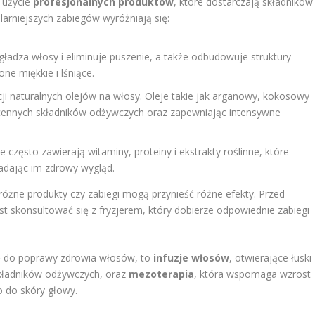
 użycie
profesjonalnych produktów
, które dostarczają składników
arniejszych zabiegów wyróżniają się:
gładza włosy i eliminuje puszenie, a także odbudowuje struktury
ne miękkie i lśniące.
cji naturalnych olejów na włosy. Oleje takie jak arganowy, kokosowy
 cennych składników odżywczych oraz zapewniając intensywne
 często zawierają witaminy, proteiny i ekstrakty roślinne, które
dając im zdrowy wygląd.
różne produkty czy zabiegi mogą przynieść różne efekty. Przed
est skonsultować się z fryzjerem, który dobierze odpowiednie zabiegi
ię do poprawy zdrowia włosów, to
infuzje włosów
, otwierające łuski
składników odżywczych, oraz
mezoterapia
, która wspomaga wzrost
o do skóry głowy.