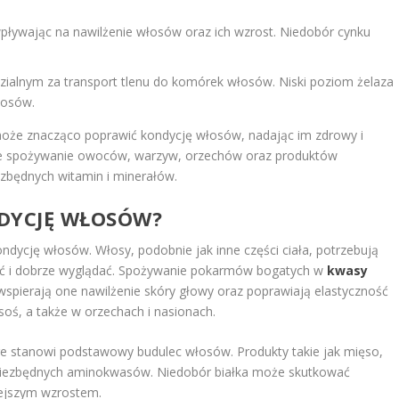
pływając na nawilżenie włosów oraz ich wzrost. Niedobór cynku
ialnym za transport tlenu do komórek włosów. Niski poziom żelaza
łosów.
może znacząco poprawić kondycję włosów, nadając im zdrowy i
rne spożywanie owoców, warzyw, orzechów oraz produktów
ezbędnych witamin i minerałów.
NDYCJĘ WŁOSÓW?
dycję włosów. Włosy, podobnie jak inne części ciała, potrzebują
ąć i dobrze wyglądać. Spożywanie pokarmów bogatych w
kwasy
wspierają one nawilżenie skóry głowy oraz poprawiają elastyczność
soś, a także w orzechach i nasionach.
óre stanowi podstawowy budulec włosów. Produkty takie jak mięso,
ją niezbędnych aminokwasów. Niedobór białka może skutkować
iejszym wzrostem.