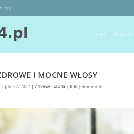
w Poz...
DOM
WSPÓŁP
 ZDROWE I MOCNE WŁOSY
l
|
paź 27, 2022
|
Zdrowie i uroda
|
0
|