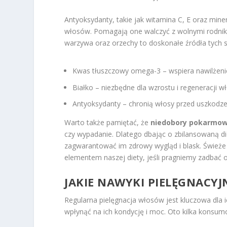
Antyoksydanty, takie jak witamina C, E oraz miner
włosów. Pomagają one walczyć z wolnymi rodn
warzywa oraz orzechy to doskonałe źródła tych s
Kwas tłuszczowy omega-3 – wspiera nawilżenie
Białko – niezbędne dla wzrostu i regeneracji w
Antyoksydanty – chronią włosy przed uszkodzen
Warto także pamiętać, że
niedobory pokarmo
czy wypadanie. Dlatego dbając o zbilansowaną di
zagwarantować im zdrowy wygląd i blask. Świeże
elementem naszej diety, jeśli pragniemy zadbać
JAKIE NAWYKI PIELĘGNACY
Regularna pielęgnacja włosów jest kluczowa dla
wpłynąć na ich kondycję i moc. Oto kilka konsum