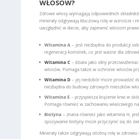
WŁOSÓW?
Zdrowe włosy wymagają odpowiednich składników
minerały odgrywają kluczową rolę w wzroście i re
uwzględnić w diecie, aby zapewnić włosom prawid
Witamina A
– jest niezbędna do produkcji se
regeneracji komórek, co jest ważne dla zdro
Witamina C
– działa jako silny przeciwutlenia
włosów. Pomaga także w ochronie włosów prz
Witamina D
– jej niedobór może prowadzić d
niezbędna do budowy zdrowych mieszków wł
Witamina E
– przyspiesza krążenie krwi w sk
Pomaga również w zachowaniu właściwego naw
Biotyna
– znana również jako witamina H, jes
spożywanie biotyny może przyczynić się do zwięk
Minerały także odgrywają istotną rolę w zdrowiu 