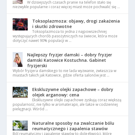
W dzisiejszych czasach pranie na telefon stało się
niezwykle popularne i coraz więcej miast może pochwalić się …
Toksoplazmoza: objawy, drogi zakażenia
i skutki zdrowotne
Toksoplazmoza to jedna z najpowszechniej
występujących chorób pasożytniczych na świecie, która może
dotyczyć nawet 90% populacji w …
Najlepszy fryzjer damski – dobry fryzjer
damski Katowice Kostuchna. Gabinet
fryzjerski
Wybór fryzjera damskiego to nie lada wyzwanie, zwłaszcza w
miastach takich jak Katowice, gdzie oferta salonów jest …
Ekskluzywne olejki zapachowe – dobry
olejek arganowy: cena
Ekskluzywne olejki zapachowe zyskują coraz większą
popularność, nie tylko w aromaterapii, ale także w codziennej
pielęgnacji. Wśród …
Naturalne sposoby na zwalczanie bólu
reumatycznego i zapalenia stawów
Ból reumatyczny i zapalenie stawów to dolegliwości, które