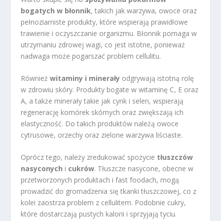
bogatych w błonnik
, takich jak warzywa, owoce oraz
pełnoziarniste produkty, które wspierają prawidłowe
trawienie i oczyszczanie organizmu. Błonnik pomaga w
utrzymaniu zdrowej wagi, co jest istotne, ponieważ
nadwaga może pogarszać problem cellulitu.
Również
witaminy i minerały
odgrywają istotną rolę
w zdrowiu skóry. Produkty bogate w witaminę C, E oraz
A, a także minerały takie jak cynk i selen, wspierają
regenerację komórek skórnych oraz zwiększają ich
elastyczność. Do takich produktów należą owoce
cytrusowe, orzechy oraz zielone warzywa liściaste.
Oprócz tego, należy zredukować spożycie
tłuszczów
nasyconych
i
cukrów
. Tłuszcze nasycone, obecne w
przetworzonych produktach i fast foodach, mogą
prowadzić do gromadzenia się tkanki tłuszczowej, co z
kolei zaostrza problem z cellulitem. Podobnie cukry,
które dostarczają pustych kalorii i sprzyjają tyciu.