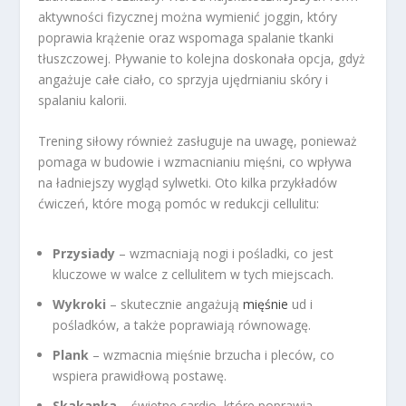
aktywności fizycznej można wymienić joggin, który
poprawia krążenie oraz wspomaga spalanie tkanki
tłuszczowej. Pływanie to kolejna doskonała opcja, gdyż
angażuje całe ciało, co sprzyja ujędrnianiu skóry i
spalaniu kalorii.
Trening siłowy również zasługuje na uwagę, ponieważ
pomaga w budowie i wzmacnianiu mięśni, co wpływa
na ładniejszy wygląd sylwetki. Oto kilka przykładów
ćwiczeń, które mogą pomóc w redukcji cellulitu:
Przysiady
– wzmacniają nogi i pośladki, co jest
kluczowe w walce z cellulitem w tych miejscach.
Wykroki
– skutecznie angażują
mięśnie
ud i
pośladków, a także poprawiają równowagę.
Plank
– wzmacnia mięśnie brzucha i pleców, co
wspiera prawidłową postawę.
Skakanka
– świetne cardio, które poprawia