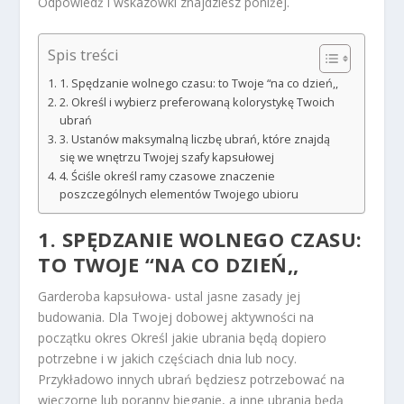
Odpowiedź i wskazówki znajdziesz poniżej.
Spis treści
1. Spędzanie wolnego czasu: to Twoje “na co dzień,,
2. Określ i wybierz preferowaną kolorystykę Twoich
ubrań
3. Ustanów maksymalną liczbę ubrań, które znajdą
się we wnętrzu Twojej szafy kapsułowej
4. Ściśle określ ramy czasowe znaczenie
poszczególnych elementów Twojego ubioru
1. SPĘDZANIE WOLNEGO CZASU:
TO TWOJE “NA CO DZIEŃ,,
Garderoba kapsułowa- ustal jasne zasady jej
budowania. Dla Twojej dobowej aktywności na
początku okres Określ jakie ubrania będą dopiero
potrzebne i w jakich częściach dnia lub nocy.
Przykładowo innych ubrań będziesz potrzebować na
wieczorne lub poranny bieganie, a inne ubrania będą