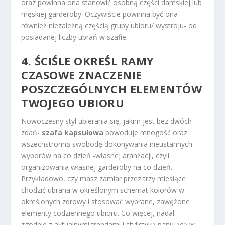
oraz powinna ona stanowić osobną części damskiej lub
męskiej garderoby. Oczywiście powinna być ona
również niezależną częścią grupy ubioru/ wystroju- od
posiadanej liczby ubrań w szafie.
4. ŚCIŚLE OKREŚL RAMY
CZASOWE ZNACZENIE
POSZCZEGÓLNYCH ELEMENTÓW
TWOJEGO UBIORU
Nowoczesny styl ubierania się, jakim jest bez dwóch
zdań-
szafa kapsułowa
powoduje mnogość oraz
wszechstronną swobodę dokonywania nieustannych
wyborów na co dzień -własnej aranżacji, czyli
organizowania własnej garderoby na co dzień.
Przykładowo, czy masz zamiar przez trzy miesiące
chodzić ubrana w określonym schemat kolorów w
określonych zdrowy i stosować wybrane, zawężone
elementy codziennego ubioru. Co więcej, nadal -
zgodnie z aktualnymi trendami i stylistyką panującą w