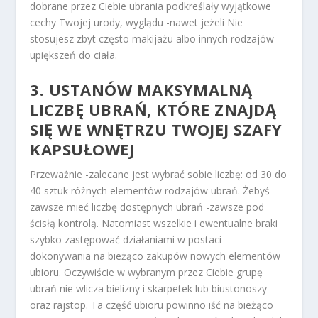
dobrane przez Ciebie ubrania podkreślały wyjątkowe
cechy Twojej urody, wyglądu -nawet jeżeli Nie
stosujesz zbyt często makijażu albo innych rodzajów
upiększeń do ciała.
3. USTANÓW MAKSYMALNĄ
LICZBĘ UBRAŃ, KTÓRE ZNAJDĄ
SIĘ WE WNĘTRZU TWOJEJ SZAFY
KAPSUŁOWEJ
Przeważnie -zalecane jest wybrać sobie liczbę: od 30 do
40 sztuk różnych elementów rodzajów ubrań. Żebyś
zawsze mieć liczbę dostępnych ubrań -zawsze pod
ścisłą kontrolą. Natomiast wszelkie i ewentualne braki
szybko zastępować działaniami w postaci-
dokonywania na bieżąco zakupów nowych elementów
ubioru. Oczywiście w wybranym przez Ciebie grupę
ubrań nie wlicza bielizny i skarpetek lub biustonoszy
oraz rajstop. Ta część ubioru powinno iść na bieżąco