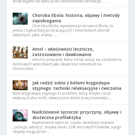
dostrzegane nie tylko przez zwolenników zdrowego …
Choroba Ebola: historia, objawy i metody
zapobiegania
Choroba Ebola, wywołana przez wirus Ebola, to
jedna z najbardziej przerażających i śmiertelnych chorób
zakaźnych, jakie znamy. …
Amol – właściwości lecznicze,
zastosowanie i dawkowanie
Amol to preparat, który od lat cieszy się uznaniem w
domowych apteczkach jako skuteczne remedium na
różnorodne …
Jak radzić sobie z bólami kręgosłupa
szyjnego: techniki relaksacyjne i ćwiczenia
Bóle kręgosłupa szyjnego to problem, który dotyka coraz
większą liczbę osób, zwłaszcza w dobie pracy biurowej i …
Nadciśnienie tętnicze: przyczyny, objawy i
skuteczna profilaktyka
Nadciśnienie tętnicze, często określane mianem
„cichego zabójcy”, dotyka około 32% dorosłych Polaków, a jego
objawy mogą przez …