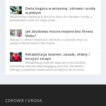
Dieta bogata w witaminy: zdrowie i uroda
w jednym
Witaminowa rewolucja w diecie to klucz do zdrowia i urody, a
jednak wiele osób nie zdaje sobie …
Jak zbudować mocne mięśnie bez fitness
klubu?
Marzysz o silnych mięśniach, ale brak ci czasu lub chęci na
wizyty w fitness klubie? Nie martw …
Rehabilitacja laserem: zasady, efekty i
korzyści terapii
Rehabilitacja laserem staje się coraz bardziej
popularną metodą wspomagającą procesy zdrowotne,
oferując pacjentom nowoczesne podejście do leczenia …
ZDROWIE I URODA