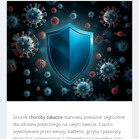
Groźne
choroby zakaźne
stanowią poważne zagrożenie
dla zdrowia publicznego na całym świecie. Często
wywoływane przez wirusy, bakterie, grzyby i pasożyty,
mogą być przenoszone z człowieka na człowieka oraz