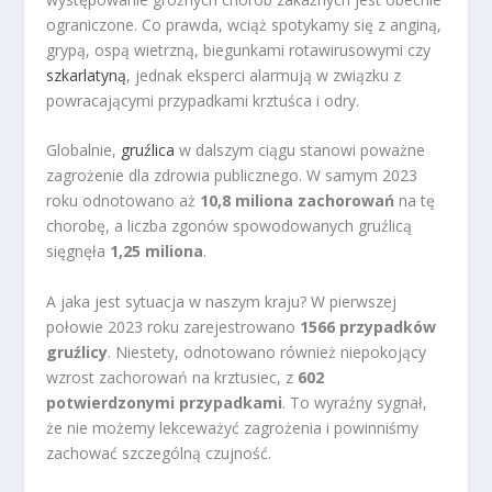
ograniczone. Co prawda, wciąż spotykamy się z anginą,
grypą, ospą wietrzną, biegunkami rotawirusowymi czy
szkarlatyną
, jednak eksperci alarmują w związku z
powracającymi przypadkami krztuśca i odry.
Globalnie,
gruźlica
w dalszym ciągu stanowi poważne
zagrożenie dla zdrowia publicznego. W samym 2023
roku odnotowano aż
10,8 miliona zachorowań
na tę
chorobę, a liczba zgonów spowodowanych gruźlicą
sięgnęła
1,25 miliona
.
A jaka jest sytuacja w naszym kraju? W pierwszej
połowie 2023 roku zarejestrowano
1566 przypadków
gruźlicy
. Niestety, odnotowano również niepokojący
wzrost zachorowań na krztusiec, z
602
potwierdzonymi przypadkami
. To wyraźny sygnał,
że nie możemy lekceważyć zagrożenia i powinniśmy
zachować szczególną czujność.