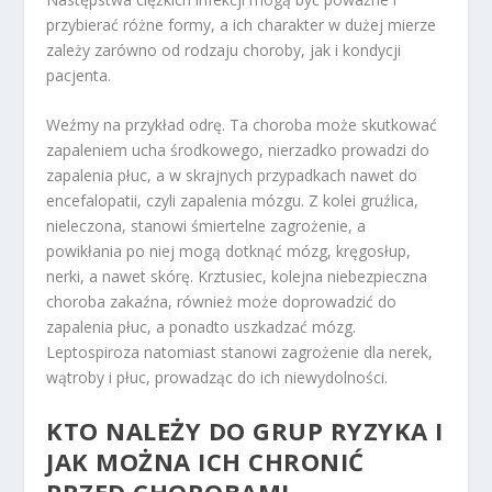
przybierać różne formy, a ich charakter w dużej mierze
zależy zarówno od rodzaju choroby, jak i kondycji
pacjenta.
Weźmy na przykład odrę. Ta choroba może skutkować
zapaleniem ucha środkowego, nierzadko prowadzi do
zapalenia płuc, a w skrajnych przypadkach nawet do
encefalopatii, czyli zapalenia mózgu. Z kolei gruźlica,
nieleczona, stanowi śmiertelne zagrożenie, a
powikłania po niej mogą dotknąć mózg, kręgosłup,
nerki, a nawet skórę. Krztusiec, kolejna niebezpieczna
choroba zakaźna, również może doprowadzić do
zapalenia płuc, a ponadto uszkadzać mózg.
Leptospiroza natomiast stanowi zagrożenie dla nerek,
wątroby i płuc, prowadząc do ich niewydolności.
KTO NALEŻY DO GRUP RYZYKA I
JAK MOŻNA ICH CHRONIĆ
PRZED CHOROBAMI