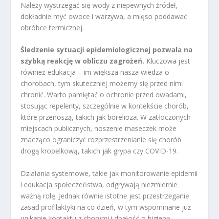
Należy wystrzegać się wody z niepewnych źródeł,
dokładnie myć owoce i warzywa, a mięso poddawać
obróbce termicznej.
Śledzenie sytuacji epidemiologicznej pozwala na
szybką reakcję w obliczu zagrożeń.
Kluczowa jest
również edukacja – im większa nasza wiedza o
chorobach, tym skuteczniej możemy się przed nimi
chronić. Warto pamiętać o ochronie przed owadami,
stosując repelenty, szczególnie w kontekście chorób,
które przenoszą, takich jak borelioza. W zatłoczonych
miejscach publicznych, noszenie maseczek może
znacząco ograniczyć rozprzestrzenianie się chorób
drogą kropelkową, takich jak grypa czy COVID-19.
Działania systemowe, takie jak monitorowanie epidemii
i edukacja społeczeństwa, odgrywają niezmiernie
ważną rolę. Jednak równie istotne jest przestrzeganie
zasad profilaktyki na co dzień, w tym wspomniane już
unikanie kontaktu z chorymi i dbałość o higienę