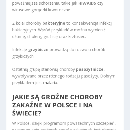
poważniejsze schorzenia, takie jak
HIV/AIDS
czy
wirusowe gorączki krwotoczne.
Z kolei choroby
bakteryjne
to konsekwencja infekcji
bakteryjnych. Wśród przykładów można wymienić
dżumę, cholerę, gruźlicę oraz krztusiec.
Infekcje
grzybicze
prowadzą do rozwoju chorób
grzybiczych.
Ostatnią grupę stanowią choroby
pasożytnicze
,
wywoływane przez różnego rodzaju pasożyty. Dobrym
przykładem jest
malaria
.
JAKIE SĄ GROŹNE CHOROBY
ZAKAŹNE W POLSCE I NA
ŚWIECIE?
W Polsce, dzięki programom powszechnych szczepień,
występowanie groźnych chorób zakaźnych jest obecnie