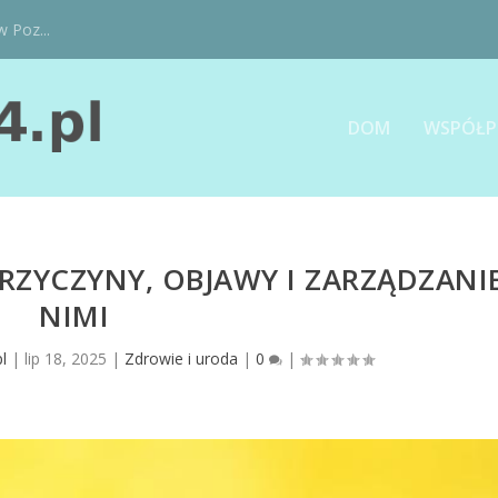
w Poz...
DOM
WSPÓŁP
RZYCZYNY, OBJAWY I ZARZĄDZANI
NIMI
l
|
lip 18, 2025
|
Zdrowie i uroda
|
0
|