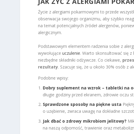
JAK ŻYĆ Z ALERGIAMI POK
Życie z alergiami pokarmowymi to przede wszystk
obserwacja swojego organizmu, aby szybko reago
na temat potencjalnych źródeł alergenów, poni
alergicznym.
Podstawowym elementem radzenia sobie z alergi
wywołujące
uczulenie
. Warto skonsultować się z
niezbędne składniki odżywcze. Co ciekawe,
przes
rezultaty
. Szacuje się, że u około 30% osób z a
Podobne wpisy:
Dobry suplement na wzrok – tabletki na oc
długie godziny przed ekranem, zdrowie oczu st
Sprawdzone sposoby na piękne usta
Piękn
o uzębienie, zwraca uwagę na dokładne szczot
Jak dbać o zdrowy mikrobiom jelitowy?
Mik
na naszą odporność, trawienie oraz metaboliz