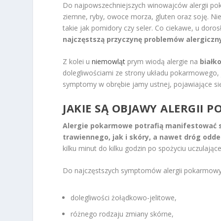
Do najpowszechniejszych winowajców alergii pok
ziemne, ryby, owoce morza, gluten oraz soję. Ni
takie jak pomidory czy seler. Co ciekawe, u doro
najczęstszą przyczynę problemów alergiczn
Z kolei u
niemowląt
prym wiodą alergie na
białk
dolegliwościami ze strony układu pokarmowego, 
symptomy w obrębie jamy ustnej, pojawiające si
JAKIE SĄ OBJAWY ALERGII
Alergie pokarmowe potrafią manifestować s
trawiennego, jak i skóry, a nawet dróg odd
kilku minut do kilku godzin po spożyciu uczulając
Do najczęstszych symptomów alergii pokarmowy
dolegliwości żołądkowo-jelitowe,
różnego rodzaju zmiany skórne,