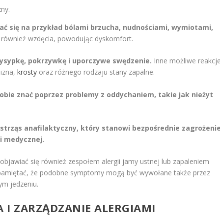
zny.
iać się na przykład bólami brzucha, nudnościami, wymiotami,
 również wzdęcia, powodując dyskomfort.
 wysypkę, pokrzywkę i uporczywe swędzenie.
Inne możliwe reakcj
lizna,
krosty
oraz różnego rodzaju stany zapalne.
bie znać poprzez problemy z oddychaniem, takie jak nieżyt
trząs anafilaktyczny, który stanowi bezpośrednie zagrożeni
i medycznej.
jawiać się również zespołem alergii jamy ustnej lub zapaleniem
pamiętać, że podobne symptomy mogą być wywołane także przez
m jedzeniu.
 I ZARZĄDZANIE ALERGIAMI