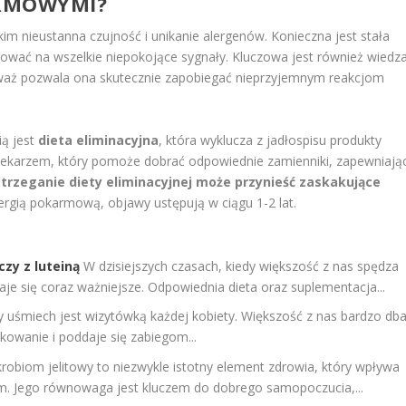
ARMOWYMI?
im nieustanna czujność i unikanie alergenów. Konieczna jest stała
wać na wszelkie niepokojące sygnały. Kluczowa jest również wiedz
eważ pozwala ona skutecznie zapobiegać nieprzyjemnym reakcjom
ą jest
dieta eliminacyjna
, która wyklucza z jadłospisu produkty
 lekarzem, który pomoże dobrać odpowiednie zamienniki, zapewniają
trzeganie diety eliminacyjnej może przynieść zaskakujące
lergią pokarmową, objawy ustępują w ciągu 1-2 lat.
zy z luteiną
W dzisiejszych czasach, kiedy większość z nas spędza
aje się coraz ważniejsze. Odpowiednia dieta oraz suplementacja...
y uśmiech jest wizytówką każdej kobiety. Większość z nas bardzo db
kowanie i poddaje się zabiegom...
robiom jelitowy to niezwykle istotny element zdrowia, który wpływa
m. Jego równowaga jest kluczem do dobrego samopoczucia,...