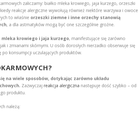
armowych zaliczamy: białko mleka krowiego, jaja kurzego, orzeszki
ekiedy reakcje alergiczne wywołują również niektóre warzywa i owoce
słych to właśnie
orzeszki ziemne i inne orzechy stanowią
ych
, a dla astmatyków mogą być one szczególnie groźne.
o mleka krowiego i jaja kurzego
, manifestujące się zarówno
jak i zmianami skórnymi. U osób dorosłych nierzadko obserwuje się
ę po konsumpcji uczulających produktów.
 POKARMOWYCH?
ię na wiele sposobów, dotykając zarówno układu
echowych.
Zazwyczaj
reakcja alergiczna
następuje dość szybko – od
ego produktu.
ch należą: