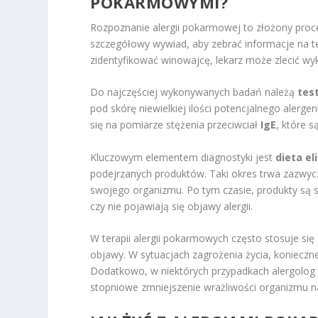
POKARMOWYMI?
Rozpoznanie alergii pokarmowej to złożony proces
szczegółowy wywiad, aby zebrać informacje na te
zidentyfikować winowajcę, lekarz może zlecić wy
Do najczęściej wykonywanych badań należą
tes
pod skórę niewielkiej ilości potencjalnego alergen
się na pomiarze stężenia przeciwciał
IgE
, które 
Kluczowym elementem diagnostyki jest
dieta el
podejrzanych produktów. Taki okres trwa zazwy
swojego organizmu. Po tym czasie, produkty są 
czy nie pojawiają się objawy alergii.
W terapii alergii pokarmowych często stosuje się
objawy. W sytuacjach zagrożenia życia, koniecz
Dodatkowo, w niektórych przypadkach alergolo
stopniowe zmniejszenie wrażliwości organizmu n