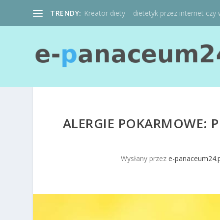
TRENDY:
Kreator diety – dietetyk przez internet czy 
ALERGIE POKARMOWE: P
Wysłany przez
e-panaceum24.p