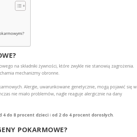
 pokarmowymi?
OWE?
wego na składniki żywności, które zwykle nie stanowią zagrożenia.
 uruchamia mechanizmy obronne.
pokarmowych. Alergie, uwarunkowane genetycznie, mogą pojawić się w
czas nie miało problemów, nagle reaguje alergicznie na dany
d 4 do 8 procent dzieci
i
od 2 do 4 procent dorosłych
.
ERGENY POKARMOWE?