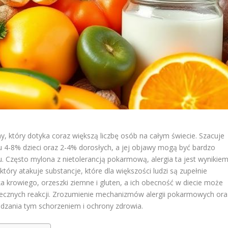
 który dotyka coraz większą liczbę osób na całym świecie. Szacuje
 4-8% dzieci oraz 2-4% dorosłych, a jej objawy mogą być bardzo
. Często mylona z nietolerancją pokarmową, alergia ta jest wynikie
tóry atakuje substancje, które dla większości ludzi są zupełnie
ka krowiego, orzeszki ziemne i gluten, a ich obecność w diecie może
iecznych reakcji. Zrozumienie mechanizmów alergii pokarmowych ora
ądzania tym schorzeniem i ochrony zdrowia.