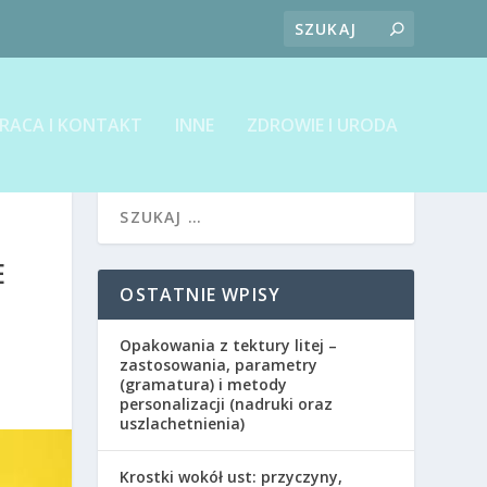
RACA I KONTAKT
INNE
ZDROWIE I URODA
E
OSTATNIE WPISY
Opakowania z tektury litej –
zastosowania, parametry
(gramatura) i metody
personalizacji (nadruki oraz
uszlachetnienia)
Krostki wokół ust: przyczyny,