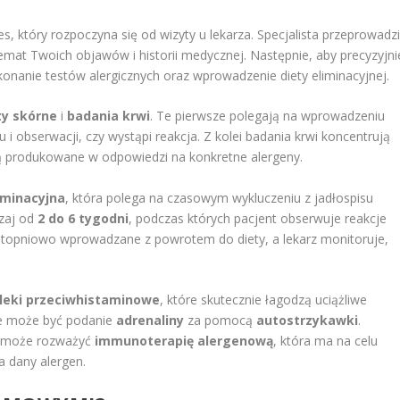
, który rozpoczyna się od wizyty u lekarza. Specjalista przeprowadz
mat Twoich objawów i historii medycznej. Następnie, aby precyzyjni
konanie testów alergicznych oraz wprowadzenie diety eliminacyjnej.
ty skórne
i
badania krwi
. Te pierwsze polegają na wprowadzeniu
u i obserwacji, czy wystąpi reakcja. Z kolei badania krwi koncentrują
są produkowane w odpowiedzi na konkretne alergeny.
iminacyjna
, która polega na czasowym wykluczeniu z jadłospisu
czaj od
2 do 6 tygodni
, podczas których pacjent obserwuje reakcje
stopniowo wprowadzane z powrotem do diety, a lekarz monitoruje,
leki przeciwhistaminowe
, które skutecznie łagodzą uciążliwe
ne może być podanie
adrenaliny
za pomocą
autostrzykawki
.
g może rozważyć
immunoterapię alergenową
, która ma na celu
a dany alergen.