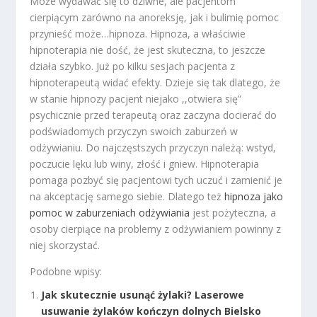
Może wydawać się to dziwne, ale pacjentom
cierpiącym zarówno na anoreksję, jak i bulimię pomoc
przynieść może…hipnoza. Hipnoza, a właściwie
hipnoterapia nie dość, że jest skuteczna, to jeszcze
działa szybko. Już po kilku sesjach pacjenta z
hipnoterapeutą widać efekty. Dzieje się tak dlatego, że
w stanie hipnozy pacjent niejako ,,otwiera się”
psychicznie przed terapeutą oraz zaczyna docierać do
podświadomych przyczyn swoich zaburzeń w
odżywianiu. Do najczęstszych przyczyn należą: wstyd,
poczucie lęku lub winy, złość i gniew. Hipnoterapia
pomaga pozbyć się pacjentowi tych uczuć i zamienić je
na akceptację samego siebie. Dlatego też
hipnoza jako
pomoc w zaburzeniach odżywiania
jest pożyteczna, a
osoby cierpiące na problemy z odżywianiem powinny z
niej skorzystać.
Podobne wpisy:
Jak skutecznie usunąć żylaki? Laserowe
usuwanie żylaków kończyn dolnych Bielsko