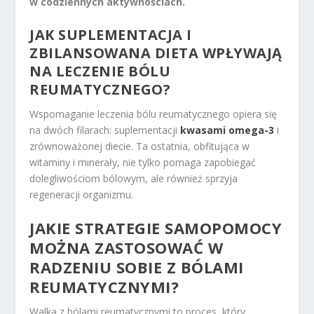
w codziennych aktywnościach.
JAK SUPLEMENTACJA I
ZBILANSOWANA DIETA WPŁYWAJĄ
NA LECZENIE BÓLU
REUMATYCZNEGO?
Wspomaganie leczenia bólu reumatycznego opiera się
na dwóch filarach: suplementacji
kwasami omega-3
i
zrównoważonej diecie. Ta ostatnia, obfitująca w
witaminy i minerały, nie tylko pomaga zapobiegać
dolegliwościom bólowym, ale również sprzyja
regeneracji organizmu.
JAKIE STRATEGIE SAMOPOMOCY
MOŻNA ZASTOSOWAĆ W
RADZENIU SOBIE Z BÓLAMI
REUMATYCZNYMI?
Walka z bólami reumatycznymi to proces, który