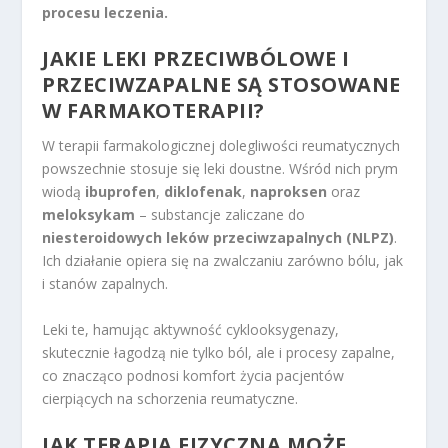
procesu leczenia.
JAKIE LEKI PRZECIWBÓLOWE I
PRZECIWZAPALNE SĄ STOSOWANE
W FARMAKOTERAPII?
W terapii farmakologicznej dolegliwości reumatycznych
powszechnie stosuje się leki doustne. Wśród nich prym
wiodą
ibuprofen
,
diklofenak
,
naproksen
oraz
meloksykam
– substancje zaliczane do
niesteroidowych leków przeciwzapalnych (NLPZ)
.
Ich działanie opiera się na zwalczaniu zarówno bólu, jak
i stanów zapalnych.
Leki te, hamując aktywność cyklooksygenazy,
skutecznie łagodzą nie tylko ból, ale i procesy zapalne,
co znacząco podnosi komfort życia pacjentów
cierpiących na schorzenia reumatyczne.
JAK TERAPIA FIZYCZNA MOŻE