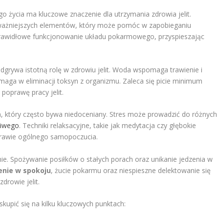
życia ma kluczowe znaczenie dla utrzymania zdrowia jelit.
ważniejszych elementów, który może pomóc w zapobieganiu
prawidłowe funkcjonowanie układu pokarmowego, przyspieszając
.
grywa istotną rolę w zdrowiu jelit. Woda wspomaga trawienie i
aga w eliminacji toksyn z organizmu. Zaleca się picie minimum
poprawę pracy jelit.
 który często bywa niedoceniany. Stres może prowadzić do różnych
żliwego
. Techniki relaksacyjne, takie jak medytacja czy głębokie
prawie ogólnego samopoczucia.
e. Spożywanie posiłków o stałych porach oraz unikanie jedzenia w
enie w spokoju
, żucie pokarmu oraz niespieszne delektowanie się
rowie jelit.
skupić się na kilku kluczowych punktach: