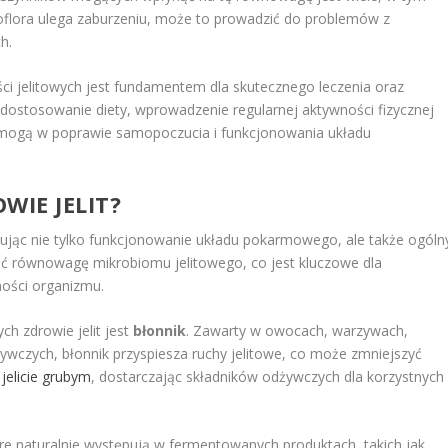
kroflora ulega zaburzeniu, może to prowadzić do problemów z
h.
ści jelitowych jest fundamentem dla skutecznego leczenia oraz
ostosowanie diety, wprowadzenie regularnej aktywności fizycznej
pomogą w poprawie samopoczucia i funkcjonowania układu
WIE JELIT?
tując nie tylko funkcjonowanie układu pokarmowego, ale także ogóln
ć równowagę mikrobiomu jelitowego, co jest kluczowe dla
ości organizmu.
h zdrowie jelit jest
błonnik
. Zawarty w owocach, warzywach,
ywczych, błonnik przyspiesza ruchy jelitowe, co może zmniejszyć
w
jelicie grubym
, dostarczając składników odżywczych dla korzystnych
óre naturalnie występują w fermentowanych produktach, takich jak