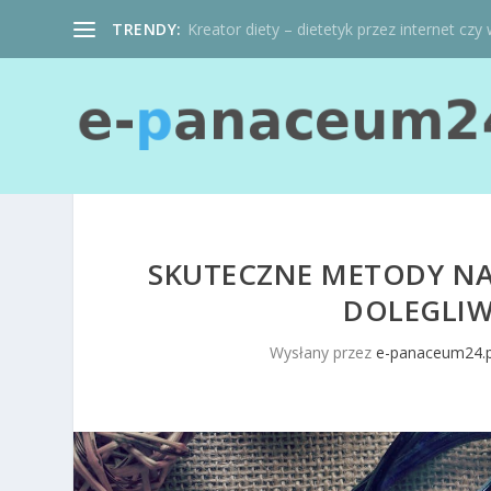
TRENDY:
Kreator diety – dietetyk przez internet czy 
SKUTECZNE METODY NA 
DOLEGLIW
Wysłany przez
e-panaceum24.p