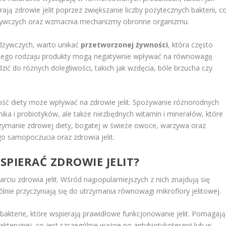
erają zdrowie jelit poprzez zwiększanie liczby pożytecznych bakterii, c
 odżywczych oraz wzmacnia mechanizmy obronne organizmu.
dżywczych, warto unikać
przetworzonej żywności
, która często
ns. Tego rodzaju produkty mogą negatywnie wpływać na równowagę
ić do różnych dolegliwości, takich jak wzdęcia, bóle brzucha czy
ość diety może wpływać na zdrowie jelit. Spożywanie różnorodnych
ika i probiotyków, ale także niezbędnych witamin i minerałów, które
zymanie zdrowej diety, bogatej w świeże owoce, warzywa oraz
go samopoczucia oraz zdrowia jelit.
PIERAĆ ZDROWIE JELIT?
ciu zdrowia jelit. Wśród najpopularniejszych z nich znajdują się
ólnie przyczyniają się do utrzymania równowagi mikroflory jelitowej.
bakterie, które wspierają prawidłowe funkcjonowanie jelit. Pomagają
teryjnej, co jest szczególnie ważne po antybiotykoterapii lub w