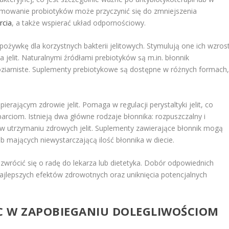
jmowanie probiotyków może przyczynić się do zmniejszenia
rcia
, a także wspierać układ odpornościowy.
 pożywkę dla korzystnych bakterii jelitowych. Stymulują one ich wzros
 jelit. Naturalnymi źródłami prebiotyków są m.in. błonnik
ziarniste. Suplementy prebiotykowe są dostępne w różnych formach
rającym zdrowie jelit. Pomaga w regulacji perystaltyki jelit, co
rciom. Istnieją dwa główne rodzaje błonnika: rozpuszczalny i
w utrzymaniu zdrowych jelit. Suplementy zawierające błonnik mogą
 mających niewystarczającą ilość błonnika w diecie.
zwrócić się o radę do lekarza lub dietetyka. Dobór odpowiednich
jlepszych efektów zdrowotnych oraz uniknięcia potencjalnych
C W ZAPOBIEGANIU DOLEGLIWOŚCIOM