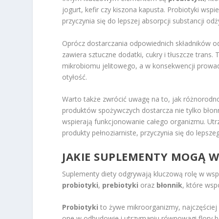
jogurt, kefir czy kiszona kapusta. Probiotyki wspi
przyczynia się do lepszej absorpcji substancji
Oprócz dostarczania odpowiednich składników o
zawiera sztuczne dodatki, cukry i tłuszcze tra
mikrobiomu jelitowego, a w konsekwencji prowadz
otyłość.
Warto także zwrócić uwagę na to, jak różnorodn
produktów spożywczych dostarcza nie tylko błonn
wspierają funkcjonowanie całego organizmu. Utr
produkty pełnoziarniste, przyczynia się do lepsze
JAKIE SUPLEMENTY MOGĄ WS
Suplementy diety odgrywają kluczową rolę w wspar
probiotyki
,
prebiotyki
oraz
błonnik
, które wsp
Probiotyki
to żywe mikroorganizmy, najczęściej 
one w odbudowie i utrzymaniu równowagi flory bak