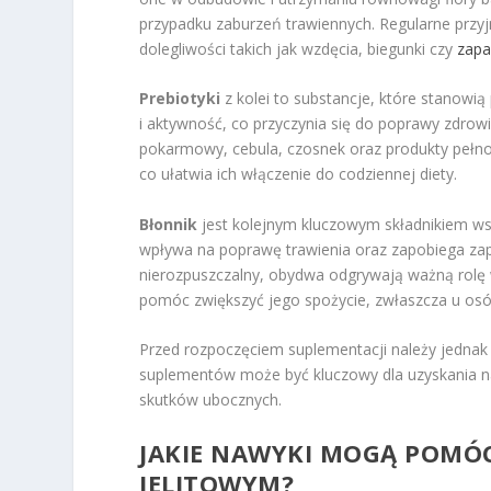
przypadku zaburzeń trawiennych. Regularne przy
dolegliwości takich jak wzdęcia, biegunki czy
zapa
Prebiotyki
z kolei to substancje, które stanowią
i aktywność, co przyczynia się do poprawy zdrowia
pokarmowy, cebula, czosnek oraz produkty pełno
co ułatwia ich włączenie do codziennej diety.
Błonnik
jest kolejnym kluczowym składnikiem wspie
wpływa na poprawę trawienia oraz zapobiega zapa
nierozpuszczalny, obydwa odgrywają ważną rolę 
pomóc zwiększyć jego spożycie, zwłaszcza u osób
Przed rozpoczęciem suplementacji należy jednak 
suplementów może być kluczowy dla uzyskania na
skutków ubocznych.
JAKIE NAWYKI MOGĄ POMÓ
JELITOWYM?