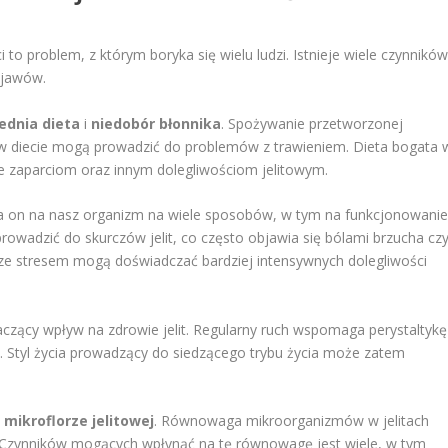
to problem, z którym boryka się wielu ludzi. Istnieje wiele czynników
bjawów.
ednia dieta
i
niedobór błonnika
. Spożywanie przetworzonej
w diecie mogą prowadzić do problemów z trawieniem. Dieta bogata 
że zaparciom oraz innym dolegliwościom jelitowym.
a on na nasz organizm na wiele sposobów, w tym na funkcjonowani
wadzić do skurczów jelit, co często objawia się bólami brzucha cz
ze stresem mogą doświadczać bardziej intensywnych dolegliwości
zący wpływ na zdrowie jelit. Regularny ruch wspomaga perystaltykę
arć. Styl życia prowadzący do siedzącego trybu życia może zatem
w
mikroflorze jelitowej
. Równowaga mikroorganizmów w jelitach
 Czynników mogących wpłynąć na tę równowagę jest wiele, w tym