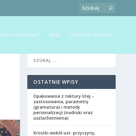
RACA I KONTAKT
INNE
ZDROWIE I URODA
OSTATNIE WPISY
Opakowania z tektury litej –
zastosowania, parametry
(gramatura) i metody
personalizacji (nadruki oraz
uszlachetnienia)
Krostki wokół ust: przyczyny,