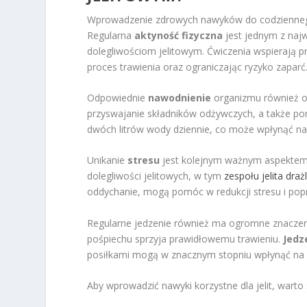
Wprowadzenie zdrowych nawyków do codziennego 
Regularna
aktyność fizyczna
jest jednym z naj
dolegliwościom jelitowym. Ćwiczenia wspierają 
proces trawienia oraz ograniczając ryzyko zaparć
Odpowiednie
nawodnienie
organizmu również od
przyswajanie składników odżywczych, a także pom
dwóch litrów wody dziennie, co może wpłynąć na 
Unikanie
stresu
jest kolejnym ważnym aspektem,
dolegliwości jelitowych, w tym
zespołu jelita dra
oddychanie, mogą pomóc w redukcji stresu i po
Regularne jedzenie również ma ogromne znaczeni
pośpiechu sprzyja prawidłowemu trawieniu.
Jedz
posiłkami mogą w znacznym stopniu wpłynąć na zd
Aby wprowadzić nawyki korzystne dla jelit, warto 