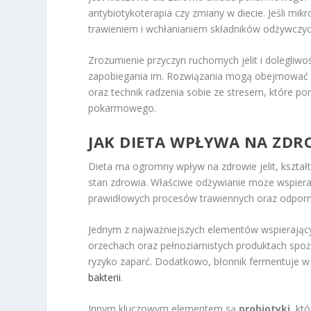
antybiotykoterapia czy zmiany w diecie. Jeśli mi
trawieniem i wchłanianiem składników odżywczyc
Zrozumienie przyczyn ruchomych jelit i dolegliwo
zapobiegania im. Rozwiązania mogą obejmować d
oraz technik radzenia sobie ze stresem, które 
pokarmowego.
JAK DIETA WPŁYWA NA ZDRO
Dieta ma ogromny wpływ na zdrowie jelit, kształ
stan zdrowia. Właściwe odżywianie może wspiera
prawidłowych procesów trawiennych oraz odporn
Jednym z najważniejszych elementów wspierającyc
orzechach oraz pełnoziarnistych produktach spoż
ryzyko zaparć. Dodatkowo, błonnik fermentuje 
bakterii
.
Innym kluczowym elementem są
probiotyki
, kt