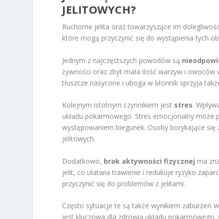
JELITOWYCH?
Ruchome jelita oraz towarzyszące im dolegliwości 
które mogą przyczynić się do wystąpienia tych o
Jednym z najczęstszych powodów są
nieodpowi
żywności oraz zbyt mała ilość warzyw i owoców 
tłuszcze nasycone i uboga w błonnik sprzyja tak
Kolejnym istotnym czynnikiem jest
stres
. Wpływ
układu pokarmowego. Stres emocjonalny może pro
występowaniem biegunek. Osoby borykające się 
jelitowych.
Dodatkowo,
brak aktywności fizycznej
ma znac
jelit, co ułatwia trawienie i redukuje ryzyko zap
przyczynić się do problemów z jelitami.
Często sytuacje te są także wynikiem zaburzeń 
jest kluczowa dla zdrowia układu pokarmowego.