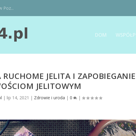
w Poz...
DOM
WSPÓŁP
RUCHOME JELITA I ZAPOBIEGANIE
OŚCIOM JELITOWYM
l
|
lip 14, 2021
|
Zdrowie i uroda
|
0
|