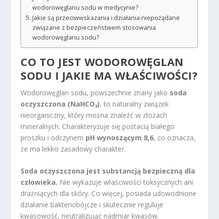
wodorowęglanu sodu w medycynie?
Jakie są przeciwwskazania i działania niepożądane
związane z bezpieczeństwem stosowania
wodorowęglanu sodu?
CO TO JEST WODOROWĘGLAN
SODU I JAKIE MA WŁAŚCIWOŚCI?
Wodorowęglan sodu, powszechnie znany jako
soda
oczyszczona (NaHCO₃)
, to naturalny związek
nieorganiczny, który można znaleźć w złożach
mineralnych. Charakteryzuje się postacią białego
proszku i odczynem
pH wynoszącym 8,6
, co oznacza,
że ma lekko zasadowy charakter.
Soda oczyszczona jest substancją bezpieczną dla
człowieka.
Nie wykazuje właściwości toksycznych ani
drażniących dla skóry. Co więcej, posiada udowodnione
działanie bakteriobójcze i skutecznie reguluje
kwasowość, neutralizując nadmiar kwasów.