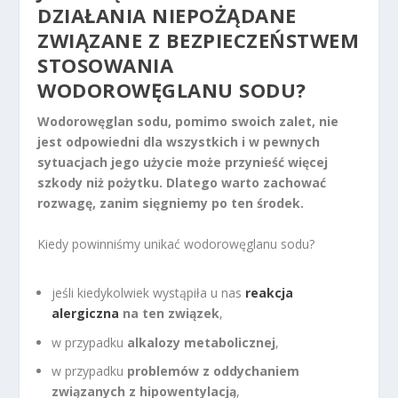
DZIAŁANIA NIEPOŻĄDANE
ZWIĄZANE Z BEZPIECZEŃSTWEM
STOSOWANIA
WODOROWĘGLANU SODU?
Wodorowęglan sodu, pomimo swoich zalet, nie
jest odpowiedni dla wszystkich i w pewnych
sytuacjach jego użycie może przynieść więcej
szkody niż pożytku. Dlatego warto zachować
rozwagę, zanim sięgniemy po ten środek.
Kiedy powinniśmy unikać wodorowęglanu sodu?
jeśli kiedykolwiek wystąpiła u nas
reakcja
alergiczna
na ten związek
,
w przypadku
alkalozy metabolicznej
,
w przypadku
problemów z oddychaniem
związanych z hipowentylacją
,