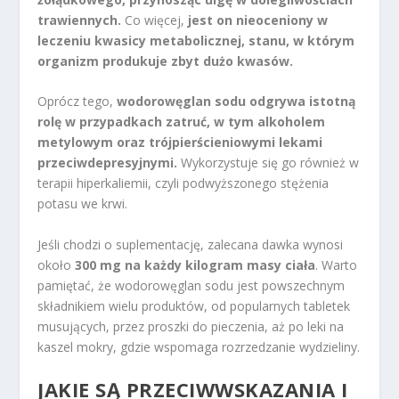
trawiennych.
Co więcej,
jest on nieoceniony w
leczeniu kwasicy metabolicznej, stanu, w którym
organizm produkuje zbyt dużo kwasów.
Oprócz tego,
wodorowęglan sodu odgrywa istotną
rolę w przypadkach zatruć, w tym alkoholem
metylowym oraz trójpierścieniowymi lekami
przeciwdepresyjnymi.
Wykorzystuje się go również w
terapii hiperkaliemii, czyli podwyższonego stężenia
potasu we krwi.
Jeśli chodzi o suplementację, zalecana dawka wynosi
około
300 mg na każdy kilogram masy ciała
. Warto
pamiętać, że wodorowęglan sodu jest powszechnym
składnikiem wielu produktów, od popularnych tabletek
musujących, przez proszki do pieczenia, aż po leki na
kaszel mokry, gdzie wspomaga rozrzedzanie wydzieliny.
JAKIE SĄ PRZECIWWSKAZANIA I