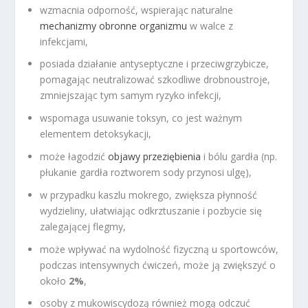
wzmacnia odporność, wspierając naturalne
mechanizmy obronne organizmu
w walce z
infekcjami,
posiada działanie antyseptyczne i przeciwgrzybicze,
pomagając neutralizować szkodliwe drobnoustroje,
zmniejszając tym samym ryzyko infekcji,
wspomaga usuwanie toksyn, co jest ważnym
elementem detoksykacji,
może łagodzić
objawy przeziębienia
i bólu gardła (np.
płukanie gardła roztworem sody przynosi ulgę),
w przypadku kaszlu mokrego, zwiększa płynność
wydzieliny, ułatwiając odkrztuszanie i pozbycie się
zalegającej flegmy,
może wpływać na wydolność fizyczną u sportowców,
podczas intensywnych ćwiczeń, może ją zwiększyć o
około
2%
,
osoby z mukowiscydozą również mogą odczuć