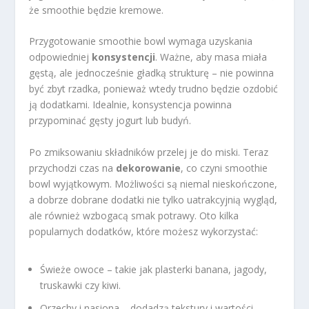
że smoothie będzie kremowe.
Przygotowanie smoothie bowl wymaga uzyskania
odpowiedniej
konsystencji
. Ważne, aby masa miała
gęstą, ale jednocześnie gładką strukturę – nie powinna
być zbyt rzadka, ponieważ wtedy trudno będzie ozdobić
ją dodatkami. Idealnie, konsystencja powinna
przypominać gęsty jogurt lub budyń.
Po zmiksowaniu składników przelej je do miski. Teraz
przychodzi czas na
dekorowanie
, co czyni smoothie
bowl wyjątkowym. Możliwości są niemal nieskończone,
a dobrze dobrane dodatki nie tylko uatrakcyjnią wygląd,
ale również wzbogacą smak potrawy. Oto kilka
popularnych dodatków, które możesz wykorzystać:
Świeże owoce – takie jak plasterki banana, jagody,
truskawki czy kiwi.
Orzechy i nasiona – dodadzą tekstury i wartości