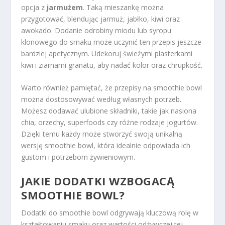
opcja z
jarmużem
. Taką mieszankę można
przygotować, blendując jarmuż, jabłko, kiwi oraz
awokado. Dodanie odrobiny miodu lub syropu
klonowego do smaku może uczynić ten przepis jeszcze
bardziej apetycznym. Udekoruj świeżymi plasterkami
kiwi i ziarnami granatu, aby nadać kolor oraz chrupkość.
Warto również pamiętać, że przepisy na smoothie bowl
można dostosowywać według własnych potrzeb.
Możesz dodawać ulubione składniki, takie jak nasiona
chia, orzechy, superfoods czy różne rodzaje jogurtów.
Dzięki temu każdy może stworzyć swoją unikalną
wersję smoothie bowl, która idealnie odpowiada ich
gustom i potrzebom żywieniowym.
JAKIE DODATKI WZBOGACĄ
SMOOTHIE BOWL?
Dodatki do smoothie bowl odgrywają kluczową rolę w
kształtowaniu smaku oraz wartości odżywczej tej