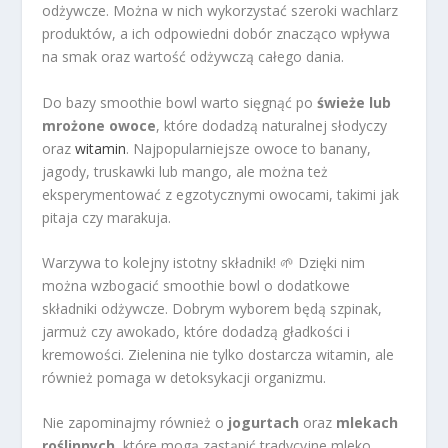
odżywcze. Można w nich wykorzystać szeroki wachlarz
produktów, a ich odpowiedni dobór znacząco wpływa
na smak oraz wartość odżywczą całego dania.
Do bazy smoothie bowl warto sięgnąć po
świeże lub
mrożone owoce
, które dodadzą naturalnej słodyczy
oraz
witamin
. Najpopularniejsze owoce to banany,
jagody, truskawki lub mango, ale można też
eksperymentować z egzotycznymi owocami, takimi jak
pitaja czy marakuja.
Warzywa to kolejny istotny składnik! 🌱 Dzięki nim
można wzbogacić smoothie bowl o dodatkowe
składniki odżywcze. Dobrym wyborem będą szpinak,
jarmuż czy awokado, które dodadzą gładkości i
kremowości. Zielenina nie tylko dostarcza witamin, ale
również pomaga w detoksykacji organizmu.
Nie zapominajmy również o
jogurtach
oraz
mlekach
roślinnych
, które mogą zastąpić tradycyjne mleko.