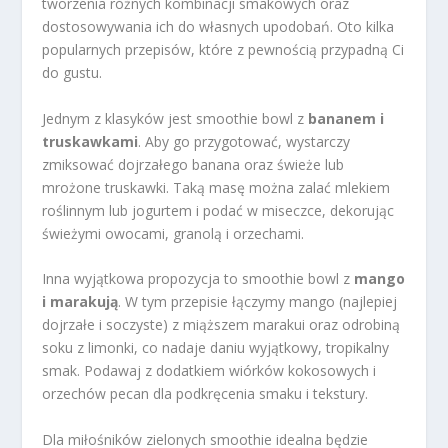
tworzenia różnych kombinacji smakowych oraz
dostosowywania ich do własnych upodobań. Oto kilka
popularnych przepisów, które z pewnością przypadną Ci
do gustu.
Jednym z klasyków jest smoothie bowl z
bananem i
truskawkami
. Aby go przygotować, wystarczy
zmiksować dojrzałego banana oraz świeże lub
mrożone truskawki. Taką masę można zalać mlekiem
roślinnym lub jogurtem i podać w miseczce, dekorując
świeżymi owocami, granolą i orzechami.
Inna wyjątkowa propozycja to smoothie bowl z
mango
i marakują
. W tym przepisie łączymy mango (najlepiej
dojrzałe i soczyste) z miąższem marakui oraz odrobiną
soku z limonki, co nadaje daniu wyjątkowy, tropikalny
smak. Podawaj z dodatkiem wiórków kokosowych i
orzechów pecan dla podkręcenia smaku i tekstury.
Dla miłośników zielonych smoothie idealna będzie