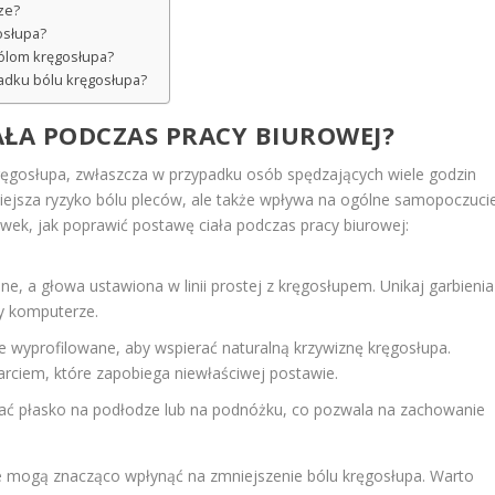
ze?
osłupa?
bólom kręgosłupa?
adku bólu kręgosłupa?
AŁA PODCZAS PRACY BIUROWEJ?
kręgosłupa, zwłaszcza w przypadku osób spędzających wiele godzin
mniejsza ryzyko bólu pleców, ale także wpływa na ogólne samopoczuci
ówek, jak poprawić postawę ciała podczas pracy biurowej:
, a głowa ustawiona w linii prostej z kręgosłupem. Unikaj garbienia
zy komputerze.
 wyprofilowane, aby wspierać naturalną krzywiznę kręgosłupa.
rciem, które zapobiega niewłaściwej postawie.
ć płasko na podłodze lub na podnóżku, co pozwala na zachowanie
e mogą znacząco wpłynąć na zmniejszenie bólu kręgosłupa. Warto