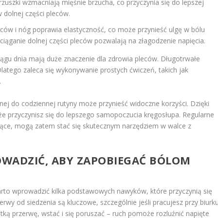
rzuszki wzmacniają mięśnie brzucha, co przyczynia się do lepszej
w dolnej części pleców.
ców i nóg poprawia elastyczność, co może przynieść ulgę w bólu
zciąganie dolnej części pleców pozwalają na złagodzenie napięcia.
iągu dnia mają duże znaczenie dla zdrowia pleców. Długotrwałe
latego zaleca się wykonywanie prostych ćwiczeń, takich jak
.
nej do codziennej rutyny może przynieść widoczne korzyści. Dzięki
kże przyczynisz się do lepszego samopoczucia kręgosłupa. Regularne
ające, mogą zatem stać się skutecznym narzędziem w walce z
OWADZIĆ, ABY ZAPOBIEGAĆ BÓLOM
rto wprowadzić kilka podstawowych nawyków, które przyczynią się
rwy od siedzenia są kluczowe, szczególnie jeśli pracujesz przy biurk
ótką przerwę, wstać i się poruszać – ruch pomoże rozluźnić napięte