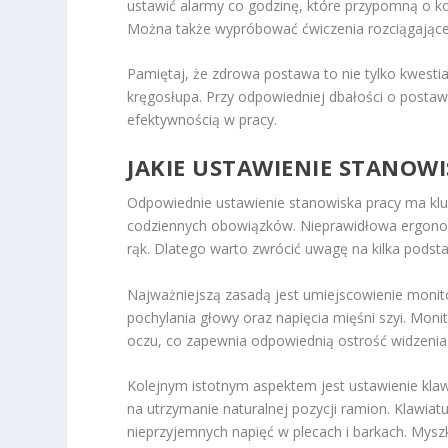
ustawić alarmy co godzinę, które przypomną o kon
Można także wypróbować ćwiczenia rozciągające, 
Pamiętaj, że zdrowa postawa to nie tylko kwest
kręgosłupa. Przy odpowiedniej dbałości o posta
efektywnością w pracy.
JAKIE USTAWIENIE STANOWI
Odpowiednie ustawienie stanowiska pracy ma kl
codziennych obowiązków. Nieprawidłowa ergonom
rąk. Dlatego warto zwrócić uwagę na kilka pods
Najważniejszą zasadą jest umiejscowienie monit
pochylania głowy oraz napięcia mięśni szyi. Mon
oczu, co zapewnia odpowiednią ostrość widzenia
Kolejnym istotnym aspektem jest ustawienie kla
na utrzymanie naturalnej pozycji ramion. Klawiatu
nieprzyjemnych napięć w plecach i barkach. Mys