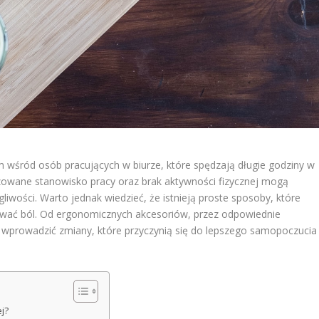
 wśród osób pracujących w biurze, które spędzają długie godziny w
izowane stanowisko pracy oraz brak aktywności fizycznej mogą
iwości. Warto jednak wiedzieć, że istnieją proste sposoby, które
ować ból. Od ergonomicznych akcesoriów, przez odpowiednie
 wprowadzić zmiany, które przyczynią się do lepszego samopoczucia 
j?