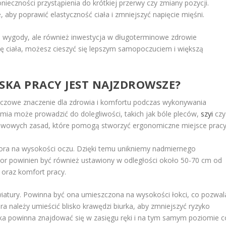
ieczności przystąpienia do krótkiej przerwy czy zmiany pozycji.
aby poprawić elastyczność ciała i zmniejszyć napięcie mięśni.
ia wygody, ale również inwestycja w długoterminowe zdrowie
wę ciała, możesz cieszyć się lepszym samopoczuciem i większą
SKA PRACY JEST NAJZDROWSZE?
uczowe znaczenie dla zdrowia i komfortu podczas wykonywania
ia może prowadzić do dolegliwości, takich jak bóle pleców,
szyi
czy
tawowych zasad, które pomogą stworzyć ergonomiczne miejsce pracy
ora na wysokości oczu. Dzięki temu unikniemy nadmiernego
itor powinien być również ustawiony w odległości około 50-70 cm od
 oraz komfort pracy.
wiatury. Powinna być ona umieszczona na wysokości łokci, co pozwal
ra należy umieścić blisko krawędzi biurka, aby zmniejszyć ryzyko
zka powinna znajdować się w zasięgu ręki i na tym samym poziomie c