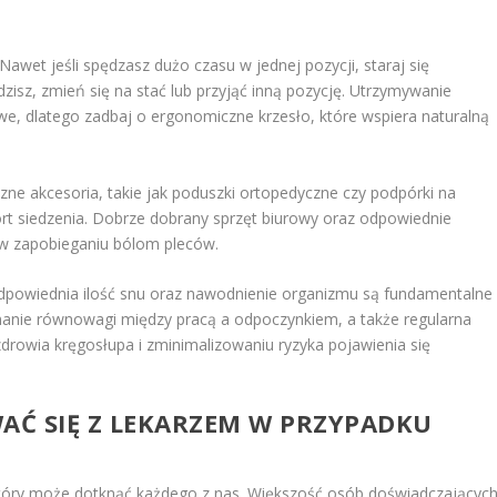
 Nawet jeśli spędzasz dużo czasu w jednej pozycji, staraj się
edzisz, zmień się na stać lub przyjąć inną pozycję. Utrzymywanie
we, dlatego zadbaj o ergonomiczne krzesło, które wspiera naturalną
ne akcesoria, takie jak poduszki ortopedyczne czy podpórki na
t siedzenia. Dobrze dobrany sprzęt biurowy oraz odpowiednie
w zapobieganiu bólom pleców.
dpowiednia ilość snu oraz nawodnienie organizmu są fundamentalne
ymanie równowagi między pracą a odpoczynkiem, a także regularna
rowia kręgosłupa i zminimalizowaniu ryzyka pojawienia się
Ć SIĘ Z LEKARZEM W PRZYPADKU
tóry może dotknąć każdego z nas. Większość osób doświadczającyc