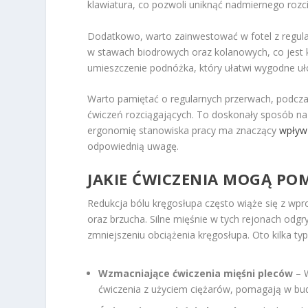
klawiatura, co pozwoli uniknąć nadmiernego rozc
Dodatkowo, warto zainwestować w fotel z regul
w stawach biodrowych oraz kolanowych, co jest 
umieszczenie podnóżka, który ułatwi wygodne uło
Warto pamiętać o regularnych przerwach, podcza
ćwiczeń rozciągających. To doskonały sposób na 
ergonomię stanowiska pracy ma znaczący
wpływ
odpowiednią uwagę.
JAKIE ĆWICZENIA MOGĄ PO
Redukcja bólu kręgosłupa często wiąże się z wp
oraz brzucha. Silne mięśnie w tych rejonach odgr
zmniejszeniu obciążenia kręgosłupa. Oto kilka t
Wzmacniające ćwiczenia mięśni pleców
– W
ćwiczenia z użyciem ciężarów, pomagają w bud