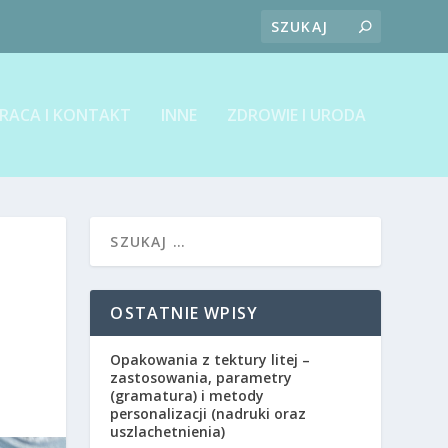
RACA I KONTAKT
INNE
ZDROWIE I URODA
OSTATNIE WPISY
Opakowania z tektury litej –
zastosowania, parametry
(gramatura) i metody
personalizacji (nadruki oraz
uszlachetnienia)