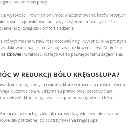
iągania rąk podczas pracy.
acją wysokości. Powinien on umożliwiać zachowanie kątów prostych
kluczowe dla prawidłowej postawy. Użyteczne może być także
żenie nóg i zwiększy komfort siedzenia.
s których można wstać, rozprostować nogi i wykonać kilka prostych
zredukowanie napięcia oraz poprawienie krążenia krwi. Dbałość o
 na zdrowie
i witalność, dlatego warto poświęcić temu zagadnieniu
MÓC W REDUKCJI BÓLU KRĘGOSŁUPA?
rowadzeniem regularnych ćwiczeń, które wzmacniają mięśnie pleców
ywają kluczową rolę w utrzymaniu prawidłowej postawy ciała i
ypów ćwiczeń, które mogą znacznie pomóc w łagodzeniu bólu:
zmacniające ruchy, takie jak martwy ciąg, wiosłowanie czy inne
owie siły potrzebnej do podtrzymywania kręgosłupa.