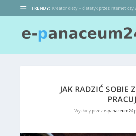
TRENDY:
Kreator diety – dietetyk przez internet czy 
JAK RADZIĆ SOBIE
PRACU
Wysłany przez
e-panaceum24.p