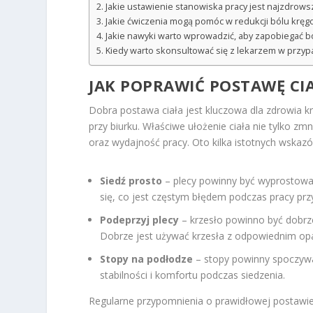
Jakie ustawienie stanowiska pracy jest najzdrows
Jakie ćwiczenia mogą pomóc w redukcji bólu kręg
Jakie nawyki warto wprowadzić, aby zapobiegać 
Kiedy warto skonsultować się z lekarzem w przyp
JAK POPRAWIĆ POSTAWĘ CI
Dobra postawa ciała jest kluczowa dla zdrowia 
przy biurku. Właściwe ułożenie ciała nie tylko z
oraz wydajność pracy. Oto kilka istotnych wskaz
Siedź prosto
– plecy powinny być wyprostowane
się, co jest częstym błędem podczas pracy pr
Podeprzyj plecy
– krzesło powinno być dobrze
Dobrze jest używać krzesła z odpowiednim opa
Stopy na podłodze
– stopy powinny spoczywa
stabilności i komfortu podczas siedzenia.
Regularne przypomnienia o prawidłowej postawi