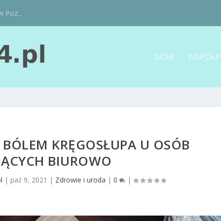
w Poz...
DOM
WSPÓŁP
 Z BÓLEM KRĘGOSŁUPA U OSÓB
JĄCYCH BIUROWO
l
|
paź 9, 2021
|
Zdrowie i uroda
|
0
|