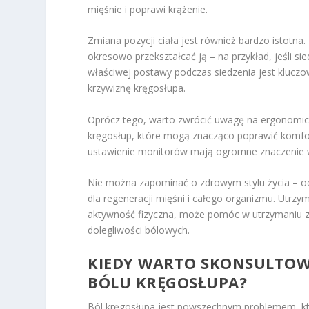
mięśnie i poprawi krążenie.
Zmiana pozycji ciała jest również bardzo istotna.
okresowo przekształcać ją – na przykład, jeśli si
właściwej postawy podczas siedzenia jest kluczo
krzywiznę kręgosłupa.
Oprócz tego, warto zwrócić uwagę na ergonomicz
kręgosłup, które mogą znacząco poprawić komfor
ustawienie monitorów mają ogromne znaczenie 
Nie można zapominać o zdrowym stylu życia – o
dla regeneracji mięśni i całego organizmu. Utrz
aktywność fizyczna, może pomóc w utrzymaniu zd
dolegliwości bólowych.
KIEDY WARTO SKONSULTOWA
BÓLU KRĘGOSŁUPA?
Ból kręgosłupa jest powszechnym problemem, k