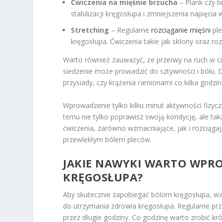
Ćwiczenia na mięśnie brzucha
– Plank czy b
stabilizacji kręgosłupa i zmniejszenia napięcia 
Stretching
– Regularne
rozciąganie mięśni
ple
kręgosłupa. Ćwiczenia takie jak skłony oraz ro
Warto również zauważyć, że przerwy na ruch w c
siedzenie może prowadzić do sztywności i bólu. D
przysiady, czy krążenia ramionami co kilka godzin
Wprowadzenie tylko kilku minut aktywności fizycz
temu nie tylko poprawisz swoją kondycję, ale ta
ćwiczenia, zarówno wzmacniające, jak i rozciąg
przewlekłym bólem pleców.
JAKIE NAWYKI WARTO WPR
KRĘGOSŁUPA?
Aby skutecznie zapobiegać bólom kręgosłupa, wa
do utrzymania zdrowia kręgosłupa. Regularne prze
przez długie godziny. Co godzinę warto zrobić kr