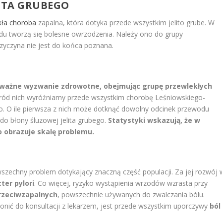
LITA GRUBEGO
kła choroba
zapalna, która dotyka przede wszystkim jelito grube. W
ądu tworzą się bolesne owrzodzenia. Należy ono do grupy
przyczyna nie jest do końca poznana.
 poważne wyzwanie zdrowotne, obejmując grupę przewlekłych
ód nich wyróżniamy przede wszystkim chorobę Leśniowskiego-
go. O ile pierwsza z nich może dotknąć dowolny odcinek przewodu
do błony śluzowej jelita grubego.
Statystyki wskazują, że w
co obrazuje skalę problemu.
zechny problem dotykający znaczną część populacji. Za jej rozwój 
ter pylori
. Co więcej, ryzyko wystąpienia wrzodów wzrasta przy
rzeciwzapalnych
, powszechnie używanych do zwalczania bólu.
onić do konsultacji z lekarzem, jest przede wszystkim uporczywy
ból