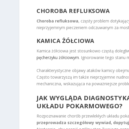
CHOROBA REFLUKSOWA
Choroba refluksowa
, częsty problem dotykają
nieprzyjemnym pieczeniem odczuwanym za most
KAMICA ŻÓŁCIOWA
Kamica żółciowa jest stosunkowo częstą dolegl
pęcherzyku żółciowym
. Ignorowanie tego stanu 
Charakterystyczne objawy ataków kamicy obejmuj
Często towarzyszą im także nieprzyjemne nudnoś
mechaniczna, wskazująca na poważniejsze probl
JAK WYGLĄDA DIAGNOSTYKA
UKŁADU POKARMOWEGO?
Rozpoznawanie chorób przewlekłych układu pok
przeprowadza szczegółowy wywiad, dopytują