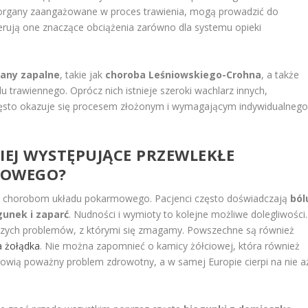
e organy zaangażowane w proces trawienia, mogą prowadzić do
erują one znaczące obciążenia zarówno dla systemu opieki
tany zapalne
, takie jak
choroba Leśniowskiego-Crohna
, a także
 trawiennego. Oprócz nich istnieje szeroki wachlarz innych,
często okazuje się procesem złożonym i wymagającym indywidualneg
CIEJ WYSTĘPUJĄCE PRZEWLEKŁE
MOWEGO?
 chorobom układu pokarmowego. Pacjenci często doświadczają
ból
unek i zaparć
. Nudności i wymioty to kolejne możliwe dolegliwości.
stszych problemów, z którymi się zmagamy. Powszechne są również
 żołądka
. Nie można zapomnieć o kamicy żółciowej, która również
anowią poważny problem zdrowotny, a w samej Europie cierpi na nie a