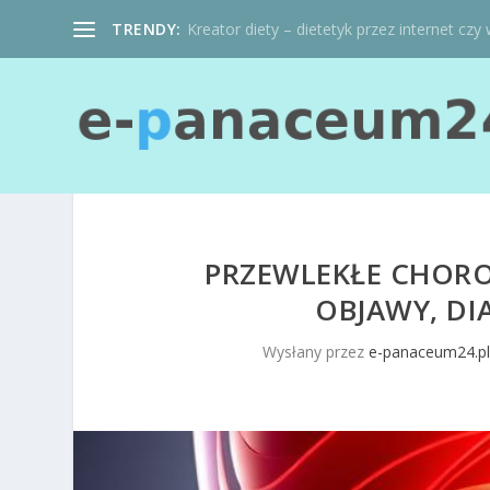
TRENDY:
Kreator diety – dietetyk przez internet czy 
PRZEWLEKŁE CHOR
OBJAWY, DI
Wysłany przez
e-panaceum24.p