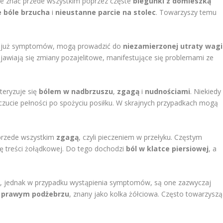
ie znać przede wszystkim poprzez częste
biegunki z domieszką
e bóle brzucha
i
nieustanne parcie na stolec
. Towarzyszy temu
ch już symptomów, mogą prowadzić do
niezamierzonej utraty wagi
ojawiają się zmiany pozajelitowe, manifestujące się problemami ze
teryzuje się
bólem w nadbrzuszu
,
zgagą
i
nudnościami
. Niekiedy
uczucie pełności po spożyciu posiłku. W skrajnych przypadkach mogą
 przede wszystkim
zgagą
, czyli pieczeniem w przełyku. Częstym
 się treści żołądkowej. Do tego dochodzi
ból w klatce piersiowej
, a
 jednak w przypadku wystąpienia symptomów, są one zazwyczaj
 w prawym podżebrzu
, znany jako kolka żółciowa. Często towarzyszą