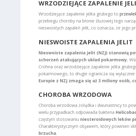
WRZODZIEJĄCE ZAPALENIE JE
Wrzodziejące zapalenie jelita grubego to
przewle
przebiegu choroby na błonie śluzowej tego narz
nieswoistych zapaleń jelit, co oznacza, że jego 
NIESWOISTE ZAPALENIA JELIT
Nieswoiste zapalenia jelit (NZJ) stanowią
schorzeń atakujących układ pokarmowy.
Wśr
Crohna oraz wrzodziejące zapalenie jelita grube
pokarmowego, to drugie ogranicza się wyłącznie 
Europie z NZJ zmaga się aż 3 miliony osób, 
CHOROBA WRZODOWA
Choroba wrzodowa żołądka i dwunastnicy to pows
wielu przypadkach odpowiada bakteria
Helicobac
częstym stosowaniu
niesteroidowych leków p
Charakterystycznym objawem, który powinien skł
brzucha
.