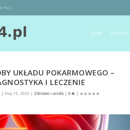
w Poz...
DOM
WSPÓŁP
OBY UKŁADU POKARMOWEGO –
AGNOSTYKA I LECZENIE
l
|
maj 15, 2025
|
Zdrowie i uroda
|
0
|