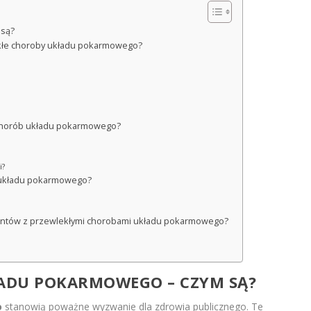
 są?
lekłe choroby układu pokarmowego?
h chorób układu pokarmowego?
i?
b układu pokarmowego?
cjentów z przewlekłymi chorobami układu pokarmowego?
ADU POKARMOWEGO – CZYM SĄ?
o
stanowią poważne wyzwanie dla zdrowia publicznego. Te