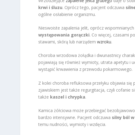
Wrzodziejące
zapalenie jelita grubego
daje o sob
krwi i śluzu
. Oprócz tego, pacjent odczuwa
siln
ogólne osłabienie organizmu.
Nieswoiste zapalenia jelit, oprócz wspomniany
występowania gorączki
. Co więcej, czasami p
stawami, skórą lub narządem
wzroku
.
Choroba wrzodowa żołądka i dwunastnicy charak
pojawiają się również wymioty, utrata apetytu i 
wystąpić krwawienia z przewodu pokarmowego.
Z kolei choroba refluksowa przełyku objawia się
zjawiskiem jest także regurgitacja, czyli cofanie
także
kaszel i chrypka
.
Kamica żółciowa może przebiegać bezobjawowo,
bardzo intensywne. Pacjent odczuwa
silny ból
temu nudności, wymioty i wzdęcia.