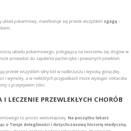
cy układ pokarmowy, manifestuje się przede wszystkim
zgagą
–
kiem.
iwością układu pokarmowego, polegającą na tworzeniu się złogów w
może prowadzić do zapalenia pęcherzyka i poważnych powikłań.
ą przede wszystkim silny ból w nadbrzuszu i wysoką gorączkę.
ci i wymioty, a w niektórych przypadkach może wystąpić żółtaczka
emy z przepływem żółci.
 I LECZENIE PRZEWLEKŁYCH CHORÓB
armowego to proces wieloetapowy.
Na początku lekarz
c o Twoje dolegliwości i dotychczasową historię medyczną.