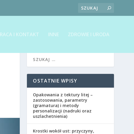
RACA I KONTAKT
INNE
ZDROWIE I URODA
OSTATNIE WPISY
Opakowania z tektury litej –
zastosowania, parametry
(gramatura) i metody
personalizacji (nadruki oraz
uszlachetnienia)
Krostki wokół ust: przyczyny,