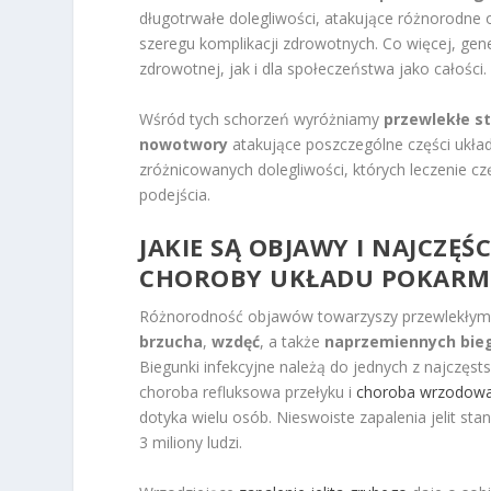
długotrwałe dolegliwości, atakujące różnorodn
szeregu komplikacji zdrowotnych. Co więcej, gen
zdrowotnej, jak i dla społeczeństwa jako całości.
Wśród tych schorzeń wyróżniamy
przewlekłe s
nowotwory
atakujące poszczególne części układu
zróżnicowanych dolegliwości, których leczenie 
podejścia.
JAKIE SĄ OBJAWY I NAJCZĘŚ
CHOROBY UKŁADU POKAR
Różnorodność objawów towarzyszy przewlekłym
brzucha
,
wzdęć
, a także
naprzemiennych bieg
Biegunki infekcyjne należą do jednych z najczę
choroba refluksowa przełyku i
choroba wrzodowa
dotyka wielu osób. Nieswoiste zapalenia jelit st
3 miliony ludzi.