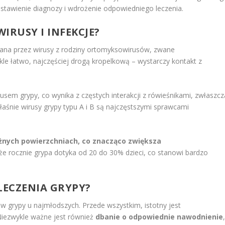
postawienie diagnozy i wdrożenie odpowiedniego leczenia.
WIRUSY I INFEKCJE?
na przez wirusy z rodziny ortomyksowirusów, zwane
kle łatwo, najczęściej drogą kropelkową – wystarczy kontakt z
rusem grypy, co wynika z częstych interakcji z rówieśnikami, zwłaszcz
aśnie wirusy grypy typu A i B są najczęstszymi sprawcami
różnych powierzchniach, co znacząco zwiększa
 że rocznie grypa dotyka od 20 do 30% dzieci, co stanowi bardzo
LECZENIA GRYPY?
grypy u najmłodszych. Przede wszystkim, istotny jest
. Niezwykle ważne jest również
dbanie o odpowiednie nawodnienie