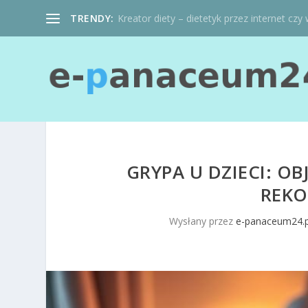
TRENDY:
Kreator diety – dietetyk przez internet czy 
GRYPA U DZIECI: OB
REKO
Wysłany przez
e-panaceum24.p