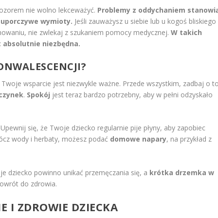
pozorem nie wolno lekceważyć.
Problemy z oddychaniem stanowi
k uporczywe wymioty.
Jeśli zauważysz u siebie lub u kogoś bliskiego
chowaniu, nie zwlekaj z szukaniem pomocy medycznej.
W takich
t absolutnie niezbędna.
KONWALESCENCJI?
 Twoje wsparcie jest niezwykle ważne. Przede wszystkim, zadbaj o to
oczynek
.
Spokój
jest teraz bardzo potrzebny, aby w pełni odzyskało
 Upewnij się, że Twoje dziecko regularnie pije płyny, aby zapobiec
rócz wody i herbaty, możesz podać
domowe napary
, na przykład z
je dziecko powinno unikać przemęczania się, a
krótka drzemka w
powrót do zdrowia.
E I ZDROWIE DZIECKA