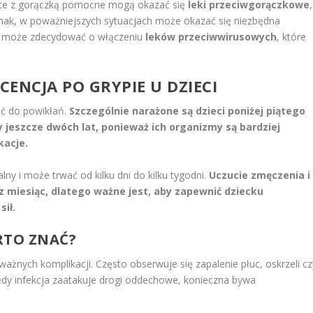
lce z gorączką pomocne mogą okazać się
leki przeciwgorączkowe
,
ednak, w poważniejszych sytuacjach może okazać się niezbędna
rz może zdecydować o włączeniu
leków przeciwwirusowych
, które
ENCJA PO GRYPIE U DZIECI
ić do powikłań.
Szczególnie narażone są dzieci poniżej piątego
ły jeszcze dwóch lat, ponieważ ich organizmy są bardziej
kacje.
ny i może trwać od kilku dni do kilku tygodni.
Uczucie zmęczenia i
 miesiąc, dlatego ważne jest, aby zapewnić dziecku
sił.
RTO ZNAĆ?
nych komplikacji. Często obserwuje się zapalenie płuc, oskrzeli cz
edy infekcja zaatakuje drogi oddechowe, konieczna bywa