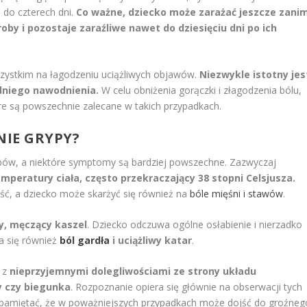
 do czterech dni.
Co ważne, dziecko może zarażać jeszcze zani
by i pozostaje zaraźliwe nawet do dziesięciu dni po ich
wszystkim na łagodzeniu uciążliwych objawów.
Niezwykle istotny jes
dniego nawodnienia.
W celu obniżenia gorączki i złagodzenia bólu,
óre są powszechnie zalecane w takich przypadkach.
NIE GRYPY?
obów, a niektóre symptomy są bardziej powszechne. Zazwyczaj
peratury ciała, często przekraczający 38 stopni Celsjusza.
ość, a dziecko może skarżyć się również na
bóle mięśni i stawów
.
y, męczący kaszel
. Dziecko odczuwa ogólne osłabienie i nierzadko
a się również
ból gardła
i uciążliwy katar
.
ę z
nieprzyjemnymi dolegliwościami ze strony układu
y czy biegunka
. Rozpoznanie opiera się głównie na obserwacji tych
pamiętać, że w poważniejszych przypadkach może dojść do groźneg