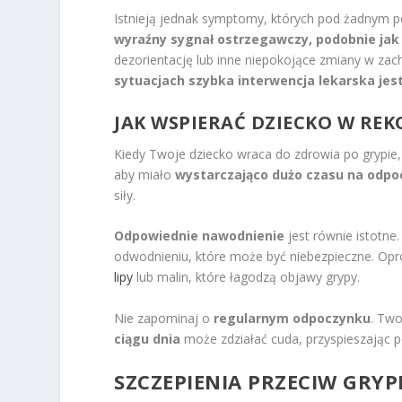
Istnieją jednak symptomy, których pod żadnym 
wyraźny sygnał ostrzegawczy, podobnie ja
dezorientację lub inne niepokojące zmiany w za
sytuacjach szybka interwencja lekarska jes
JAK WSPIERAĆ DZIECKO W RE
Kiedy Twoje dziecko wraca do zdrowia po grypie,
aby miało
wystarczająco dużo czasu na odp
siły.
Odpowiednie nawodnienie
jest równie istotne.
odwodnieniu, które może być niebezpieczne. Op
lipy
lub malin, które łagodzą objawy grypy.
Nie zapominaj o
regularnym odpoczynku
. Two
ciągu dnia
może zdziałać cuda, przyspieszając 
SZCZEPIENIA PRZECIW GRYPI