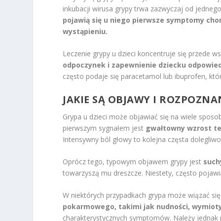
inkubacji wirusa grypy trwa zazwyczaj od jednego
pojawią się u niego pierwsze symptomy choro
wystąpieniu.
Leczenie grypy u dzieci koncentruje się przede 
odpoczynek i zapewnienie dziecku odpowie
często podaje się paracetamol lub ibuprofen, kt
JAKIE SĄ OBJAWY I ROZPOZNA
Grypa u dzieci może objawiać się na wiele spos
pierwszym sygnałem jest
gwałtowny wzrost tem
Intensywny ból głowy to kolejna częsta dolegliw
Oprócz tego, typowym objawem grypy jest
such
towarzyszą mu dreszcze. Niestety, często pojawi
W niektórych przypadkach grypa może wiązać si
pokarmowego, takimi jak nudności, wymiot
charakterystycznych symptomów. Należy jednak 