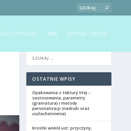
RACA I KONTAKT
INNE
ZDROWIE I URODA
OSTATNIE WPISY
Opakowania z tektury litej –
zastosowania, parametry
(gramatura) i metody
personalizacji (nadruki oraz
uszlachetnienia)
Krostki wokół ust: przyczyny,