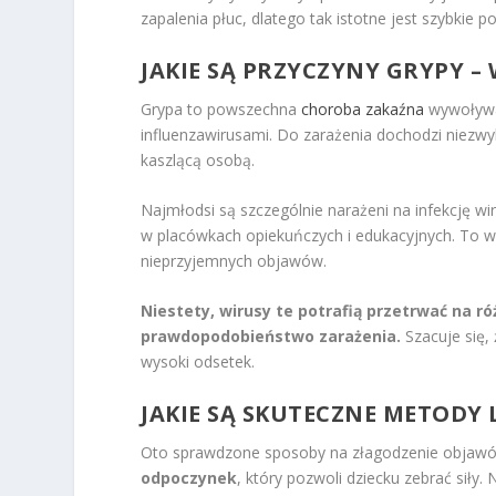
zapalenia płuc, dlatego tak istotne jest szybkie 
JAKIE SĄ PRZYCZYNY GRYPY – 
Grypa to powszechna
choroba zakaźna
wywoływa
influenzawirusami. Do zarażenia dochodzi niezwy
kaszlącą osobą.
Najmłodsi są szczególnie narażeni na infekcję wi
w placówkach opiekuńczych i edukacyjnych. To wł
nieprzyjemnych objawów.
Niestety, wirusy te potrafią przetrwać na 
prawdopodobieństwo zarażenia.
Szacuje się,
wysoki odsetek.
JAKIE SĄ SKUTECZNE METODY 
Oto sprawdzone sposoby na złagodzenie objawów 
odpoczynek
, który pozwoli dziecku zebrać siły