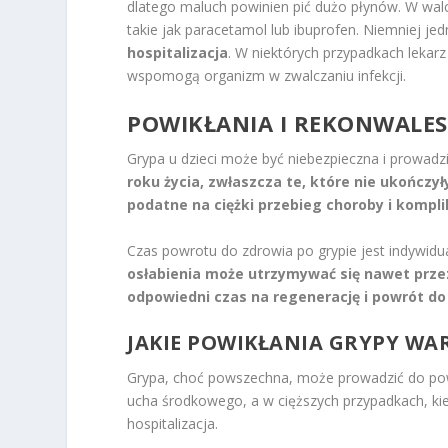
dlatego maluch powinien pić dużo płynów. W wa
takie jak paracetamol lub ibuprofen. Niemniej j
hospitalizacja
. W niektórych przypadkach leka
wspomogą organizm w zwalczaniu infekcji.
POWIKŁANIA I REKONWALESC
Grypa u dzieci może być niebezpieczna i prowadz
roku życia, zwłaszcza te, które nie ukończy
podatne na ciężki przebieg choroby i kompli
Czas powrotu do zdrowia po grypie jest indywidual
osłabienia może utrzymywać się nawet przez
odpowiedni czas na regenerację i powrót do 
JAKIE POWIKŁANIA GRYPY WA
Grypa, choć powszechna, może prowadzić do poważ
ucha środkowego, a w cięższych przypadkach, ki
hospitalizacja.