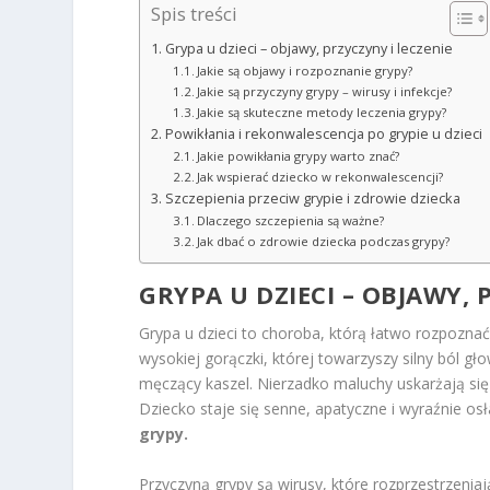
Spis treści
Grypa u dzieci – objawy, przyczyny i leczenie
Jakie są objawy i rozpoznanie grypy?
Jakie są przyczyny grypy – wirusy i infekcje?
Jakie są skuteczne metody leczenia grypy?
Powikłania i rekonwalescencja po grypie u dzieci
Jakie powikłania grypy warto znać?
Jak wspierać dziecko w rekonwalescencji?
Szczepienia przeciw grypie i zdrowie dziecka
Dlaczego szczepienia są ważne?
Jak dbać o zdrowie dziecka podczas grypy?
GRYPA U DZIECI
– OBJAWY, 
Grypa u dzieci to choroba, którą łatwo rozpozna
wysokiej gorączki, której towarzyszy silny ból gł
męczący kaszel. Nierzadko maluchy uskarżają się
Dziecko staje się senne, apatyczne i wyraźnie os
grypy.
Przyczyną grypy są wirusy, które rozprzestrzeniaj