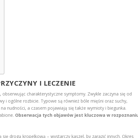
PRZYCZYNY I LECZENIE
ć, obserwując charakterystyczne symptomy. Zwykle zaczyna się od
owy i ogólne rozbicie. Typowe są również bóle mięśni oraz suchy,
 na nudności, a czasem pojawiają się także wymioty i biegunka.
łabione.
Obserwacja tych objawów jest kluczowa w rozpoznani
ą się drogą kropelkową – wystarczy kaszel, by zarazić innych. Okres