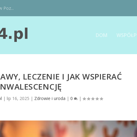
w Poz...
DOM
WSPÓŁP
JAWY, LECZENIE I JAK WSPIERAĆ
NWALESCENCJĘ
l
|
lip 16, 2025
|
Zdrowie i uroda
|
0
|