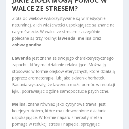
JAKIE ZIOŁA MOGĄ POMÓC W
WALCE ZE STRESEM?
Zioła od wieków wykorzystywane są w medycynie
naturalnej, a ich właściwości uspokajające są znane na
całym świecie. W walce ze stresem szczególnie
polecane są trzy rośliny:
lawenda
,
melisa
oraz
ashwagandha
.
Lawenda
jest znana ze swojego charakterystycznego
zapachu, który ma działanie relaksujące. Można ją
stosować w formie olejków eterycznych, które działają
poprzez aromaterapię, lub jako składnik herbatek.
Badania wykazały, że lawenda może pomóc w redukcji
lęku, poprawiając ogólne samopoczucie psychiczne.
Melisa
, znana również jako cytrynowa trawa, jest
kolejnym ziołem, które ma udowodnione działanie
uspokajające. W formie naparu z herbaty melisa
pomaga w redukcji stresu i napięcia, sprzyjając