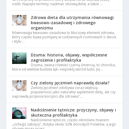
osób. Napięte terminy, nadmiar obowiązków, a także …
Zdrowa dieta dla utrzymania równowagi
kwasowo-zasadowej i zdrowego
organizmu
Równowaga kwasowo-zasadowa to kluczowy element zdrowia,
który często bywa pomijany w codziennych rozmowach o diecie
i stylu …
Dżuma: historia, objawy, współczesne
zagrożenie i profilaktyka
Dżuma, zwana również czarną śmiercią, to choroba,
która od wieków budziła lęk i niepokój wśród ludzi. Jej …
Czy zielony jęczmień naprawdę działa?
Zielony jęczmień zdobywa coraz większą
popularność jako naturalny suplement diety, ale czy
naprawdę przynosi korzyści dla zdrowia? …
Nadciśnienie tętnicze: przyczyny, objawy i
skuteczna profilaktyka
Nadciśnienie tętnicze, często określane mianem
„cichego zabójcy”, dotyka około 32% dorosłych Polaków, a jego
objawy mogą przez …