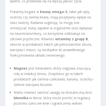
lękiem, co przekłada się na lepszą jakość życia.
Pokarmy bogate w
kwasy omega-3
, takie jak ryby,
orzechy czy siemię lniane, mają pozytywny wpływ na
nasz nastrój. Badania sugerują, że mogą one
zmniejszać stany zapalne w organizmie oraz wpływać
na neurotransmitery, co korzystnie oddziałuje na
zdrowie psychiczne. Również
witaminy z grupy B
,
obecne w produktach takich jak pełnoziarniste zboża,
warzywa i mięso, są niezbędne do prawidłowego
funkcjonowania układu nerwowego.
Magnez
jest minerałem, który odgrywa znaczącą
rolę w redukcji stresu. Znajdziesz go w takich
produktach jak ciemna czekolada, banany, orzechy i
zielone warzywa liściaste.
Warto również zwrócić uwagę na dostateczną ilość
błonnika
w diecie, który może pomóc w regulacji
poziomu cukru we krwi i ograniczeniu wahań