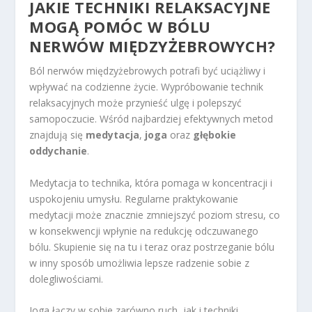
JAKIE TECHNIKI RELAKSACYJNE
MOGĄ POMÓC W BÓLU
NERWÓW MIĘDZYŻEBROWYCH?
Ból nerwów międzyżebrowych potrafi być uciążliwy i
wpływać na codzienne życie. Wypróbowanie technik
relaksacyjnych może przynieść ulgę i polepszyć
samopoczucie. Wśród najbardziej efektywnych metod
znajdują się
medytacja
,
joga
oraz
głębokie
oddychanie
.
Medytacja to technika, która pomaga w koncentracji i
uspokojeniu umysłu. Regularne praktykowanie
medytacji może znacznie zmniejszyć poziom stresu, co
w konsekwencji wpłynie na redukcję odczuwanego
bólu. Skupienie się na tu i teraz oraz postrzeganie bólu
w inny sposób umożliwia lepsze radzenie sobie z
dolegliwościami.
Joga łączy w sobie zarówno ruch, jak i techniki