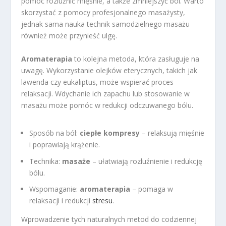
pomóc rozluźnić mięśnie, a także zmniejszyć ból. Warto
skorzystać z pomocy profesjonalnego masażysty,
jednak sama nauka technik samodzielnego masażu
również może przynieść ulgę.
Aromaterapia
to kolejna metoda, która zasługuje na
uwagę. Wykorzystanie olejków eterycznych, takich jak
lawenda czy eukaliptus, może wspierać proces
relaksacji. Wdychanie ich zapachu lub stosowanie w
masażu może pomóc w redukcji odczuwanego bólu.
Sposób na ból:
ciepłe kompresy
– relaksują mięśnie
i poprawiają krążenie.
Technika:
masaże
– ułatwiają rozluźnienie i redukcję
bólu.
Wspomaganie:
aromaterapia
– pomaga w
relaksacji i redukcji
stresu
.
Wprowadzenie tych naturalnych metod do codziennej