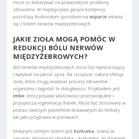
może to wskazywać na poważniejsze problemy
zdrowotne. W międzyczasie gorące kompresy
pozostają doskonałym sposobem na
wsparcie
witania
się z bólem nerwów międzyżebrowych.
JAKIE ZIOŁA MOGĄ POMÓC W
REDUKCJI BÓLU NERWÓW
MIĘDZYŻEBROWYCH?
Ból nerwów międzyżebrowych może być wyniszczający
i wpływać na jakość życia. Na szczęście, natura oferuje
zioła, które mogą wspierać procesy zdrowotne
organizmu i łagodzić te dolegliwości. Przykładem jest
imbir
, który posiada właściwości przeciwzapalne i
przyspiesza regenerację tkanek. Może być stosowany w
postaci świeżych plasterków dodawanych do herbaty
lub jako przyprawa w potrawach.
Kolejnym cennym ziołem jest
kurkuma
, znana ze
swojego aktywnego składnika – kurkuminy. Jej działanie