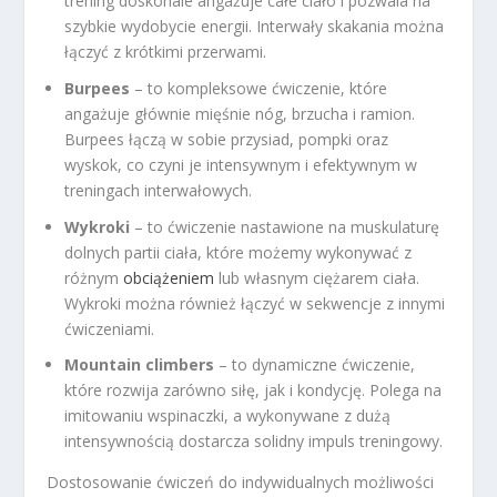
trening doskonale angażuje całe ciało i pozwala na
szybkie wydobycie energii. Interwały skakania można
łączyć z krótkimi przerwami.
Burpees
– to kompleksowe ćwiczenie, które
angażuje głównie mięśnie nóg, brzucha i ramion.
Burpees łączą w sobie przysiad, pompki oraz
wyskok, co czyni je intensywnym i efektywnym w
treningach interwałowych.
Wykroki
– to ćwiczenie nastawione na muskulaturę
dolnych partii ciała, które możemy wykonywać z
różnym
obciążeniem
lub własnym ciężarem ciała.
Wykroki można również łączyć w sekwencje z innymi
ćwiczeniami.
Mountain climbers
– to dynamiczne ćwiczenie,
które rozwija zarówno siłę, jak i kondycję. Polega na
imitowaniu wspinaczki, a wykonywane z dużą
intensywnością dostarcza solidny impuls treningowy.
Dostosowanie ćwiczeń do indywidualnych możliwości