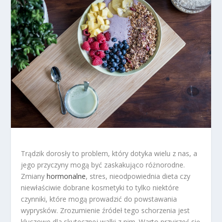
Trądzik dorosły to problem, który dotyka wielu z nas, a
jego przyczyny mogą być zaskakująco różnorodne.
Zmiany
hormonalne
, stres, nieodpowiednia dieta czy
niewłaściwie dobrane kosmetyki to tylko niektóre
czynniki, które mogą prowadzić do powstawania
wyprysków. Zrozumienie źródeł tego schorzenia jest
kluczowe dla skutecznej walki z nim. Warto przyjrzeć się