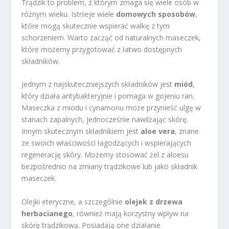
Trądzik to problem, z którym zmaga się wiele osób w
różnym wieku. Istnieje wiele
domowych sposobów
,
które mogą skutecznie wspierać walkę z tym
schorzeniem. Warto zacząć od naturalnych maseczek,
które możemy przygotować z łatwo dostępnych
składników.
Jednym z najskuteczniejszych składników jest
miód
,
który działa antybakteryjnie i pomaga w gojeniu ran.
Maseczka z miodu i cynamonu może przynieść ulgę w
stanach zapalnych, jednocześnie nawilżając skórę.
Innym skutecznym składnikiem jest
aloe vera
, znane
ze swoich właściwości łagodzących i wspierających
regenerację skóry. Możemy stosować żel z aloesu
bezpośrednio na zmiany trądzikowe lub jako składnik
maseczek.
Olejki eteryczne, a szczególnie
olejek z drzewa
herbacianego
, również mają korzystny wpływ na
skórę trądzikową. Posiadają one działanie