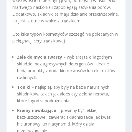
właściwościom peelingującym, pomagają w usunięciu
martwego naskórka i zapobiegają zatykania porów.
Dodatkowo, składniki te mają działanie przeciwzapalne,
co jest istotne w walce z trądzikiem.
Oto kilka typów kosmetyków szczególnie polecanych w
pielęgnacji cery trądzikowej:
Żele do mycia twarzy
– wybieraj te o łagodnym
składzie, bez agresywnych detergentów. Idealne
będą produkty z dodatkiem kwasów lub ekstraktów
roślinnych.
Toniki
– najlepiej, aby były na bazie naturalnych
składników, takich jak aloes czy zielona herbata,
które łagodzą podrażnienia.
Kremy nawilżające
– powinny być lekkie,
beztłuszczowe i zawierać składniki takie jak kwas
hialuronowy lub niacynamid, który działa
przeciwzapalnie.