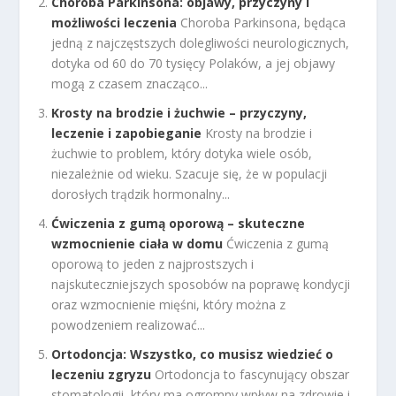
Choroba Parkinsona: objawy, przyczyny i
możliwości leczenia
Choroba Parkinsona, będąca
jedną z najczęstszych dolegliwości neurologicznych,
dotyka od 60 do 70 tysięcy Polaków, a jej objawy
mogą z czasem znacząco...
Krosty na brodzie i żuchwie – przyczyny,
leczenie i zapobieganie
Krosty na brodzie i
żuchwie to problem, który dotyka wiele osób,
niezależnie od wieku. Szacuje się, że w populacji
dorosłych trądzik hormonalny...
Ćwiczenia z gumą oporową – skuteczne
wzmocnienie ciała w domu
Ćwiczenia z gumą
oporową to jeden z najprostszych i
najskuteczniejszych sposobów na poprawę kondycji
oraz wzmocnienie mięśni, który można z
powodzeniem realizować...
Ortodoncja: Wszystko, co musisz wiedzieć o
leczeniu zgryzu
Ortodoncja to fascynujący obszar
stomatologii, który ma ogromny wpływ na zdrowie i