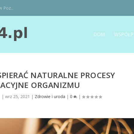
w Poz...
DOM
WSPÓŁP
SPIERAĆ NATURALNE PROCESY
ACYJNE ORGANIZMU
l
|
wrz 25, 2021
|
Zdrowie i uroda
|
0
|