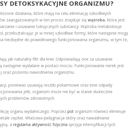
ESY DETOKSYKACYJNE ORGANIZMU?
łożone działania, które mają na celu eliminację szkodliwych
anów zaangażowanych w ten proces znajduje się
wątroba
, która jest
rzanie i usuwanie toksycznych substancji. Wątroba metabolizuje
hol, przekształcając je w mniej szkodliwe formy, które następnie mog
łka niezbędne do prawidłowego funkcjonowania organizmu, w tym te
ałają jak naturalny filtr dla krwi. Odpowiadają one za usuwanie
są następnie wydalane w postaci moczu. Funkcjonowanie nerek jest
ej oraz poziomu nawodnienia organizmu.
kacji, ponieważ usuwają resztki pokarmowe oraz inne odpady
jonowania jelit, organizm może nie być w stanie skutecznie
żnych problemów zdrowotnych.
funkcję organu wydalniczego. Poprzez
pot
organizm również eliminuje
etale ciężkie. Właściwa pielęgnacja skóry oraz nawadnianie
yjną, a
regularna aktywność fizyczna
sprzyja intensyfikacji tych