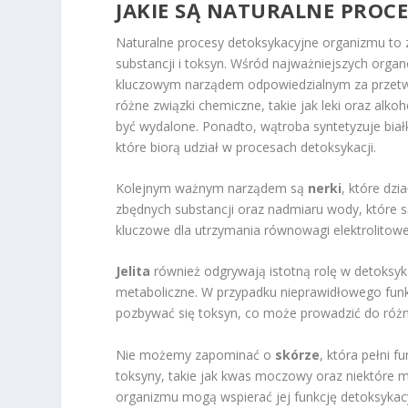
JAKIE SĄ NATURALNE PROC
Naturalne procesy detoksykacyjne organizmu to z
substancji i toksyn. Wśród najważniejszych org
kluczowym narządem odpowiedzialnym za przetwa
różne związki chemiczne, takie jak leki oraz alko
być wydalone. Ponadto, wątroba syntetyzuje bia
które biorą udział w procesach detoksykacji.
Kolejnym ważnym narządem są
nerki
, które dzi
zbędnych substancji oraz nadmiaru wody, które 
kluczowe dla utrzymania równowagi elektrolitow
Jelita
również odgrywają istotną rolę w detoksy
metaboliczne. W przypadku nieprawidłowego funkc
pozbywać się toksyn, co może prowadzić do ró
Nie możemy zapominać o
skórze
, która pełni 
toksyny, takie jak kwas moczowy oraz niektóre m
organizmu mogą wspierać jej funkcję detoksykac