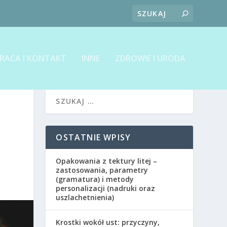
RACA I KONTAKT
INNE
ZDROWIE I URODA
OSTATNIE WPISY
Opakowania z tektury litej –
zastosowania, parametry
(gramatura) i metody
personalizacji (nadruki oraz
uszlachetnienia)
Krostki wokół ust: przyczyny,