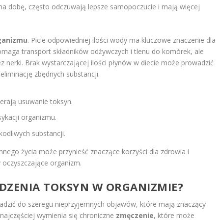
n na dobę, często odczuwają lepsze samopoczucie i mają więcej
ganizmu
. Picie odpowiedniej ilości wody ma kluczowe znaczenie dla
maga transport składników odżywczych i tlenu do komórek, ale
z nerki. Brak wystarczającej ilości płynów w diecie może prowadzić
eliminację zbędnych substancji.
ierają usuwanie toksyn.
sykacji organizmu.
kodliwych substancji.
ego życia może przynieść znaczące korzyści dla zdrowia i
 oczyszczające organizm.
DZENIA TOKSYN W ORGANIZMIE?
dzić do szeregu nieprzyjemnych objawów, które mają znaczący
najczęściej wymienia się chroniczne
zmęczenie
, które może