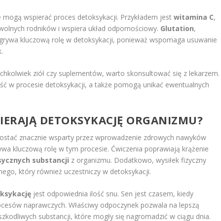
 mogą wspierać proces detoksykacji. Przykładem jest
witamina C
,
i wolnych rodników i wspiera układ odpornościowy.
Glutation
,
odgrywa kluczową rolę w detoksykacji, ponieważ wspomaga usuwanie
.
chkolwiek ziół czy suplementów, warto skonsultować się z lekarzem.
ość w procesie detoksykacji, a także pomogą unikać ewentualnych
PIERAJĄ DETOKSYKACJĘ ORGANIZMU?
zostać znacznie wsparty przez wprowadzenie zdrowych nawyków
wa kluczową rolę w tym procesie. Ćwiczenia poprawiają krążenie
sycznych substancji
z organizmu. Dodatkowo, wysiłek fizyczny
nego, który również uczestniczy w detoksykacji.
ksykację
jest odpowiednia ilość snu. Sen jest czasem, kiedy
rocesów naprawczych. Właściwy odpoczynek pozwala na lepszą
kodliwych substancji, które mogły się nagromadzić w ciągu dnia.