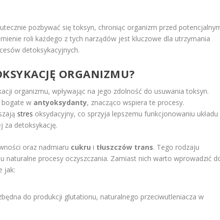
kutecznie pozbywać się toksyn, chroniąc organizm przed potencjalny
mienie roli każdego z tych narządów jest kluczowe dla utrzymania
rocesów detoksykacyjnych.
OKSYKACJĘ ORGANIZMU?
kacji organizmu, wpływając na jego zdolność do usuwania toksyn.
ą bogate w
antyoksydanty
, znacząco wspiera te procesy.
jszają
stres
oksydacyjny, co sprzyja lepszemu funkcjonowaniu układu
 za detoksykację.
ywności oraz nadmiaru
cukru
i
tłuszczów trans
. Tego rodzaju
u naturalne procesy oczyszczania. Zamiast nich warto wprowadzić d
e jak:
zbędna do produkcji glutationu, naturalnego przeciwutleniacza w