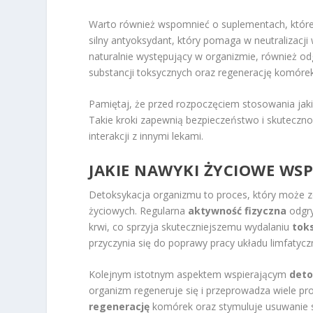
Warto również wspomnieć o suplementach, które
silny antyoksydant, który pomaga w neutralizacj
naturalnie występujący w organizmie, również 
substancji toksycznych oraz regenerację komórek
Pamiętaj, że przed rozpoczęciem stosowania jaki
Takie kroki zapewnią bezpieczeństwo i skuteczn
interakcji z innymi lekami.
JAKIE NAWYKI ŻYCIOWE WS
Detoksykacja organizmu to proces, który może 
życiowych. Regularna
aktywność fizyczna
odgry
krwi, co sprzyja skuteczniejszemu wydalaniu
tok
przyczynia się do poprawy pracy układu limfatycz
Kolejnym istotnym aspektem wspierającym
deto
organizm regeneruje się i przeprowadza wiele p
regenerację
komórek oraz stymuluje usuwanie sz