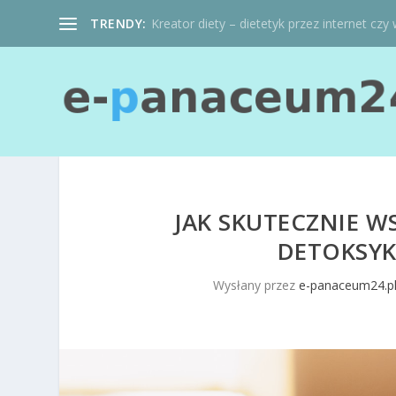
TRENDY:
Kreator diety – dietetyk przez internet czy 
JAK SKUTECZNIE W
DETOKSYK
Wysłany przez
e-panaceum24.p