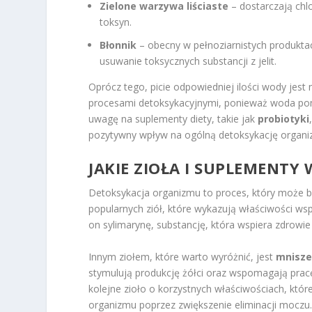
Zielone warzywa liściaste
– dostarczają chlo
toksyn.
Błonnik
– obecny w pełnoziarnistych produkta
usuwanie toksycznych substancji z jelit.
Oprócz tego, picie odpowiedniej ilości wody jest 
procesami detoksykacyjnymi, ponieważ woda pom
uwagę na suplementy diety, takie jak
probiotyki
pozytywny wpływ na ogólną detoksykację organi
JAKIE ZIOŁA I SUPLEMENTY
Detoksykacja organizmu to proces, który może b
popularnych ziół, które wykazują właściwości w
on sylimarynę, substancję, która wspiera zdrowie
Innym ziołem, które warto wyróżnić, jest
mnisze
stymulują produkcję żółci oraz wspomagają pracę 
kolejne zioło o korzystnych właściwościach, któ
organizmu poprzez zwiększenie eliminacji moczu