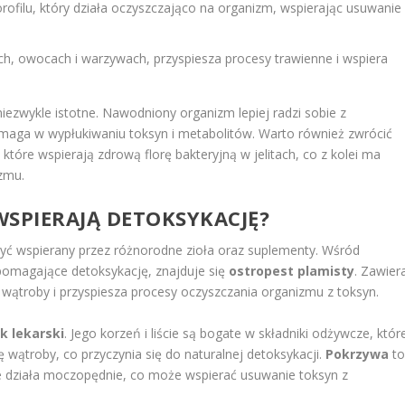
rofilu, który działa oczyszczająco na organizm, wspierając usuwanie
ch, owocach i warzywach, przyspiesza procesy trawienne i wspiera
niezwykle istotne. Nawodniony organizm lepiej radzi sobie z
aga w wypłukiwaniu toksyn i metabolitów. Warto również zwrócić
, które wspierają zdrową florę bakteryjną w jelitach, co z kolei ma
zmu.
 WSPIERAJĄ DETOKSYKACJĘ?
yć wspierany przez różnorodne zioła oraz suplementy. Wśród
spomagające detoksykację, znajduje się
ostropest plamisty
. Zawier
 wątroby i przyspiesza procesy oczyszczania organizmu z toksyn.
k lekarski
. Jego korzeń i liście są bogate w składniki odżywcze, któr
wątroby, co przyczynia się do naturalnej detoksykacji.
Pokrzywa
t
re działa moczopędnie, co może wspierać usuwanie toksyn z
.