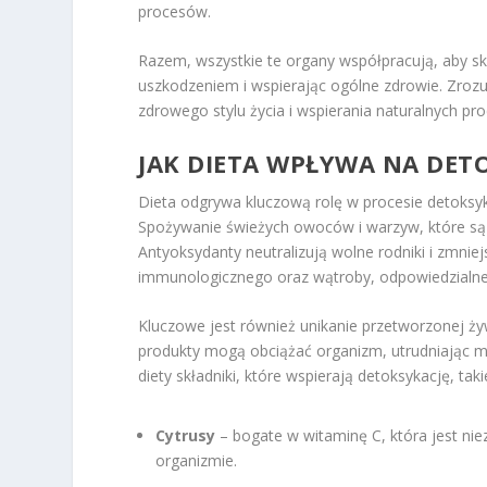
procesów.
Razem, wszystkie te organy współpracują, aby s
uszkodzeniem i wspierając ogólne zdrowie. Zrozu
zdrowego stylu życia i wspierania naturalnych p
JAK DIETA WPŁYWA NA DET
Dieta odgrywa kluczową rolę w procesie detoksy
Spożywanie świeżych owoców i warzyw, które s
Antyoksydanty neutralizują wolne rodniki i zmnie
immunologicznego oraz wątroby, odpowiedzialnej
Kluczowe jest również unikanie przetworzonej ż
produkty mogą obciążać organizm, utrudniając m
diety składniki, które wspierają detoksykację, taki
Cytrusy
– bogate w witaminę C, która jest nie
organizmie.