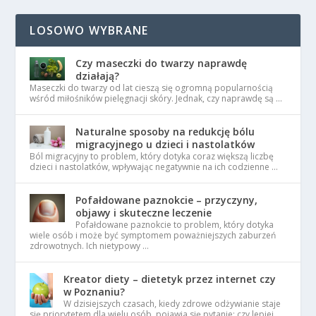
LOSOWO WYBRANE
Czy maseczki do twarzy naprawdę
działają?
Maseczki do twarzy od lat cieszą się ogromną popularnością
wśród miłośników pielęgnacji skóry. Jednak, czy naprawdę są …
Naturalne sposoby na redukcję bólu
migracyjnego u dzieci i nastolatków
Ból migracyjny to problem, który dotyka coraz większą liczbę
dzieci i nastolatków, wpływając negatywnie na ich codzienne …
Pofałdowane paznokcie – przyczyny,
objawy i skuteczne leczenie
Pofałdowane paznokcie to problem, który dotyka
wiele osób i może być symptomem poważniejszych zaburzeń
zdrowotnych. Ich nietypowy …
Kreator diety – dietetyk przez internet czy
w Poznaniu?
W dzisiejszych czasach, kiedy zdrowe odżywianie staje
się priorytetem dla wielu osób, pojawia się pytanie: czy lepiej …