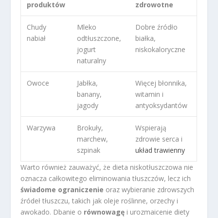
produktów
zdrowotne
Chudy
Mleko
Dobre źródło
nabiał
odtłuszczone,
białka,
jogurt
niskokaloryczne
naturalny
Owoce
Jabłka,
Więcej błonnika,
banany,
witamin i
jagody
antyoksydantów
Warzywa
Brokuły,
Wspierają
marchew,
zdrowie serca i
szpinak
układ trawienny
Warto również zauważyć, że dieta niskotłuszczowa nie
oznacza całkowitego eliminowania tłuszczów, lecz ich
świadome ograniczenie
oraz wybieranie zdrowszych
źródeł tłuszczu, takich jak oleje roślinne, orzechy i
awokado. Dbanie o
równowagę
i urozmaicenie diety