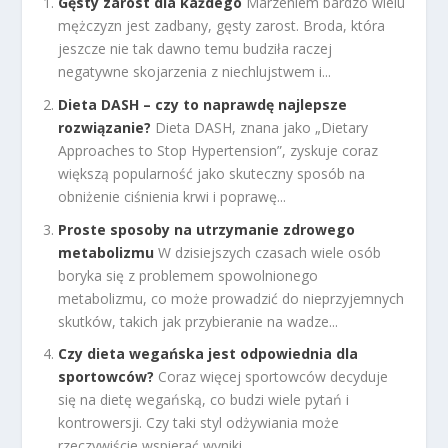
Gęsty zarost dla każdego
Marzeniem bardzo wielu
mężczyzn jest zadbany, gęsty zarost. Broda, która
jeszcze nie tak dawno temu budziła raczej
negatywne skojarzenia z niechlujstwem i...
Dieta DASH – czy to naprawdę najlepsze
rozwiązanie?
Dieta DASH, znana jako „Dietary
Approaches to Stop Hypertension”, zyskuje coraz
większą popularność jako skuteczny sposób na
obniżenie ciśnienia krwi i poprawę...
Proste sposoby na utrzymanie zdrowego
metabolizmu
W dzisiejszych czasach wiele osób
boryka się z problemem spowolnionego
metabolizmu, co może prowadzić do nieprzyjemnych
skutków, takich jak przybieranie na wadze...
Czy dieta wegańska jest odpowiednia dla
sportowców?
Coraz więcej sportowców decyduje
się na dietę wegańską, co budzi wiele pytań i
kontrowersji. Czy taki styl odżywiania może
rzeczywiście wspierać wyniki...