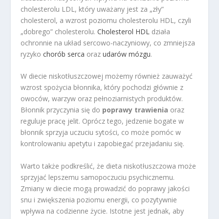
cholesterolu LDL, który uważany jest za „zły”
cholesterol, a wzrost poziomu cholesterolu HDL, czyli
„dobrego” cholesterolu.
Cholesterol HDL
działa
ochronnie na układ sercowo-naczyniowy, co zmniejsza
ryzyko
chorób serca
oraz
udarów mózgu
.
W diecie niskotłuszczowej możemy również zauważyć
wzrost spożycia błonnika, który pochodzi głównie z
owoców, warzyw oraz pełnoziarnistych produktów.
Błonnik przyczynia się do
poprawy trawienia
oraz
reguluje pracę jelit. Oprócz tego, jedzenie bogate w
błonnik sprzyja uczuciu sytości, co może pomóc w
kontrolowaniu apetytu i zapobiegać przejadaniu się.
Warto także podkreślić, że dieta niskotłuszczowa może
sprzyjać lepszemu samopoczuciu psychicznemu.
Zmiany w diecie mogą prowadzić do poprawy jakości
snu i zwiększenia poziomu energii, co pozytywnie
wpływa na codzienne życie. Istotne jest jednak, aby