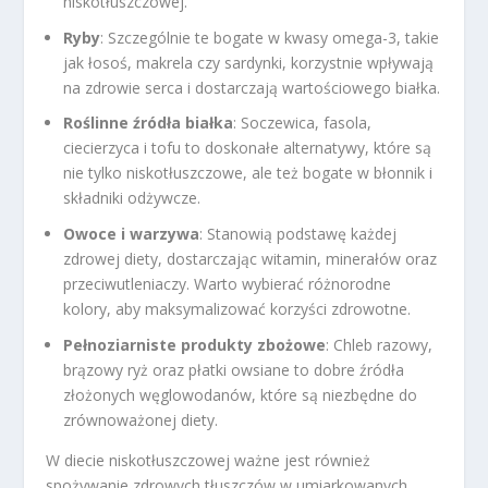
niskotłuszczowej.
Ryby
: Szczególnie te bogate w kwasy omega-3, takie
jak łosoś, makrela czy sardynki, korzystnie wpływają
na zdrowie serca i dostarczają wartościowego białka.
Roślinne źródła białka
: Soczewica, fasola,
ciecierzyca i tofu to doskonałe alternatywy, które są
nie tylko niskotłuszczowe, ale też bogate w błonnik i
składniki odżywcze.
Owoce i warzywa
: Stanowią podstawę każdej
zdrowej diety, dostarczając witamin, minerałów oraz
przeciwutleniaczy. Warto wybierać różnorodne
kolory, aby maksymalizować korzyści zdrowotne.
Pełnoziarniste produkty zbożowe
: Chleb razowy,
brązowy ryż oraz płatki owsiane to dobre źródła
złożonych węglowodanów, które są niezbędne do
zrównoważonej diety.
W diecie niskotłuszczowej ważne jest również
spożywanie zdrowych tłuszczów w umiarkowanych