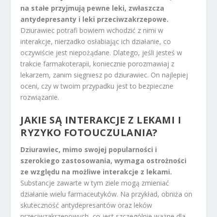
na stałe przyjmują pewne leki, zwłaszcza
antydepresanty i leki przeciwzakrzepowe.
Dziurawiec potrafi bowiem wchodzić z nimi w
interakcje, nierzadko osłabiając ich działanie, co
oczywiście jest niepożądane. Dlatego, jeśli jesteś w
trakcie farmakoterapii, koniecznie porozmawiaj z
lekarzem, zanim sięgniesz po dziurawiec. On najlepiej
oceni, czy w twoim przypadku jest to bezpieczne
rozwiązanie.
JAKIE SĄ INTERAKCJE Z LEKAMI I
RYZYKO FOTOUCZULANIA?
Dziurawiec, mimo swojej popularności i
szerokiego zastosowania, wymaga ostrożności
ze względu na możliwe interakcje z lekami.
Substancje zawarte w tym ziele mogą zmieniać
działanie wielu farmaceutyków. Na przykład, obniża on
skuteczność antydepresantów oraz leków
przeciwzakrzepowych, co jest szczególnie ważne dla