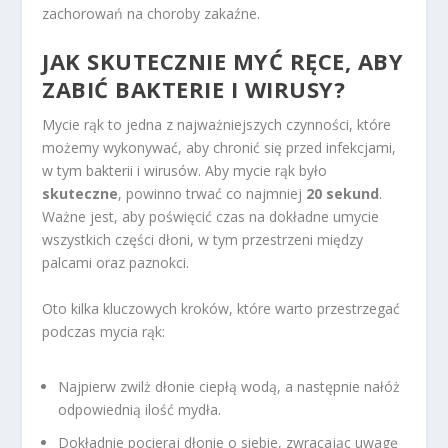
zachorowań na choroby zakaźne.
JAK SKUTECZNIE MYĆ RĘCE, ABY
ZABIĆ BAKTERIE I WIRUSY?
Mycie rąk to jedna z najważniejszych czynności, które
możemy wykonywać, aby chronić się przed infekcjami,
w tym bakterii i wirusów. Aby mycie rąk było
skuteczne
, powinno trwać co najmniej
20 sekund
.
Ważne jest, aby poświęcić czas na dokładne umycie
wszystkich części dłoni, w tym przestrzeni między
palcami oraz paznokci.
Oto kilka kluczowych kroków, które warto przestrzegać
podczas mycia rąk:
Najpierw zwilż dłonie ciepłą wodą, a następnie nałóż
odpowiednią ilość mydła.
Dokładnie pocieraj dłonie o siebie, zwracając uwagę