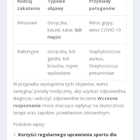
Rodzaj
Typowe
Przykłady
zakażenia
objawy
patogenów
Wirusowe
Gorączka,
Wirus grypy,
kaszel, katar,
ból
wirus COVID-19
mięśni
Bakteryjne
Gorączka, ból
Staphylococcus
gardła, ból
aureus,
brzucha, ropne
Streptococcus
wydzielanie
pneumoniae
W przypadku wystąpienia tych objawów, warto
zasięgnąć porady medycznej, aby uzyskać odpowiednią
diagnozę i wdrożyć odpowiednie leczenie.
Wczesne
rozpoznanie
może znacząco wpłynąć na skuteczność
terapii oraz zapobiec powikłaniom zdrowotnym.
Podobne wpisy:
Korzyści regularnego uprawiania sportu dla