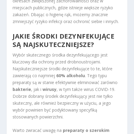
okresach zwiększonej zachorowalności oraz w
miejscach publicznych, gdzie istnieje większe ryzyko
zakażeń. Dbając o higienę rąk, możemy znacznie
zmniejszyć ryzyko infekcji oraz ochronić siebie i innych.
JAKIE ŚRODKI DEZYNFEKUJĄCE
SĄ NAJSKUTECZNIEJSZE?
Wybór skutecznego środka dezynfekującego jest
kluczowy dla ochrony przed drobnoustrojami.
Najskuteczniejsze środki dezynfekujące to te, które
zawierają co najmniej
60% alkoholu
. Tego typu
preparaty są w stanie efektywnie eliminować zarówno
bakterie
, jak i
wirusy
, w tym także wirus COVID-19.
Dobrze dobrany środek dezynfekujący jest nie tylko
skuteczny, ale również bezpieczny w użyciu, a jego
wybór powinien być podyktowany specyfiką
stosowanych powierzchni.
Warto zwracać uwagę na
preparaty o szerokim