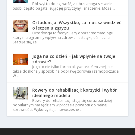
Ból szyi to dolegliwość, z którą zmaga się wiele
osób, często bagatelizując jej przyczyny i znaczenie. Może …
Ortodoncja: Wszystko, co musisz wiedzieć
o leczeniu zgryzu
Ortodoncja to fascynujący obszar stomatologii,
który ma ogromny wpływ na zdrowie i estetykę uśmiechu.
Szacuje się, że …
Joga na co dzień – jak wpłynie na twoje
zdrowie?
Joga to nie tylko forma aktywności fizycznej, ale
także doskonały sposób na poprawę zdrowia i samopoczucia.
W …
Rowery do rehabilitacji: korzyści i wybór
idealnego modelu
Rowery do rehabilitacji stają się coraz bardziej
popularnym narzędziem w procesie powrotu do pełnej
sprawności. Wykorzystują nowoczesne …