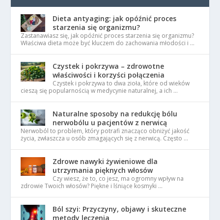
Dieta antyaging: jak opóźnić proces
starzenia się organizmu?
Zastanawiasz się, jak opóźnić proces starzenia się organizmu?
Właściwa dieta może być kluczem do zachowania młodości i …
Czystek i pokrzywa – zdrowotne
właściwości i korzyści połączenia
Czystek i pokrzywa to dwa zioła, które od wieków
cieszą się popularnością w medycynie naturalnej, a ich …
Naturalne sposoby na redukcję bólu
nerwobólu u pacjentów z nerwicą
Nerwoból to problem, który potrafi znacząco obniżyć jakość
życia, zwłaszcza u osób zmagających się z nerwicą. Często …
Zdrowe nawyki żywieniowe dla
utrzymania pięknych włosów
Czy wiesz, że to, co jesz, ma ogromny wpływ na
zdrowie Twoich włosów? Piękne i lśniące kosmyki …
Ból szyi: Przyczyny, objawy i skuteczne
metody leczenia