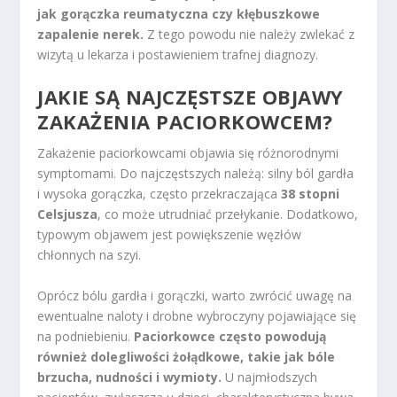
jak gorączka reumatyczna czy kłębuszkowe
zapalenie nerek.
Z tego powodu nie należy zwlekać z
wizytą u lekarza i postawieniem trafnej diagnozy.
JAKIE SĄ NAJCZĘSTSZE OBJAWY
ZAKAŻENIA PACIORKOWCEM?
Zakażenie paciorkowcami objawia się różnorodnymi
symptomami. Do najczęstszych należą: silny ból gardła
i wysoka gorączka, często przekraczająca
38 stopni
Celsjusza
, co może utrudniać przełykanie. Dodatkowo,
typowym objawem jest powiększenie węzłów
chłonnych na szyi.
Oprócz bólu gardła i gorączki, warto zwrócić uwagę na
ewentualne naloty i drobne wybroczyny pojawiające się
na podniebieniu.
Paciorkowce często powodują
również dolegliwości żołądkowe, takie jak bóle
brzucha, nudności i wymioty.
U najmłodszych