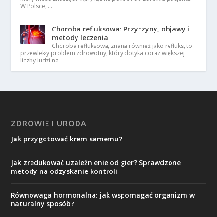
W Polsce, …
Choroba refluksowa: Przyczyny, objawy i
metody leczenia
Choroba refluksowa, znana również jako refluks, to
przewlekły problem zdrowotny, który dotyka coraz większej
liczby ludzi na …
ZDROWIE I URODA
Jak przygotować krem samemu?
Jak zredukować uzależnienie od gier? Sprawdzone
metody na odzyskanie kontroli
Równowaga hormonalna: jak wspomagać organizm w
naturalny sposób?