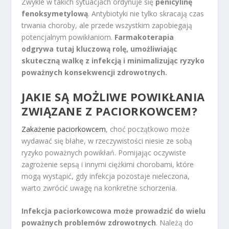
Zwykle w takich sytuacjach ordynuje się
penicylinę
fenoksymetylową
. Antybiotyki nie tylko skracają czas
trwania choroby, ale przede wszystkim zapobiegają
potencjalnym powikłaniom.
Farmakoterapia
odgrywa tutaj kluczową rolę, umożliwiając
skuteczną walkę z infekcją i minimalizując ryzyko
poważnych konsekwencji zdrowotnych.
JAKIE SĄ MOŻLIWE POWIKŁANIA
ZWIĄZANE Z PACIORKOWCEM?
Zakażenie paciorkowcem
, choć początkowo może
wydawać się błahe, w rzeczywistości niesie ze sobą
ryzyko poważnych powikłań. Pomijając oczywiste
zagrożenie sepsą i innymi ciężkimi chorobami, które
mogą wystąpić, gdy infekcja pozostaje nieleczona,
warto zwrócić uwagę na konkretne schorzenia.
Infekcja paciorkowcowa może prowadzić do wielu
poważnych problemów zdrowotnych
. Należą do