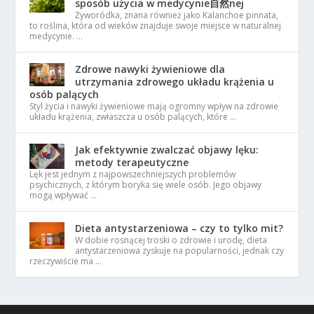
sposób użycia w medycynie自然nej
Żyworódka, znana również jako Kalanchoe pinnata,
to roślina, która od wieków znajduje swoje miejsce w naturalnej
medycynie. …
Zdrowe nawyki żywieniowe dla
utrzymania zdrowego układu krążenia u
osób palących
Styl życia i nawyki żywieniowe mają ogromny wpływ na zdrowie
układu krążenia, zwłaszcza u osób palących, które …
Jak efektywnie zwalczać objawy lęku:
metody terapeutyczne
Lęk jest jednym z najpowszechniejszych problemów
psychicznych, z którym boryka się wiele osób. Jego objawy
mogą wpływać …
Dieta antystarzeniowa – czy to tylko mit?
W dobie rosnącej troski o zdrowie i urodę, dieta
antystarzeniowa zyskuje na popularności, jednak czy
rzeczywiście ma …