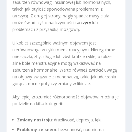
zaburzeń równowagi insulinowej lub hormonalnych,
takich jak otyłość spowodowana problemami z
tarczycą. Z drugiej strony, nagły spadek masy ciała
może świadczyć o nadczynności
tarczycy
lub
problemach z przysadką mózgową.
U kobiet szczególnie ważnym objawem jest
nierównowaga w cyklu menstruacyjnym. Nieregularne
miesiączki, zbyt długie lub zbyt krótkie cykle, a także
silne bóle menstruacyjne mogą wskazywać na
zaburzenia hormonalne. Warto również zwrócić uwagę
na objawy związane z menopauzą, takie jak uderzenia
gorąca, nocne poty czy zmiany w libidzie.
Aby lepiej zrozumieć różnorodność objawów, można je
podzielić na kilka kategorii:
Zmiany nastroju
: drażliwość, depresja, lęki.
Problemy ze snem
: bezsenność, nadmierna