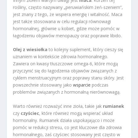
Innym ziołem wartym uwagi jest
maca
. Korzeń tej
rośliny, często nazywany „peruwiańskim żeń-szeniem”,
jest znany z tego, że wspiera energię i witalność. Maca
jest także stosowana w celu regulacji równowagi
hormonalnej, głównie u kobiet, gdzie może pomóc w
łagodzeniu objawów menopauzy oraz poprawie libido.
Olej z wiesiołka
to kolejny suplement, który cieszy się
uznaniem w kontekście zdrowia hormonalnego.
Zawiera on kwasy tłuszczowe omega-6, które mogą
przyczynić się do łagodzenia objawów związanych z
cyklem menstruacyjnym oraz poprawy stanu skóry. Jest
powszechnie stosowany jako
wsparcie
podczas
problemów związanych z hormonalną nierównowagą.
Warto również rozważyć inne zioła, takie jak
rumianek
czy
czyściec
, które również mogą wspierać układ
hormonalny. Rumianek działa uspokajająco i może
pomóc w redukcji stresu, co jest kluczowe dla zdrowia
hormonalnego, zaś czyściec stosowany jest często w