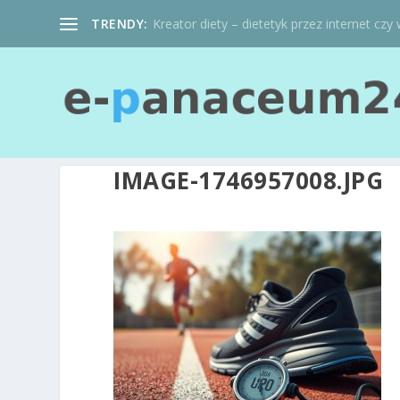
TRENDY:
Kreator diety – dietetyk przez internet czy 
IMAGE-1746957008.JPG