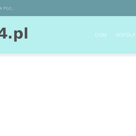
w Poz...
DOM
WSPÓŁP