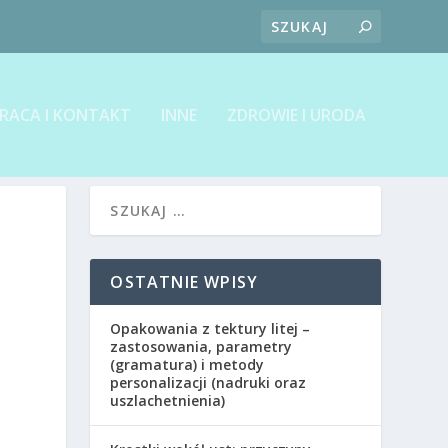
RACA I KONTAKT
INNE
ZDROWIE I URODA
OSTATNIE WPISY
Opakowania z tektury litej –
zastosowania, parametry
(gramatura) i metody
personalizacji (nadruki oraz
uszlachetnienia)