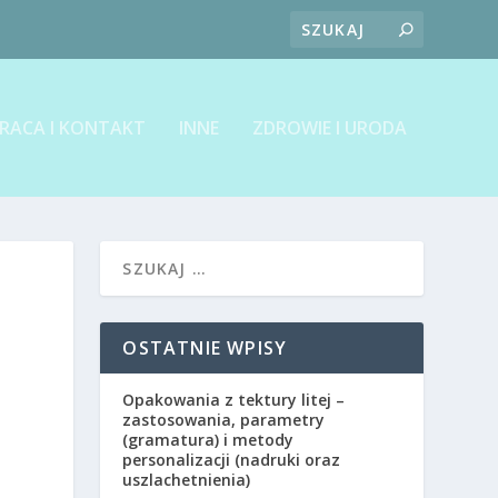
RACA I KONTAKT
INNE
ZDROWIE I URODA
OSTATNIE WPISY
Opakowania z tektury litej –
zastosowania, parametry
(gramatura) i metody
personalizacji (nadruki oraz
uszlachetnienia)