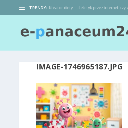
TRENDY:
Kreator diety – dietetyk przez internet czy 
IMAGE-1746965187.JPG