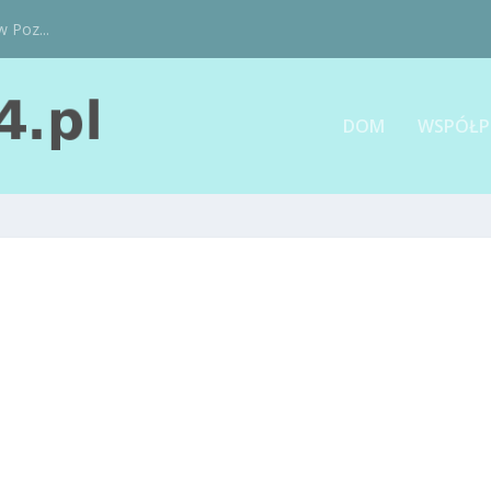
w Poz...
DOM
WSPÓŁP