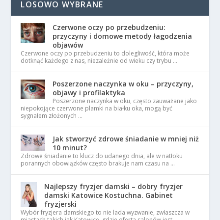
LOSOWO WYBRANE
Czerwone oczy po przebudzeniu:
przyczyny i domowe metody łagodzenia
objawów
Czerwone oczy po przebudzeniu to dolegliwość, która może
dotknąć każdego z nas, niezależnie od wieku czy trybu …
Poszerzone naczynka w oku – przyczyny,
objawy i profilaktyka
Poszerzone naczynka w oku, często zauważane jako
niepokojące czerwone plamki na białku oka, mogą być
sygnałem złożonych …
Jak stworzyć zdrowe śniadanie w mniej niż
10 minut?
Zdrowe śniadanie to klucz do udanego dnia, ale w natłoku
porannych obowiązków często brakuje nam czasu na …
Najlepszy fryzjer damski – dobry fryzjer
damski Katowice Kostuchna. Gabinet
fryzjerski
Wybór fryzjera damskiego to nie lada wyzwanie, zwłaszcza w
miastach takich jak Katowice, gdzie oferta salonów jest …