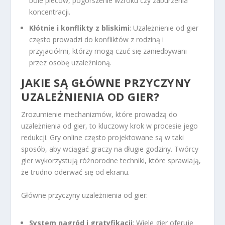
bóle pleców, pogorszenie wzroku czy zaburzenia
koncentracji.
Kłótnie i konflikty z bliskimi
: Uzależnienie od gier
często prowadzi do konfliktów z rodziną i
przyjaciółmi, którzy mogą czuć się zaniedbywani
przez osobę uzależnioną.
JAKIE SĄ GŁÓWNE PRZYCZYNY
UZALEŻNIENIA OD GIER?
Zrozumienie mechanizmów, które prowadzą do
uzależnienia od gier, to kluczowy krok w procesie jego
redukcji. Gry online często projektowane są w taki
sposób, aby wciągać graczy na długie godziny. Twórcy
gier wykorzystują różnorodne techniki, które sprawiają,
że trudno oderwać się od ekranu.
Główne przyczyny uzależnienia od gier:
System nagród i gratyfikacji
: Wiele gier oferuje