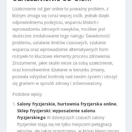
Uzależnienie od gier online to poważny problem, z
którym zmaga się coraz więcej osób. Jednak dzięki
odpowiedniemu podejściu, wsparciu bliskich i
wprowadzeniu zdrowych nawyków, możliwe jest
skuteczne zredukowanie tego nałogu. Świadomość
problemu, ustalanie limitów czasowych, szukanie
wsparcia oraz wprowadzenie alternatywnych form
rozrywki to kluczowe elementy procesu zdrowienia.
Zrozumienie, jakie skutki niesie za sobą uzależnienie,
oraz konsekwentne działanie w kierunku zmiany,
pozwala odzyskać kontrolę nad swoim życiem i cieszyć
się graniem w sposób zdrowy i zrównoważony.
Podobne wpisy:
Salony fryzjerskie, hurtownia fryzjerska online.
Sklep fryzjerski: wyposażenie salonu
fryzjerskiego
W dzisiejszych czasach salony
fryzjerskie stają się nie tylko miejscem pielęgnacji
włosów, ale także przestrzenią, w której klienci mogą