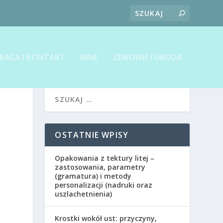
RACA I KONTAKT
INNE
ZDROWIE I URODA
OSTATNIE WPISY
Opakowania z tektury litej –
zastosowania, parametry
(gramatura) i metody
personalizacji (nadruki oraz
uszlachetnienia)
Krostki wokół ust: przyczyny,