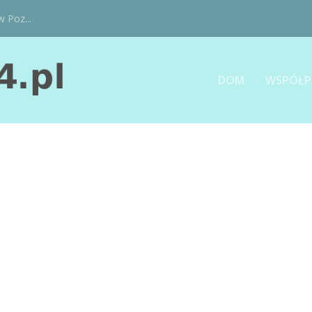
w Poz...
DOM
WSPÓŁP