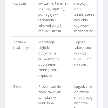
fizyczna
ćwiczenia, takie jak
nastroju
joga czy spacery,
oraz
pomagają w
zmniejszenie
utrzymaniu
nasilenia
zdrowej wagi i
objawów
redukcji stresu.
menopauzy.
Techniki
Medytacja i
Lepsza
relaksacyjne
głębokie
jakość snu i
oddychanie
większa
prowadzą do
odporność
odprężenia i
na stres.
zmniejszenia
napięcia.
Zioła
Prowansalskie
Łagodzenie
zioła, takie jak
objawów
szałwia czy
menopauzy i
koniczyna
wsparcie