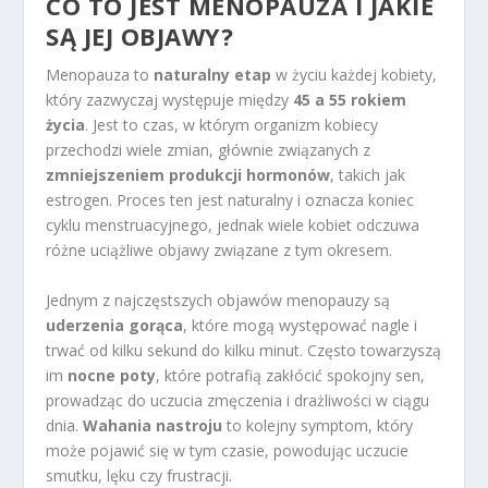
CO TO JEST MENOPAUZA I JAKIE
SĄ JEJ OBJAWY?
Menopauza to
naturalny etap
w życiu każdej kobiety,
który zazwyczaj występuje między
45 a 55 rokiem
życia
. Jest to czas, w którym organizm kobiecy
przechodzi wiele zmian, głównie związanych z
zmniejszeniem produkcji hormonów
, takich jak
estrogen. Proces ten jest naturalny i oznacza koniec
cyklu menstruacyjnego, jednak wiele kobiet odczuwa
różne uciążliwe objawy związane z tym okresem.
Jednym z najczęstszych objawów menopauzy są
uderzenia gorąca
, które mogą występować nagle i
trwać od kilku sekund do kilku minut. Często towarzyszą
im
nocne poty
, które potrafią zakłócić spokojny sen,
prowadząc do uczucia zmęczenia i drażliwości w ciągu
dnia.
Wahania nastroju
to kolejny symptom, który
może pojawić się w tym czasie, powodując uczucie
smutku, lęku czy frustracji.