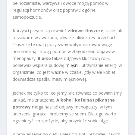
pełnoziarniste, warzywa i owoce mogą pomóc w
regulacji hormonów oraz poprawić ogólne
samopoczucie.
Korzyści przynoszą również
zdrowe tłuszcze
, takie jak
te zawarte w awokado, oliwie z oliwek czy orzechach.
Tłuszcze te mają pozytywny wpływ na równowagę
hormonalną i mogą pomóc w złagodzeniu objawów
menopauzy.
Białko
także odgrywa kluczową rolę,
ponieważ wspiera budowę
mięśni
i utrzymanie energii w
organizmie, co jest ważne w czasie, gdy wiele kobiet
doświadcza spadku masy mięśniowej.
Jednak nie tylko to, co jemy, ale również co powinniśmy
unikać, ma znaczenie.
Alkohol
,
kofeina
i
pikantne
potrawy
mogą nasilać objawy menopauzy, w tym
uderzenia gorąca i problemy ze snem. Dlatego warto
ograniczyć ich spożycie, aby przynieść sobie ulgę.
Wprowadzenie do diety świeżych ziół i przypraw, takich