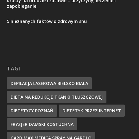
Krosty na brodzie i żuchwie – przyczyny, leczenie i
zapobieganie
5 nieznanych faktów o zdrowym snu
TAGI
DEPILACJA LASEROWA BIELSKO BIAŁA
DIETA NA REDUKCJE TKANKI TŁUSZCZOWEJ
DIETETYCY POZNAŃ
DIETETYK PRZEZ INTERNET
FRYZJER DAMSKI KOSTUCHNA
GARDIMAX MEDICA SPRAY NA GARDŁO